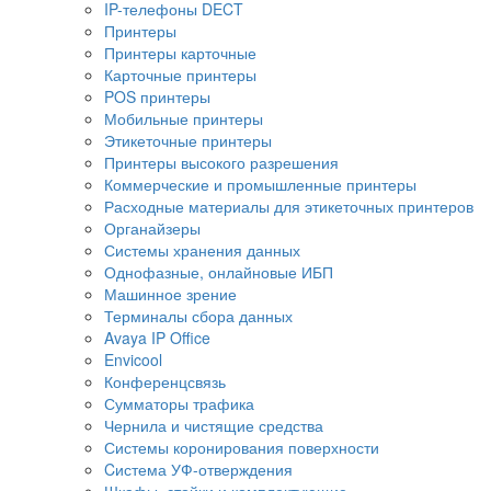
IP-телефоны DECT
Принтеры
Принтеры карточные
Карточные принтеры
POS принтеры
Мобильные принтеры
Этикеточные принтеры
Принтеры высокого разрешения
Коммерческие и промышленные принтеры
Расходные материалы для этикеточных принтеров
Органайзеры
Системы хранения данных
Однофазные, онлайновые ИБП
Машинное зрение
Терминалы сбора данных
Avaya IP Office
Envicool
Конференцсвязь
Сумматоры трафика
Чернила и чистящие средства
Системы коронирования поверхности
Cистема УФ-отверждения
Шкафы, стойки и комплектующие