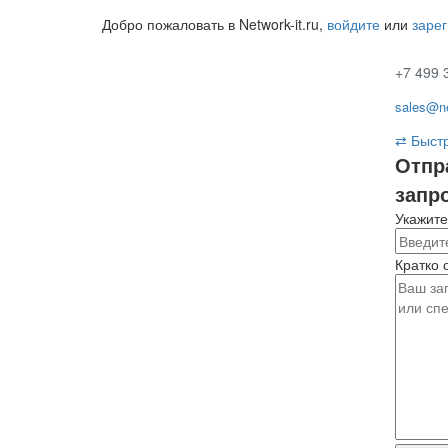
Добро пожаловать в Network-it.ru,
войдите
или
заре
+7 499 
sales@ne
⇄
Быстр
Отпр
запр
Укажите
Кратко 