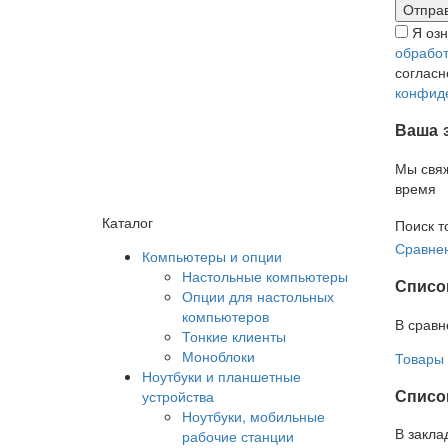
Я оз
обработ
соглас
конфид
Ваша 
Мы свя
время
Каталог
Поиск т
Сравнен
Компьютеры и опции
Настольные компьютеры
Списо
Опции для настольных
компьютеров
В сравн
Тонкие клиенты
Моноблоки
Товары 
Ноутбуки и планшетные
Список
устройства
Ноутбуки, мобильные
В закла
рабочие станции