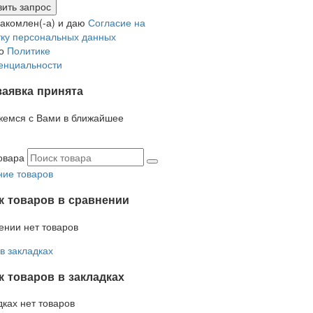
накомлен(-а) и даю
Согласие на
ку персональных данных
но
Политике
енциальности
заявка принята
жемся с Вами в ближайшее
овара
ие товаров
к товаров в сравнении
ении нет товаров
в закладках
 товаров в закладках
дках нет товаров