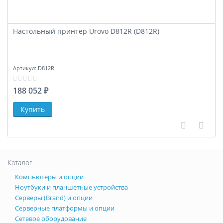
Настольный принтер Urovo D812R (D812R)
Артикул:
D812R
188 052 ₽
В сравне
В за
Каталог
Компьютеры и опции
Ноутбуки и планшетные устройства
Серверы (Brand) и опции
Серверные платформы и опции
Сетевое оборудование