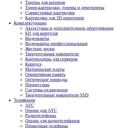
Тонеры для копиров
Тонер-картриджи, тонеры и девелоперы
Совместимые картриджи
Картриджи для 3D принтеров
Комплектующие
Аксессуары и дополнительное оборудование
БП для корпусов
Видеокарты
Видеокарты профессиональные
Жесткие диски
Твердотельные накопители
Контроллеры для серверов
Корпуса
Материнские платы
Оперативная память
Оптические приводы
Процессоры
Системы охлаждения
Твердотельные накопители SSD
Телефония
АТС
Опции для АТС
Радиотелефоны
Опции для радиотелефонов
Проводные телефоны