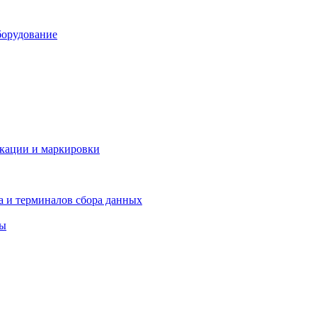
борудование
икации и маркировки
а и терминалов сбора данных
ры