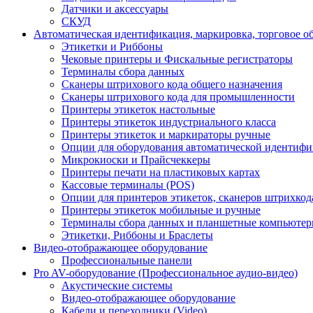
Датчики и аксессуары
СКУД
Автоматическая идентификация, маркировка, торговое о
Этикетки и Риббоны
Чековые принтеры и Фискальные регистраторы
Терминалы сбора данных
Сканеры штрихового кода общего назначения
Сканеры штрихового кода для промышленности
Принтеры этикеток настольные
Принтеры этикеток индустриального класса
Принтеры этикеток и маркираторы ручные
Опции для оборудования автоматической идентиф
Микрокиоски и Прайсчеккеры
Принтеры печати на пластиковых картах
Кассовые терминалы (POS)
Опции для принтеров этикеток, сканеров штрихкод
Принтеры этикеток мобильные и ручные
Терминалы сбора данных и планшетные компьюте
Этикетки, Риббоны и Браслеты
Видео-отображающее оборудование
Профессиональные панели
Pro AV-оборудование (Профессиональное аудио-видео)
Акустические системы
Видео-отображающее оборудование
Кабели и переходники (Video)