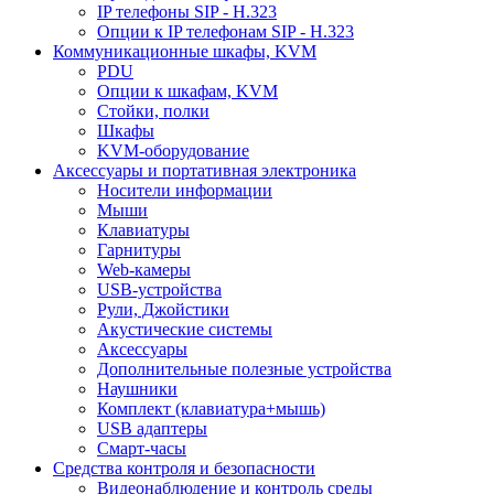
IP телефоны SIP - H.323
Опции к IP телефонам SIP - H.323
Коммуникационные шкафы, KVM
PDU
Опции к шкафам, KVM
Стойки, полки
Шкафы
KVM-оборудование
Аксессуары и портативная электроника
Носители информации
Мыши
Клавиатуры
Гарнитуры
Web-камеры
USB-устройства
Рули, Джойстики
Акустические системы
Аксессуары
Дополнительные полезные устройства
Наушники
Комплект (клавиатура+мышь)
USB адаптеры
Смарт-часы
Средства контроля и безопасности
Видеонаблюдение и контроль среды