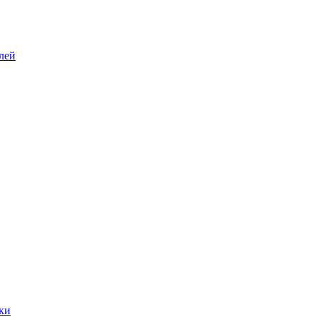
лей
ки