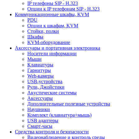
IP телефоны SIP - H.323
Опции к IP телефонам SIP - H.323
Коммуникационные шкафы, KVM
PDU
Опции к шкафам, KVM
Стойки, полки
Шкафы
KVM-оборудование
Аксессуары и портативная электроника
Носители информации
Мыши
Клавиатуры
Гарнитуры
Web-камеры
USB-устройства
Рули, Джойстики
Акустические системы
Аксессуары
Дополнительные полезные устройства
Наушники
Комплект (клавиатура+мышь)
USB адаптеры
Смарт-часы
Средства контроля и безопасности
Видеонаблюдение и контроль среды