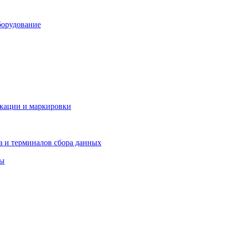
борудование
икации и маркировки
а и терминалов сбора данных
ры