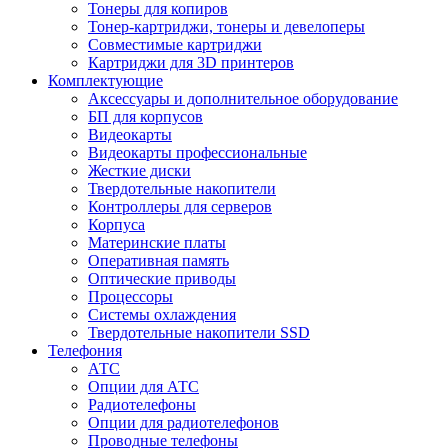
Тонеры для копиров
Тонер-картриджи, тонеры и девелоперы
Совместимые картриджи
Картриджи для 3D принтеров
Комплектующие
Аксессуары и дополнительное оборудование
БП для корпусов
Видеокарты
Видеокарты профессиональные
Жесткие диски
Твердотельные накопители
Контроллеры для серверов
Корпуса
Материнские платы
Оперативная память
Оптические приводы
Процессоры
Системы охлаждения
Твердотельные накопители SSD
Телефония
АТС
Опции для АТС
Радиотелефоны
Опции для радиотелефонов
Проводные телефоны