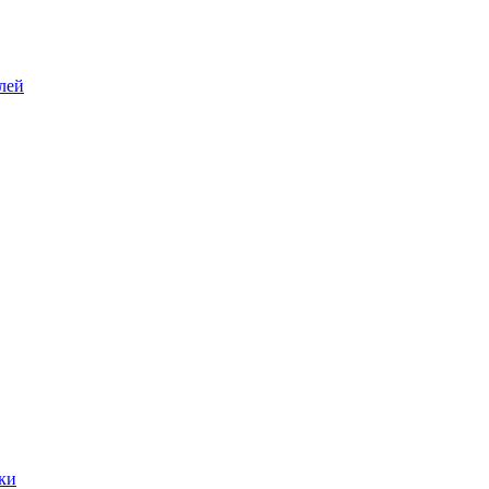
лей
ки