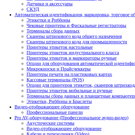
Датчики и аксессуары
СКУД
Автоматическая идентификация, маркировка, торговое о
Этикетки и Риббоны
Чековые принтеры и Фискальные регистраторы
Терминалы сбора данных
Сканеры штрихового кода общего назначения
Сканеры штрихового кода для промышленности
Принтеры этикеток настольные
Принтеры этикеток индустриального класса
Принтеры этикеток и маркираторы ручные
Опции для оборудования автоматической идентиф
Микрокиоски и Прайсчеккеры
Принтеры печати на пластиковых картах
Кассовые терминалы (POS)
Опции для принтеров этикеток, сканеров штрихкод
Принтеры этикеток мобильные и ручные
Терминалы сбора данных и планшетные компьюте
Этикетки, Риббоны и Браслеты
Видео-отображающее оборудование
Профессиональные панели
Pro AV-оборудование (Профессиональное аудио-видео)
Акустические системы
Видео-отображающее оборудование
Кабели и переходники (Video)