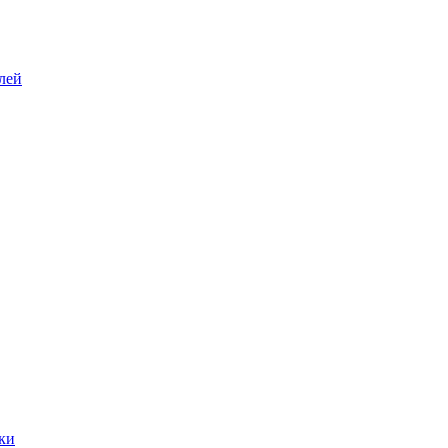
лей
ки