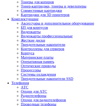
Тонеры для копиров
Тонер-картриджи, тонеры и девелоперы
Совместимые картриджи
Картриджи для 3D принтеров
Комплектующие
Аксессуары и дополнительное оборудование
БП для корпусов
Видеокарты
Видеокарты профессиональные
Жесткие диски
Твердотельные накопители
Контроллеры для серверов
Корпуса
Материнские платы
Оперативная память
Оптические приводы
Процессоры
Системы охлаждения
Твердотельные накопители SSD
Телефония
АТС
Опции для АТС
Радиотелефоны
Опции для радиотелефонов
Проводные телефоны