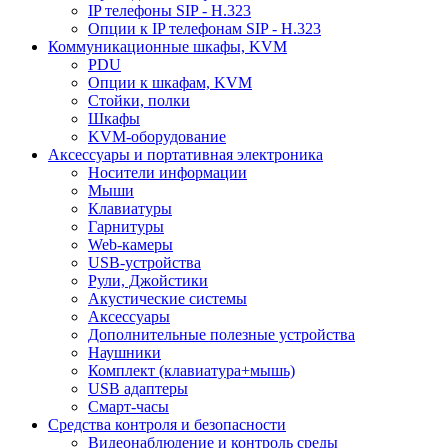
IP телефоны SIP - H.323
Опции к IP телефонам SIP - H.323
Коммуникационные шкафы, KVM
PDU
Опции к шкафам, KVM
Стойки, полки
Шкафы
KVM-оборудование
Аксессуары и портативная электроника
Носители информации
Мыши
Клавиатуры
Гарнитуры
Web-камеры
USB-устройства
Рули, Джойстики
Акустические системы
Аксессуары
Дополнительные полезные устройства
Наушники
Комплект (клавиатура+мышь)
USB адаптеры
Смарт-часы
Средства контроля и безопасности
Видеонаблюдение и контроль среды