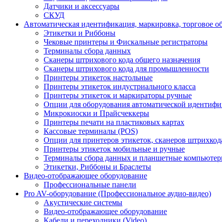
Датчики и аксессуары
СКУД
Автоматическая идентификация, маркировка, торговое о
Этикетки и Риббоны
Чековые принтеры и Фискальные регистраторы
Терминалы сбора данных
Сканеры штрихового кода общего назначения
Сканеры штрихового кода для промышленности
Принтеры этикеток настольные
Принтеры этикеток индустриального класса
Принтеры этикеток и маркираторы ручные
Опции для оборудования автоматической идентиф
Микрокиоски и Прайсчеккеры
Принтеры печати на пластиковых картах
Кассовые терминалы (POS)
Опции для принтеров этикеток, сканеров штрихкод
Принтеры этикеток мобильные и ручные
Терминалы сбора данных и планшетные компьюте
Этикетки, Риббоны и Браслеты
Видео-отображающее оборудование
Профессиональные панели
Pro AV-оборудование (Профессиональное аудио-видео)
Акустические системы
Видео-отображающее оборудование
Кабели и переходники (Video)