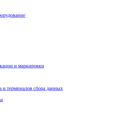
борудование
икации и маркировки
а и терминалов сбора данных
ры