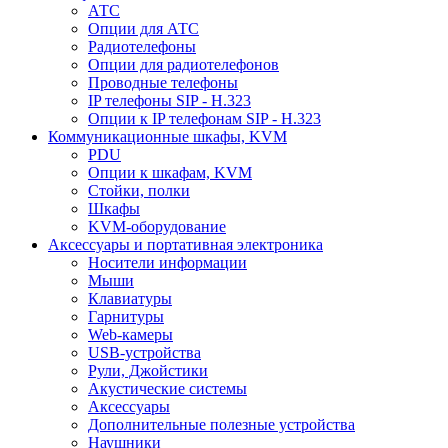
АТС
Опции для АТС
Радиотелефоны
Опции для радиотелефонов
Проводные телефоны
IP телефоны SIP - H.323
Опции к IP телефонам SIP - H.323
Коммуникационные шкафы, KVM
PDU
Опции к шкафам, KVM
Стойки, полки
Шкафы
KVM-оборудование
Аксессуары и портативная электроника
Носители информации
Мыши
Клавиатуры
Гарнитуры
Web-камеры
USB-устройства
Рули, Джойстики
Акустические системы
Аксессуары
Дополнительные полезные устройства
Наушники