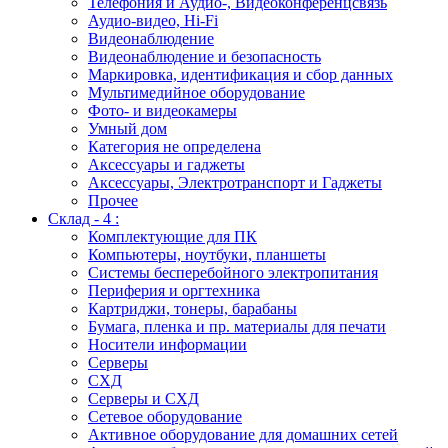
Телефония и Аудио-, Видеоконференцсвязь
Аудио-видео, Hi-Fi
Видеонаблюдение
Видеонаблюдение и безопасность
Маркировка, идентификация и сбор данных
Мультимедийное оборудование
Фото- и видеокамеры
Умный дом
Категория не определена
Аксессуары и гаджеты
Аксессуары, Электротранспорт и Гаджеты
Прочее
Склад - 4 :
Комплектующие для ПК
Компьютеры, ноутбуки, планшеты
Системы бесперебойного электропитания
Периферия и оргтехника
Картриджи, тонеры, барабаны
Бумага, пленка и пр. материалы для печати
Носители информации
Серверы
СХД
Серверы и СХД
Сетевое оборудование
Активное оборудование для домашних сетей