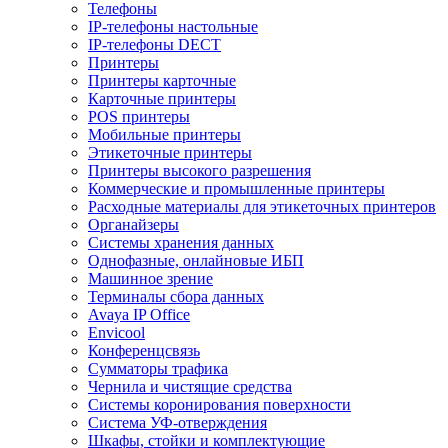
Телефоны
IP-телефоны настольные
IP-телефоны DECT
Принтеры
Принтеры карточные
Карточные принтеры
POS принтеры
Мобильные принтеры
Этикеточные принтеры
Принтеры высокого разрешения
Коммерческие и промышленные принтеры
Расходные материалы для этикеточных принтеров
Органайзеры
Системы хранения данных
Однофазные, онлайновые ИБП
Машинное зрение
Терминалы сбора данных
Avaya IP Office
Envicool
Конференцсвязь
Сумматоры трафика
Чернила и чистящие средства
Системы коронирования поверхности
Cистема УФ-отверждения
Шкафы, стойки и комплектующие