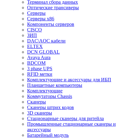
Терминал сбора данных
Оптические трансиверы
Серверы
Серверы x86
Компоненты серверов
CISCO
ЗИП
DAC\AOC кабели
ELTEX
DCN GLOBAL
Avaya Aura
BDCOM
3 phase UPS
RFID метки
Комплектующие и аксессуары для ИБП
Планшетные компьютеры
Комплектующие
Коммутаторы Chassis
Сканеры
Сканеры штрих кодов
3D сканеры
Стационарные сканеры для ритейла
Промышленные стационарные сканеры и
аксессуары
Батарейный модуль