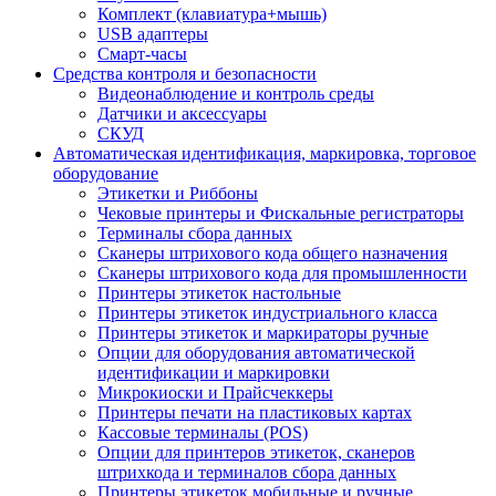
Комплект (клавиатура+мышь)
USB адаптеры
Смарт-часы
Средства контроля и безопасности
Видеонаблюдение и контроль среды
Датчики и аксессуары
СКУД
Автоматическая идентификация, маркировка, торговое
оборудование
Этикетки и Риббоны
Чековые принтеры и Фискальные регистраторы
Терминалы сбора данных
Сканеры штрихового кода общего назначения
Сканеры штрихового кода для промышленности
Принтеры этикеток настольные
Принтеры этикеток индустриального класса
Принтеры этикеток и маркираторы ручные
Опции для оборудования автоматической
идентификации и маркировки
Микрокиоски и Прайсчеккеры
Принтеры печати на пластиковых картах
Кассовые терминалы (POS)
Опции для принтеров этикеток, сканеров
штрихкода и терминалов сбора данных
Принтеры этикеток мобильные и ручные