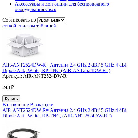
Аксессуары и доп опции для беспроводного
оборудования Cisco
Сортировать по
сеткой
списком
таблицей
AIR-ANT2524DW-R= Антенна 2.4 GHz 2 dBi/ 5 GHz 4 dBi
Dipole Ant., White, RP-TNC (AIR-ANT2524DW-R=)
Артикул:
AIR-ANT2524DW-R=
243 ₽
В сравнение
В закладки
AIR-ANT2524DW-R= Антенна 2.4 GHz 2 dBi/ 5 GHz 4 dBi
Dipole Ant., White, RP-TNC, (AIR-ANT2524DW-R=)