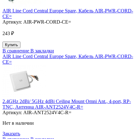
AIR Line Cord Central Europe Spare, Кабель AIR-PWR-CORD-
CE=
Артикул:
AIR-PWR-CORD-CE=
243 ₽
В сравнение
В закладки
AIR Line Cord Central Europe Spare, Кабель AIR-PWR-CORD-
CE=
2.4GHz 2dBi/ 5GHz 4dBi Ceiling Mount Omni Ant., 4-port, RP-
TNC, Антенна AIR-ANT2524V4C-R=
Артикул:
AIR-ANT2524V4C-R=
Нет в наличии
Заказать