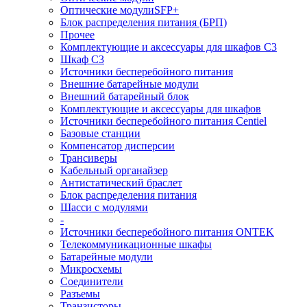
Оптические модулиSFP+
Блок распределения питания (БРП)
Прочее
Комплектующие и аксессуары для шкафов C3
Шкаф C3
Источники бесперебойного питания
Внешние батарейные модули
Внешний батарейный блок
Комплектующие и аксессуары для шкафов
Источники бесперебойного питания Centiel
Базовые станции
Компенсатор дисперсии
Трансиверы
Кабельный органайзер
Антистатический браслет
Блок распределения питания
Шасси с модулями
-
Источники бесперебойного питания ONTEK
Телекоммуникационные шкафы
Батарейные модули
Микросхемы
Соединители
Разъемы
Транзисторы