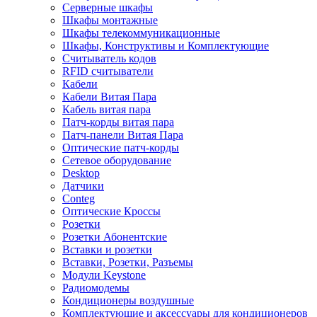
Серверные шкафы
Шкафы монтажные
Шкафы телекоммуникационные
Шкафы, Конструктивы и Комплектующие
Считыватель кодов
RFID считыватели
Кабели
Кабели Витая Пара
Кабель витая пара
Патч-корды витая пара
Патч-панели Витая Пара
Оптические патч-корды
Сетевое оборудование
Desktop
Датчики
Conteg
Оптические Кроссы
Розетки
Розетки Абонентские
Вставки и розетки
Вставки, Розетки, Разъемы
Модули Keystone
Радиомодемы
Кондиционеры воздушные
Комплектующие и аксессуары для кондиционеров