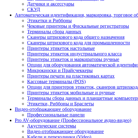
Датчики и аксессуары
СКУД
Автоматическая идентификация, маркировка, торговое о
Этикетки и Риббоны
Чековые принтеры и Фискальные регистраторы
Терминалы сбора данных
Сканеры штрихового кода общего назначения
Сканеры штрихового кода для промышленности
Принтеры этикеток настольные
Принтеры этикеток индустриального класса
Принтеры этикеток и маркираторы ручные
Опции для оборудования автоматической идентиф
Микрокиоски и Прайсчеккеры
Принтеры печати на пластиковых картах
Кассовые терминалы (POS)
Опции для принтеров этикеток, сканеров штрихкод
Принтеры этикеток мобильные и ручные
Терминалы сбора данных и планшетные компьюте
Этикетки, Риббоны и Браслеты
Видео-отображающее оборудование
Профессиональные панели
Pro AV-оборудование (Профессиональное аудио-видео)
Акустические системы
Видео-отображающее оборудование
Кабели и переходники (Video)