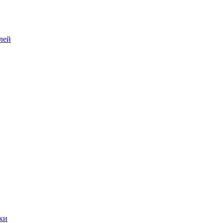
лей
ки