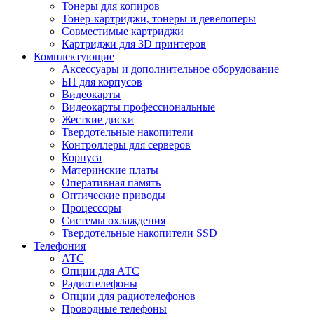
Тонеры для копиров
Тонер-картриджи, тонеры и девелоперы
Совместимые картриджи
Картриджи для 3D принтеров
Комплектующие
Аксессуары и дополнительное оборудование
БП для корпусов
Видеокарты
Видеокарты профессиональные
Жесткие диски
Твердотельные накопители
Контроллеры для серверов
Корпуса
Материнские платы
Оперативная память
Оптические приводы
Процессоры
Системы охлаждения
Твердотельные накопители SSD
Телефония
АТС
Опции для АТС
Радиотелефоны
Опции для радиотелефонов
Проводные телефоны