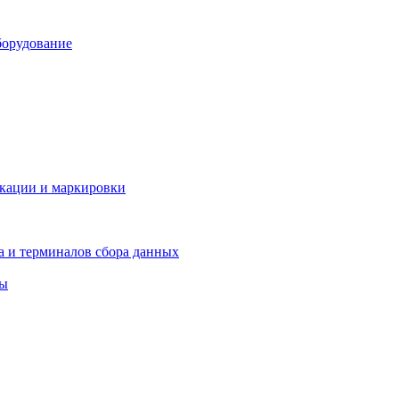
борудование
икации и маркировки
а и терминалов сбора данных
ры