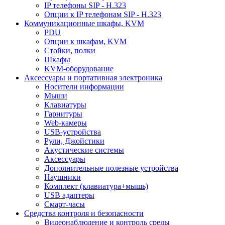
IP телефоны SIP - H.323
Опции к IP телефонам SIP - H.323
Коммуникационные шкафы, KVM
PDU
Опции к шкафам, KVM
Стойки, полки
Шкафы
KVM-оборудование
Аксессуары и портативная электроника
Носители информации
Мыши
Клавиатуры
Гарнитуры
Web-камеры
USB-устройства
Рули, Джойстики
Акустические системы
Аксессуары
Дополнительные полезные устройства
Наушники
Комплект (клавиатура+мышь)
USB адаптеры
Смарт-часы
Средства контроля и безопасности
Видеонаблюдение и контроль среды