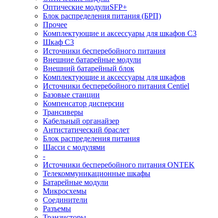
Оптические модулиSFP+
Блок распределения питания (БРП)
Прочее
Комплектующие и аксессуары для шкафов C3
Шкаф C3
Источники бесперебойного питания
Внешние батарейные модули
Внешний батарейный блок
Комплектующие и аксессуары для шкафов
Источники бесперебойного питания Centiel
Базовые станции
Компенсатор дисперсии
Трансиверы
Кабельный органайзер
Антистатический браслет
Блок распределения питания
Шасси с модулями
-
Источники бесперебойного питания ONTEK
Телекоммуникационные шкафы
Батарейные модули
Микросхемы
Соединители
Разъемы
Транзисторы