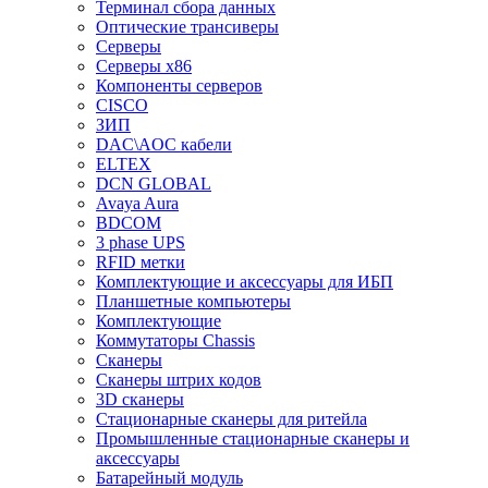
Терминал сбора данных
Оптические трансиверы
Серверы
Серверы x86
Компоненты серверов
CISCO
ЗИП
DAC\AOC кабели
ELTEX
DCN GLOBAL
Avaya Aura
BDCOM
3 phase UPS
RFID метки
Комплектующие и аксессуары для ИБП
Планшетные компьютеры
Комплектующие
Коммутаторы Chassis
Сканеры
Сканеры штрих кодов
3D сканеры
Стационарные сканеры для ритейла
Промышленные стационарные сканеры и
аксессуары
Батарейный модуль