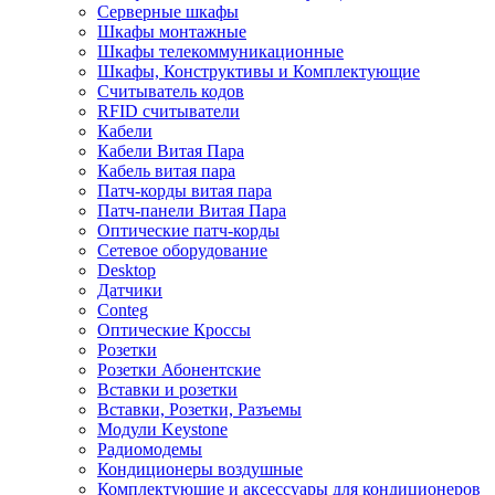
Серверные шкафы
Шкафы монтажные
Шкафы телекоммуникационные
Шкафы, Конструктивы и Комплектующие
Считыватель кодов
RFID считыватели
Кабели
Кабели Витая Пара
Кабель витая пара
Патч-корды витая пара
Патч-панели Витая Пара
Оптические патч-корды
Сетевое оборудование
Desktop
Датчики
Conteg
Оптические Кроссы
Розетки
Розетки Абонентские
Вставки и розетки
Вставки, Розетки, Разъемы
Модули Keystone
Радиомодемы
Кондиционеры воздушные
Комплектующие и аксессуары для кондиционеров