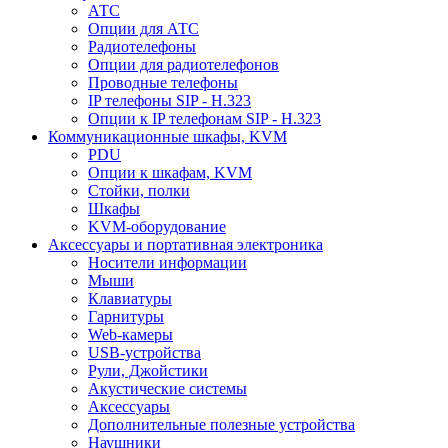
АТС
Опции для АТС
Радиотелефоны
Опции для радиотелефонов
Проводные телефоны
IP телефоны SIP - H.323
Опции к IP телефонам SIP - H.323
Коммуникационные шкафы, KVM
PDU
Опции к шкафам, KVM
Стойки, полки
Шкафы
KVM-оборудование
Аксессуары и портативная электроника
Носители информации
Мыши
Клавиатуры
Гарнитуры
Web-камеры
USB-устройства
Рули, Джойстики
Акустические системы
Аксессуары
Дополнительные полезные устройства
Наушники