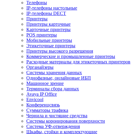
Телефоны
IP-телефоны настольные
IP-телефоны DECT
Принтеры
Принтеры карточные
Карточные принтеры
POS принтеры
Мобильные принтеры
Этикеточные принтеры
Принтеры высокого разрешения
Коммерческие и промышленные принтеры
Расходные материалы для этикеточных принтеров
Органайзеры
Системы хранения данных
Однофазные, онлайновые ИБП
Машинное зрение
Терминалы сбора данных
Avaya IP Office
Envicool
Конференцсвязь
Сумматоры трафика
Чернила и чистящие средства
Системы коронирования поверхности
Cистема УФ-отверждения
Шкафы, стойки и комплектующие