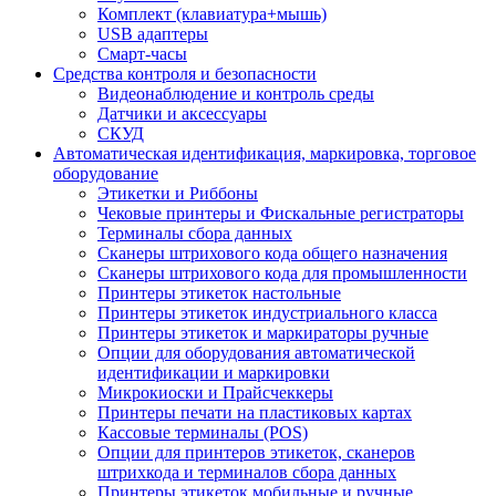
Комплект (клавиатура+мышь)
USB адаптеры
Смарт-часы
Средства контроля и безопасности
Видеонаблюдение и контроль среды
Датчики и аксессуары
СКУД
Автоматическая идентификация, маркировка, торговое
оборудование
Этикетки и Риббоны
Чековые принтеры и Фискальные регистраторы
Терминалы сбора данных
Сканеры штрихового кода общего назначения
Сканеры штрихового кода для промышленности
Принтеры этикеток настольные
Принтеры этикеток индустриального класса
Принтеры этикеток и маркираторы ручные
Опции для оборудования автоматической
идентификации и маркировки
Микрокиоски и Прайсчеккеры
Принтеры печати на пластиковых картах
Кассовые терминалы (POS)
Опции для принтеров этикеток, сканеров
штрихкода и терминалов сбора данных
Принтеры этикеток мобильные и ручные