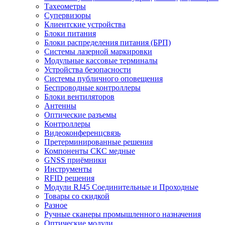
Тахеометры
Супервизоры
Клиентские устройства
Блоки питания
Блоки распределения питания (БРП)
Системы лазерной маркировки
Модульные кассовые терминалы
Устройства безопасности
Системы публичного оповещения
Беспроводные контроллеры
Блоки вентиляторов
Антенны
Оптические разъемы
Контроллеры
Видеоконференцсвязь
Претерминированные решения
Компоненты СКС медные
GNSS приёмники
Инструменты
RFID решения
Модули RJ45 Соединительные и Проходные
Товары со скидкой
Разное
Ручные сканеры промышленного назначения
Оптические модули