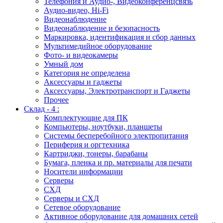
Телефония и Аудио-, Видеоконференцсвязь
Аудио-видео, Hi-Fi
Видеонаблюдение
Видеонаблюдение и безопасность
Маркировка, идентификация и сбор данных
Мультимедийное оборудование
Фото- и видеокамеры
Умный дом
Категория не определена
Аксессуары и гаджеты
Аксессуары, Электротранспорт и Гаджеты
Прочее
Склад - 4 :
Комплектующие для ПК
Компьютеры, ноутбуки, планшеты
Системы бесперебойного электропитания
Периферия и оргтехника
Картриджи, тонеры, барабаны
Бумага, пленка и пр. материалы для печати
Носители информации
Серверы
СХД
Серверы и СХД
Сетевое оборудование
Активное оборудование для домашних сетей