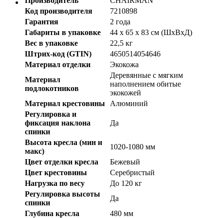
Производитель
CHAIRMAN
Код производителя
7210898
Гарантия
2 года
Габариты в упаковке
44 x 65 x 83 см (ШхВхД)
Вес в упаковке
22,5 кг
Штрих-код (GTIN)
4650514054646
Материал отделки
Экокожа
Деревянные с мягким
Материал
наполнением обитые
подлокотников
экокожей
Материал крестовины
Алюминий
Регулировка и
фиксация наклона
Да
спинки
Высота кресла (мин и
1020-1080 мм
макс)
Цвет отделки кресла
Бежевый
Цвет крестовины
Серебристый
Нагрузка по весу
До 120 кг
Регулировка высоты
Да
спинки
Глубина кресла
480 мм