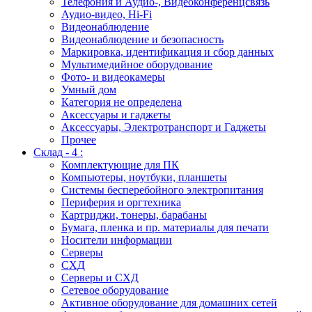
Телефония и Аудио-, Видеоконференцсвязь
Аудио-видео, Hi-Fi
Видеонаблюдение
Видеонаблюдение и безопасность
Маркировка, идентификация и сбор данных
Мультимедийное оборудование
Фото- и видеокамеры
Умный дом
Категория не определена
Аксессуары и гаджеты
Аксессуары, Электротранспорт и Гаджеты
Прочее
Склад - 4 :
Комплектующие для ПК
Компьютеры, ноутбуки, планшеты
Системы бесперебойного электропитания
Периферия и оргтехника
Картриджи, тонеры, барабаны
Бумага, пленка и пр. материалы для печати
Носители информации
Серверы
СХД
Серверы и СХД
Сетевое оборудование
Активное оборудование для домашних сетей