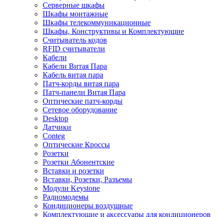
Серверные шкафы
Шкафы монтажные
Шкафы телекоммуникационные
Шкафы, Конструктивы и Комплектующие
Считыватель кодов
RFID считыватели
Кабели
Кабели Витая Пара
Кабель витая пара
Патч-корды витая пара
Патч-панели Витая Пара
Оптические патч-корды
Сетевое оборудование
Desktop
Датчики
Conteg
Оптические Кроссы
Розетки
Розетки Абонентские
Вставки и розетки
Вставки, Розетки, Разъемы
Модули Keystone
Радиомодемы
Кондиционеры воздушные
Комплектующие и аксессуары для кондиционеров