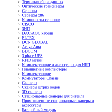
Терминал сбора данных
Оптические трансиверы
Серверы
Серверы x86
Компоненты серверов
CISCO
ЗИП
DAC\AOC кабели
ELTEX
DCN GLOBAL
Avaya Aura
BDCOM
3 phase UPS
RFID метки
Комплектующие и аксессуары для ИБП
Планшетные компьютеры
Комплектующие
Коммутаторы Chassis
Сканеры
Сканеры штрих кодов
3D сканеры
Стационарные сканеры для ритейла
Промышленные стационарные сканеры и
аксессуары
Батарейный модуль