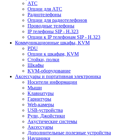
АТС
Опции для АТС
Радиотелефоны
Опции для радиотелефонов
Проводные телефоны
IP телефоны SIP - H.323
Опции к IP телефонам SIP - H.323
Коммуникационные шкафы, KVM
PDU
Опции к шкафам, KVM
Стойки, полки
Шкафы
KVM-оборудование
Аксессуары и портативная электроника
Носители информации
Мыши
Клавиатуры
Гарнитуры
Web-камеры
USB-устройства
Рули, Джойстики
Акустические системы
Аксессуары
Дополнительные полезные устройства
Наушники