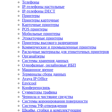
Телефоны
IP-телефоны настольные
IP-телефоны DECT
Принтеры
Принтеры карточные
Карточные принтеры
POS принтеры
Мобильные принтеры
Этикеточные принтеры
Принтеры высокого разрешения
Коммерческие и промышленные принтеры
Расходные материалы для этикеточных принтеров
Органайзеры
Системы хранения данных
Однофазные, онлайновые ИБП
Машинное зрение
Терминалы сбора данных
Avaya IP Office
Envicool
Конференцсвязь
Сумматоры трафика
Чернила и чистящие средства
Системы коронирования поверхности
Cистема УФ-отверждения
Шкафы, стойки и комплектующие