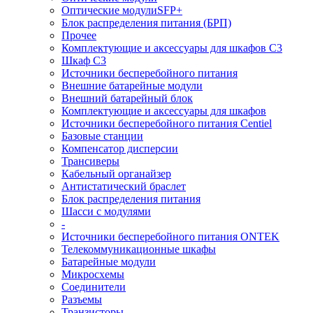
Оптические модулиSFP+
Блок распределения питания (БРП)
Прочее
Комплектующие и аксессуары для шкафов C3
Шкаф C3
Источники бесперебойного питания
Внешние батарейные модули
Внешний батарейный блок
Комплектующие и аксессуары для шкафов
Источники бесперебойного питания Centiel
Базовые станции
Компенсатор дисперсии
Трансиверы
Кабельный органайзер
Антистатический браслет
Блок распределения питания
Шасси с модулями
-
Источники бесперебойного питания ONTEK
Телекоммуникационные шкафы
Батарейные модули
Микросхемы
Соединители
Разъемы
Транзисторы