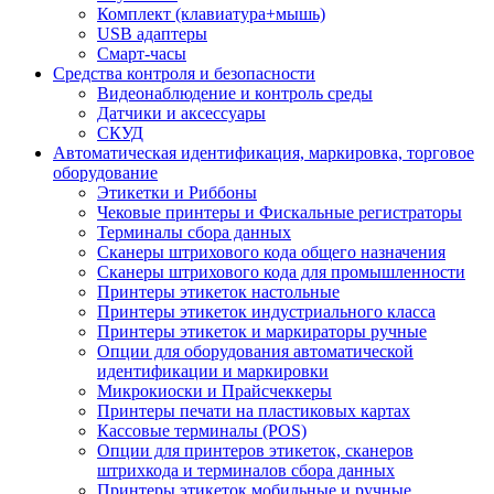
Комплект (клавиатура+мышь)
USB адаптеры
Смарт-часы
Средства контроля и безопасности
Видеонаблюдение и контроль среды
Датчики и аксессуары
СКУД
Автоматическая идентификация, маркировка, торговое
оборудование
Этикетки и Риббоны
Чековые принтеры и Фискальные регистраторы
Терминалы сбора данных
Сканеры штрихового кода общего назначения
Сканеры штрихового кода для промышленности
Принтеры этикеток настольные
Принтеры этикеток индустриального класса
Принтеры этикеток и маркираторы ручные
Опции для оборудования автоматической
идентификации и маркировки
Микрокиоски и Прайсчеккеры
Принтеры печати на пластиковых картах
Кассовые терминалы (POS)
Опции для принтеров этикеток, сканеров
штрихкода и терминалов сбора данных
Принтеры этикеток мобильные и ручные