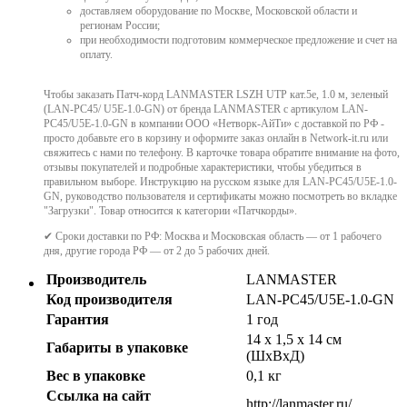
доставляем оборудование по Москве, Московской области и
регионам России;
при необходимости подготовим коммерческое предложение и счет на
оплату.
Чтобы заказать Патч-корд LANMASTER LSZH UTP кат.5e, 1.0 м, зеленый
(LAN-PC45/ U5E-1.0-GN) от бренда LANMASTER с артикулом LAN-
PC45/U5E-1.0-GN в компании ООО «Нетворк-АйТи» с доставкой по РФ -
просто добавьте его в корзину и оформите заказ онлайн в Network-it.ru или
свяжитесь с нами по телефону. В карточке товара обратите внимание на фото,
отзывы покупателей и подробные характеристики, чтобы убедиться в
правильном выборе. Инструкцию на русском языке для LAN-PC45/U5E-1.0-
GN, руководство пользователя и сертификаты можно посмотреть во вкладке
"Загрузки". Товар относится к категории «Патчкорды».
✔ Сроки доставки по РФ: Москва и Московская область — от 1 рабочего
дня, другие города РФ — от 2 до 5 рабочих дней.
Производитель
LANMASTER
Код производителя
LAN-PC45/U5E-1.0-GN
Гарантия
1 год
14 x 1,5 x 14 см
Габариты в упаковке
(ШхВхД)
Вес в упаковке
0,1 кг
Ссылка на сайт
http://lanmaster.ru/