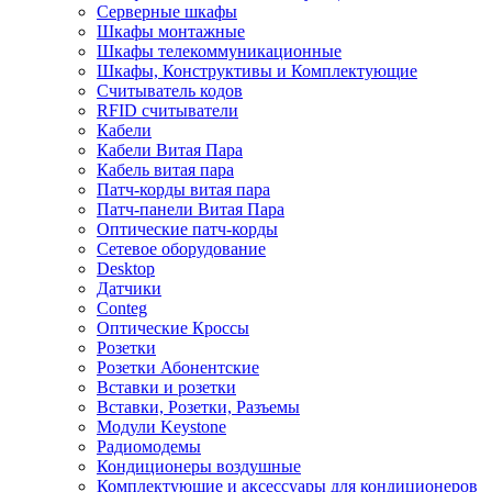
Серверные шкафы
Шкафы монтажные
Шкафы телекоммуникационные
Шкафы, Конструктивы и Комплектующие
Считыватель кодов
RFID считыватели
Кабели
Кабели Витая Пара
Кабель витая пара
Патч-корды витая пара
Патч-панели Витая Пара
Оптические патч-корды
Сетевое оборудование
Desktop
Датчики
Conteg
Оптические Кроссы
Розетки
Розетки Абонентские
Вставки и розетки
Вставки, Розетки, Разъемы
Модули Keystone
Радиомодемы
Кондиционеры воздушные
Комплектующие и аксессуары для кондиционеров