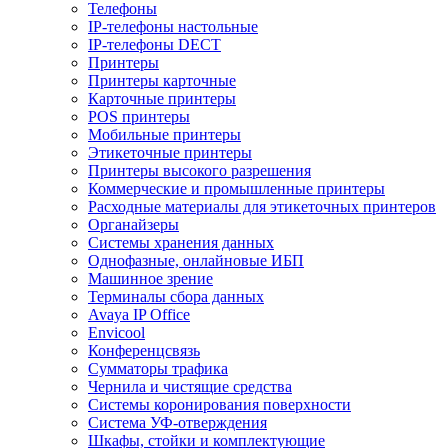
Телефоны
IP-телефоны настольные
IP-телефоны DECT
Принтеры
Принтеры карточные
Карточные принтеры
POS принтеры
Мобильные принтеры
Этикеточные принтеры
Принтеры высокого разрешения
Коммерческие и промышленные принтеры
Расходные материалы для этикеточных принтеров
Органайзеры
Системы хранения данных
Однофазные, онлайновые ИБП
Машинное зрение
Терминалы сбора данных
Avaya IP Office
Envicool
Конференцсвязь
Сумматоры трафика
Чернила и чистящие средства
Системы коронирования поверхности
Cистема УФ-отверждения
Шкафы, стойки и комплектующие