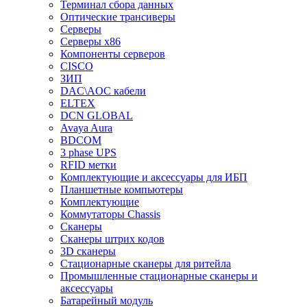
Терминал сбора данных
Оптические трансиверы
Серверы
Серверы x86
Компоненты серверов
CISCO
ЗИП
DAC\AOC кабели
ELTEX
DCN GLOBAL
Avaya Aura
BDCOM
3 phase UPS
RFID метки
Комплектующие и аксессуары для ИБП
Планшетные компьютеры
Комплектующие
Коммутаторы Chassis
Сканеры
Сканеры штрих кодов
3D сканеры
Стационарные сканеры для ритейла
Промышленные стационарные сканеры и
аксессуары
Батарейный модуль