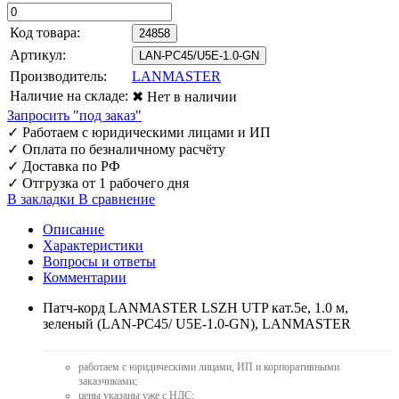
Код товара:
24858
Артикул:
LAN-PC45/U5E-1.0-GN
Производитель:
LANMASTER
Наличие на складе:
✖ Нет в наличии
Запросить "под заказ"
✓
Работаем с юридическими лицами и ИП
✓
Оплата по безналичному расчёту
✓
Доставка по РФ
✓
Отгрузка от 1 рабочего дня
В закладки
В сравнение
Описание
Характеристики
Вопросы и ответы
Комментарии
Патч-корд LANMASTER LSZH UTP кат.5e, 1.0 м,
зеленый (LAN-PC45/ U5E-1.0-GN), LANMASTER
работаем с юридическими лицами, ИП и корпоративными
заказчиками;
цены указаны уже с НДС;