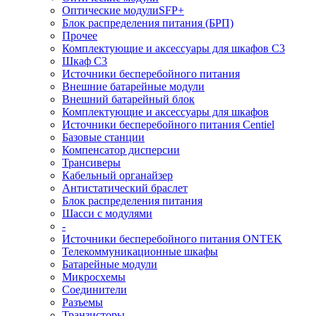
Оптические модулиSFP+
Блок распределения питания (БРП)
Прочее
Комплектующие и аксессуары для шкафов C3
Шкаф C3
Источники бесперебойного питания
Внешние батарейные модули
Внешний батарейный блок
Комплектующие и аксессуары для шкафов
Источники бесперебойного питания Centiel
Базовые станции
Компенсатор дисперсии
Трансиверы
Кабельный органайзер
Антистатический браслет
Блок распределения питания
Шасси с модулями
-
Источники бесперебойного питания ONTEK
Телекоммуникационные шкафы
Батарейные модули
Микросхемы
Соединители
Разъемы
Транзисторы