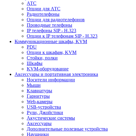
АТС
Опции для АТС
Радиотелефоны
Опции для радиотелефонов
Проводные телефоны
IP телефоны SIP - H.323
Опции к IP телефонам SIP - H.323
Коммуникационные шкафы, KVM
PDU
Опции к шкафам, KVM
Стойки, полки
Шкафы
KVM-оборудование
Аксессуары и портативная электроника
Носители информации
Мыши
Клавиатуры
Гарнитуры
Web-камеры
USB-устройства
Рули, Джойстики
Акустические системы
Аксессуары
Дополнительные полезные устройства
Наушники