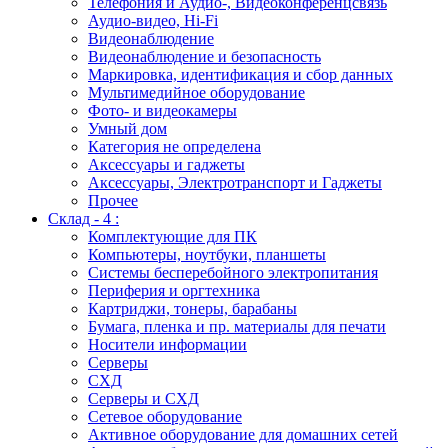
Телефония и Аудио-, Видеоконференцсвязь
Аудио-видео, Hi-Fi
Видеонаблюдение
Видеонаблюдение и безопасность
Маркировка, идентификация и сбор данных
Мультимедийное оборудование
Фото- и видеокамеры
Умный дом
Категория не определена
Аксессуары и гаджеты
Аксессуары, Электротранспорт и Гаджеты
Прочее
Склад - 4 :
Комплектующие для ПК
Компьютеры, ноутбуки, планшеты
Системы бесперебойного электропитания
Периферия и оргтехника
Картриджи, тонеры, барабаны
Бумага, пленка и пр. материалы для печати
Носители информации
Серверы
СХД
Серверы и СХД
Сетевое оборудование
Активное оборудование для домашних сетей