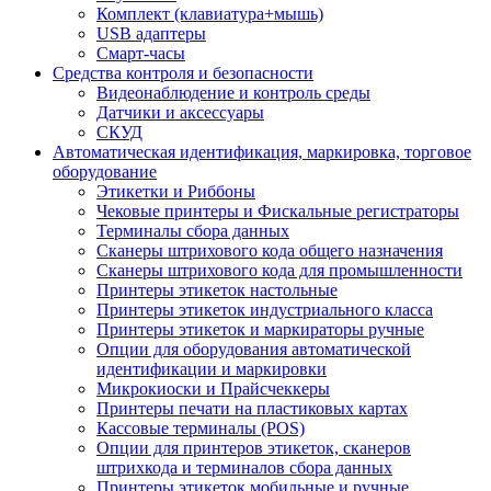
Комплект (клавиатура+мышь)
USB адаптеры
Смарт-часы
Средства контроля и безопасности
Видеонаблюдение и контроль среды
Датчики и аксессуары
СКУД
Автоматическая идентификация, маркировка, торговое
оборудование
Этикетки и Риббоны
Чековые принтеры и Фискальные регистраторы
Терминалы сбора данных
Сканеры штрихового кода общего назначения
Сканеры штрихового кода для промышленности
Принтеры этикеток настольные
Принтеры этикеток индустриального класса
Принтеры этикеток и маркираторы ручные
Опции для оборудования автоматической
идентификации и маркировки
Микрокиоски и Прайсчеккеры
Принтеры печати на пластиковых картах
Кассовые терминалы (POS)
Опции для принтеров этикеток, сканеров
штрихкода и терминалов сбора данных
Принтеры этикеток мобильные и ручные