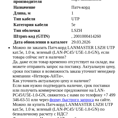
производителя
Назначение
Патч-корд
Длина, м
1
Тип кабеля
UTP
Категория кабеля
5e
Тип оболочки
LSZH
Штрих-код (GTIN)
, 2001000414260
Дата обновления в каталоге
29.03.2026
Можно ли заказать Патч-корд LANMASTER LSZH UTP
кат.5e, 1.0 м, зеленый (LAN-PC45/ U5E-1.0-GN), если
товара сейчас нет в наличии?
Да, даже если товар временно отсутствует на складе, вы
можете отправить запрос на поставку. Актуальную цену,
сроки поставки и возможность заказа уточнит менеджер
компании «Нетворк-АйТи».
Как уточнить актуальную цену и наличие?
Если вам нужно подтвердить наличие, срок поставки
или получить коммерческое предложение на LAN-
PC45/U5E-1.0-GN, свяжитесь с нами по телефону +7 499
346-63-51 или через
форму быстрого запроса
на сайте.
Можно ли купить Патч-корд LANMASTER LSZH UTP
кат.5e, 1.0 м, зеленый (LAN-PC45/ U5E-1.0-GN) по
безналичному расчету с НДС?