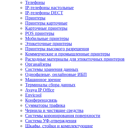
Телефоны
IP-телефоны настольные
IP-телефоны DECT
Принтеры
Принтеры карточные
Карточные принтеры
POS принтеры
Мобильные принтеры
Этикеточные принтеры
Принтеры высокого разрешения
Коммерческие и промышленные принтеры
Расходные материалы для этикеточных принтеров
Органайзеры
Системы хранения данных
Однофазные, онлайновые ИБП
Машинное зрение
Терминалы сбора данных
Avaya IP Office
Envicool
Конференцсвязь
Сумматоры трафика
Чернила и чистящие средства
Системы коронирования поверхности
Cистема УФ-отверждения
Шкафы, стойки и комплектующие