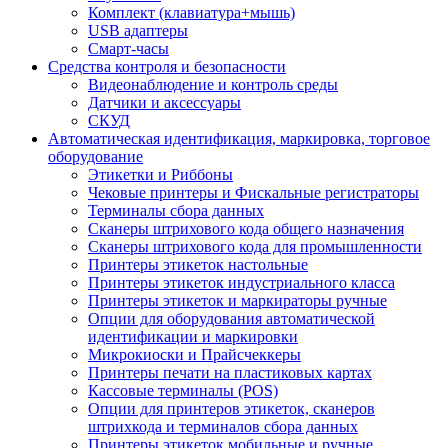
Комплект (клавиатура+мышь)
USB адаптеры
Смарт-часы
Средства контроля и безопасности
Видеонаблюдение и контроль среды
Датчики и аксессуары
СКУД
Автоматическая идентификация, маркировка, торговое
оборудование
Этикетки и Риббоны
Чековые принтеры и Фискальные регистраторы
Терминалы сбора данных
Сканеры штрихового кода общего назначения
Сканеры штрихового кода для промышленности
Принтеры этикеток настольные
Принтеры этикеток индустриального класса
Принтеры этикеток и маркираторы ручные
Опции для оборудования автоматической
идентификации и маркировки
Микрокиоски и Прайсчеккеры
Принтеры печати на пластиковых картах
Кассовые терминалы (POS)
Опции для принтеров этикеток, сканеров
штрихкода и терминалов сбора данных
Принтеры этикеток мобильные и ручные