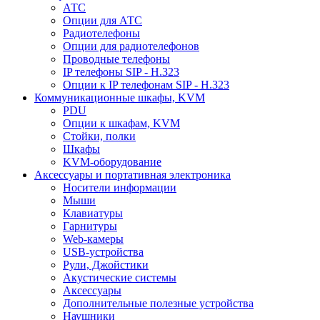
АТС
Опции для АТС
Радиотелефоны
Опции для радиотелефонов
Проводные телефоны
IP телефоны SIP - H.323
Опции к IP телефонам SIP - H.323
Коммуникационные шкафы, KVM
PDU
Опции к шкафам, KVM
Стойки, полки
Шкафы
KVM-оборудование
Аксессуары и портативная электроника
Носители информации
Мыши
Клавиатуры
Гарнитуры
Web-камеры
USB-устройства
Рули, Джойстики
Акустические системы
Аксессуары
Дополнительные полезные устройства
Наушники