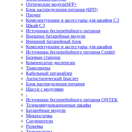
Оптические модулиSFP+
Блок распределения питания (БРП)
Прочее
Комплектующие и аксессуары для шкафов C3
Шкаф C3
Источники бесперебойного питания
Внешние батарейные модули
Внешний батарейный блок
Комплектующие и аксессуары для шкафов
Источники бесперебойного питания Centiel
Базовые станции
Компенсатор дисперсии
Трансиверы
Кабельный органайзер
Антистатический браслет
Блок распределения питания
Шасси с модулями
-
Источники бесперебойного питания ONTEK
Телекоммуникационные шкафы
Батарейные модули
Микросхемы
Соединители
Разъемы
Транзисторы