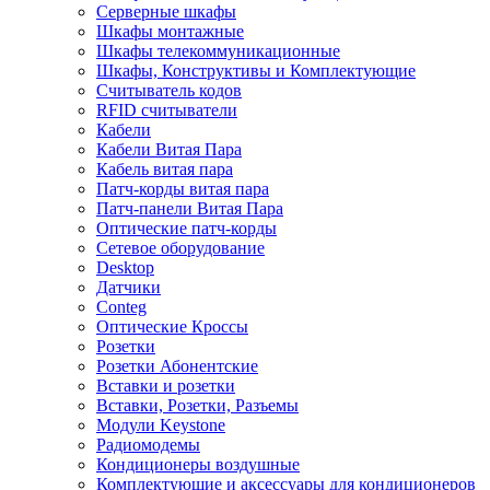
Серверные шкафы
Шкафы монтажные
Шкафы телекоммуникационные
Шкафы, Конструктивы и Комплектующие
Считыватель кодов
RFID считыватели
Кабели
Кабели Витая Пара
Кабель витая пара
Патч-корды витая пара
Патч-панели Витая Пара
Оптические патч-корды
Сетевое оборудование
Desktop
Датчики
Conteg
Оптические Кроссы
Розетки
Розетки Абонентские
Вставки и розетки
Вставки, Розетки, Разъемы
Модули Keystone
Радиомодемы
Кондиционеры воздушные
Комплектующие и аксессуары для кондиционеров