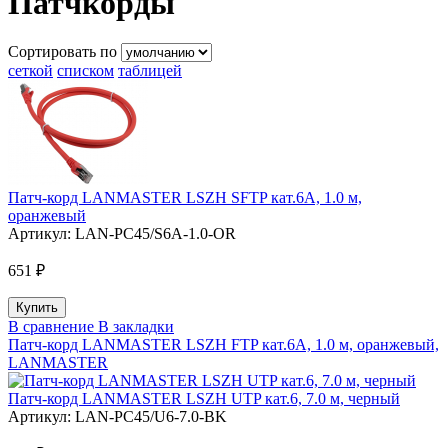
Патчкорды
Сортировать по
сеткой
списком
таблицей
Патч-корд LANMASTER LSZH SFTP кат.6A, 1.0 м,
оранжевый
Артикул:
LAN-PC45/S6A-1.0-OR
651 ₽
В сравнение
В закладки
Патч-корд LANMASTER LSZH FTP кат.6A, 1.0 м, оранжевый,
LANMASTER
Патч-корд LANMASTER LSZH UTP кат.6, 7.0 м, черный
Артикул:
LAN-PC45/U6-7.0-BK