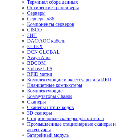
Терминал сбора данных
Оптические трансиверы
Серверы
Серверы x86
Компоненты серверов
CISCO
ЗИП
DAC\AOC кабели
ELTEX
DCN GLOBAL
Avaya Aura
BDCOM
3 phase UPS
RFID метки
Комплектующие и аксессуары для ИБП
Планшетные компьютеры
Комплектующие
Коммутаторы Chassis
Сканеры
Сканеры штрих кодов
3D сканеры
Стационарные сканеры для ритейла
Промышленные стационарные сканеры и
аксессуары
Батарейный модуль