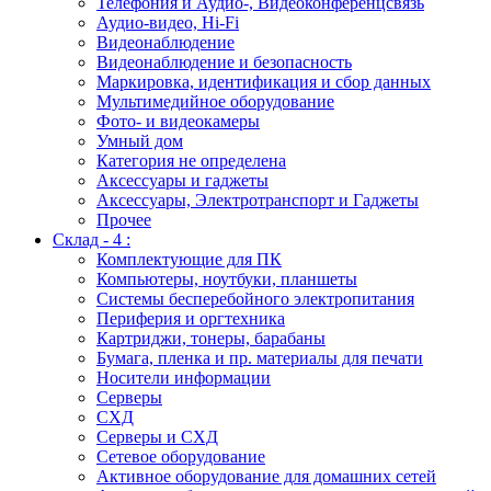
Телефония и Аудио-, Видеоконференцсвязь
Аудио-видео, Hi-Fi
Видеонаблюдение
Видеонаблюдение и безопасность
Маркировка, идентификация и сбор данных
Мультимедийное оборудование
Фото- и видеокамеры
Умный дом
Категория не определена
Аксессуары и гаджеты
Аксессуары, Электротранспорт и Гаджеты
Прочее
Склад - 4 :
Комплектующие для ПК
Компьютеры, ноутбуки, планшеты
Системы бесперебойного электропитания
Периферия и оргтехника
Картриджи, тонеры, барабаны
Бумага, пленка и пр. материалы для печати
Носители информации
Серверы
СХД
Серверы и СХД
Сетевое оборудование
Активное оборудование для домашних сетей