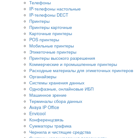
Телефоны
IP-телефоны настольные
IP-телефоны DECT
Принтеры
Принтеры карточные
Карточные принтеры
POS принтеры
Мобильные принтеры
Этикеточные принтеры
Принтеры высокого разрешения
Коммерческие и промышленные принтеры
Расходные материалы для этикеточных принтеров
Органайзеры
Системы хранения данных
Однофазные, онлайновые ИБП
Машинное зрение
Терминалы сбора данных
Avaya IP Office
Envicool
Конференцсвязь
Сумматоры трафика
Чернила и чистящие средства
Системы коронирования поверхности