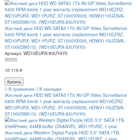
Жесткий диск HDD WD SATA3 1Tb AV-GP Video Surveillance
5400 RPM 64mb 1 year warranty (replacement WD10EZRZ,
WD10PURX, WD11PURZ, ST1000VX005, HDWV110UZSVA,
ST1000DM010), (WD10EURX-83UY4Y0)
Артикул:
WD10EURX-83UY4Y0
10 119 ₽
В сравнение
В закладки
Жесткий диск HDD WD SATA3 1Tb AV-GP Video Surveillance
5400 RPM 64mb 1 year warranty (replacement WD10EZRZ,
WD10PURX, WD11PURZ, ST1000VX005, HDWV110UZSVA,
ST1000DM010), (WD10EURX-83UY4Y0)
Жесткий диск Western Digital Purple HDD 3.5" SATA 1TB,
IntelliPower, 64MB buffer (DV&NVR), WD11PURZ, 1 year