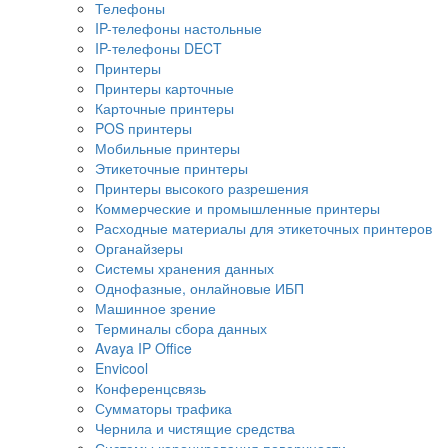
Телефоны
IP-телефоны настольные
IP-телефоны DECT
Принтеры
Принтеры карточные
Карточные принтеры
POS принтеры
Мобильные принтеры
Этикеточные принтеры
Принтеры высокого разрешения
Коммерческие и промышленные принтеры
Расходные материалы для этикеточных принтеров
Органайзеры
Системы хранения данных
Однофазные, онлайновые ИБП
Машинное зрение
Терминалы сбора данных
Avaya IP Office
Envicool
Конференцсвязь
Сумматоры трафика
Чернила и чистящие средства
Системы коронирования поверхности