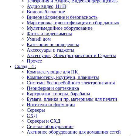
Телефония и Аудио-, Видеоконференцсвязь
Аудио-видео, Hi-Fi
Видеонаблюдение
Видеонаблюдение и безопасность
Маркировка, идентификация и сбор данных
Мультимедийное оборудование
Фото- и видеокамеры
Умный дом
Категория не определена
Аксессуары и гаджеты
Аксессуары, Электротранспорт и Гаджеты
Прочее
Склад - 4 :
Комплектующие для ПК
Компьютеры, ноутбуки, планшеты
Системы бесперебойного электропитания
Периферия и оргтехника
Картриджи, тонеры, барабаны
Бумага, пленка и пр. материалы для печати
Носители информации
Серверы
СХД
Серверы и СХД
Сетевое оборудование
Активное оборудование для домашних сетей