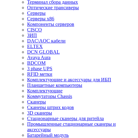
Терминал сбора данных
Оптические трансиверы
Серверы
Серверы x86
Компоненты серверов
CISCO
ЗИП
DAC\AOC кабели
ELTEX
DCN GLOBAL
Avaya Aura
BDCOM
3 phase UPS
RFID метки
Комплектующие и аксессуары для ИБП
Планшетные компьютеры
Комплектующие
Коммутаторы Chassis
Сканеры
Сканеры штрих кодов
3D сканеры
Стационарные сканеры для ритейла
Промышленные стационарные сканеры и
аксессуары
Батарейный модуль