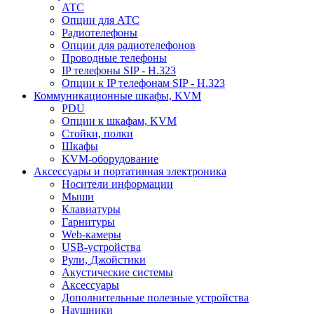
АТС
Опции для АТС
Радиотелефоны
Опции для радиотелефонов
Проводные телефоны
IP телефоны SIP - H.323
Опции к IP телефонам SIP - H.323
Коммуникационные шкафы, KVM
PDU
Опции к шкафам, KVM
Стойки, полки
Шкафы
KVM-оборудование
Аксессуары и портативная электроника
Носители информации
Мыши
Клавиатуры
Гарнитуры
Web-камеры
USB-устройства
Рули, Джойстики
Акустические системы
Аксессуары
Дополнительные полезные устройства
Наушники