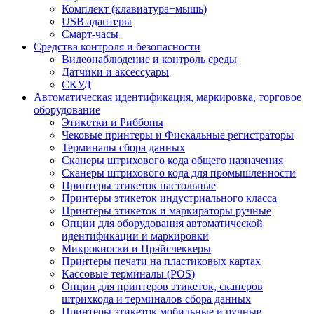
Комплект (клавиатура+мышь)
USB адаптеры
Смарт-часы
Средства контроля и безопасности
Видеонаблюдение и контроль среды
Датчики и аксессуары
СКУД
Автоматическая идентификация, маркировка, торговое
оборудование
Этикетки и Риббоны
Чековые принтеры и Фискальные регистраторы
Терминалы сбора данных
Сканеры штрихового кода общего назначения
Сканеры штрихового кода для промышленности
Принтеры этикеток настольные
Принтеры этикеток индустриального класса
Принтеры этикеток и маркираторы ручные
Опции для оборудования автоматической
идентификации и маркировки
Микрокиоски и Прайсчеккеры
Принтеры печати на пластиковых картах
Кассовые терминалы (POS)
Опции для принтеров этикеток, сканеров
штрихкода и терминалов сбора данных
Принтеры этикеток мобильные и ручные