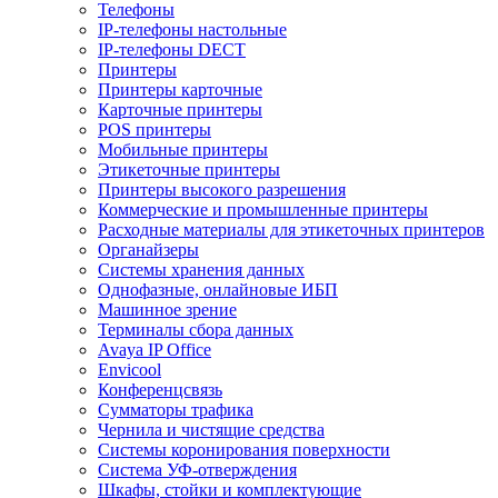
Телефоны
IP-телефоны настольные
IP-телефоны DECT
Принтеры
Принтеры карточные
Карточные принтеры
POS принтеры
Мобильные принтеры
Этикеточные принтеры
Принтеры высокого разрешения
Коммерческие и промышленные принтеры
Расходные материалы для этикеточных принтеров
Органайзеры
Системы хранения данных
Однофазные, онлайновые ИБП
Машинное зрение
Терминалы сбора данных
Avaya IP Office
Envicool
Конференцсвязь
Сумматоры трафика
Чернила и чистящие средства
Системы коронирования поверхности
Cистема УФ-отверждения
Шкафы, стойки и комплектующие