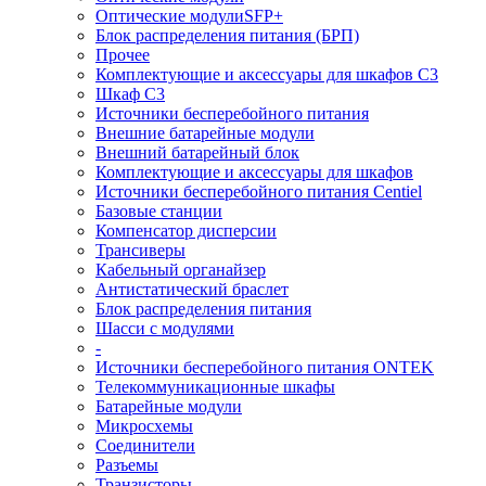
Оптические модулиSFP+
Блок распределения питания (БРП)
Прочее
Комплектующие и аксессуары для шкафов C3
Шкаф C3
Источники бесперебойного питания
Внешние батарейные модули
Внешний батарейный блок
Комплектующие и аксессуары для шкафов
Источники бесперебойного питания Centiel
Базовые станции
Компенсатор дисперсии
Трансиверы
Кабельный органайзер
Антистатический браслет
Блок распределения питания
Шасси с модулями
-
Источники бесперебойного питания ONTEK
Телекоммуникационные шкафы
Батарейные модули
Микросхемы
Соединители
Разъемы
Транзисторы