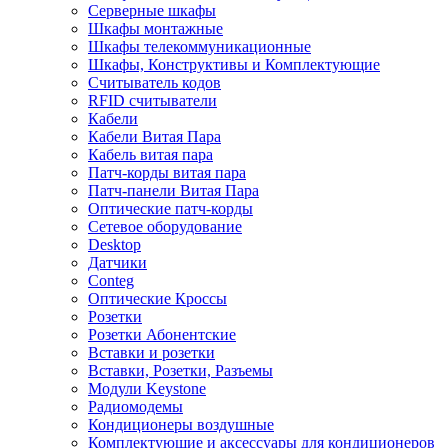
Серверные шкафы
Шкафы монтажные
Шкафы телекоммуникационные
Шкафы, Конструктивы и Комплектующие
Считыватель кодов
RFID считыватели
Кабели
Кабели Витая Пара
Кабель витая пара
Патч-корды витая пара
Патч-панели Витая Пара
Оптические патч-корды
Сетевое оборудование
Desktop
Датчики
Conteg
Оптические Кроссы
Розетки
Розетки Абонентские
Вставки и розетки
Вставки, Розетки, Разъемы
Модули Keystone
Радиомодемы
Кондиционеры воздушные
Комплектующие и аксессуары для кондиционеров