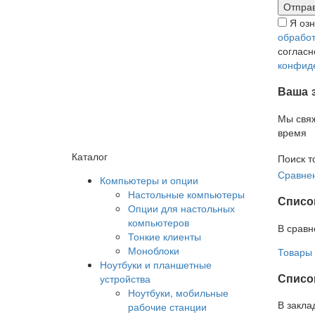
Я оз
обработ
соглас
конфид
Ваша 
Мы свя
время
Каталог
Поиск т
Сравнен
Компьютеры и опции
Настольные компьютеры
Списо
Опции для настольных
компьютеров
В сравн
Тонкие клиенты
Моноблоки
Товары 
Ноутбуки и планшетные
Список
устройства
Ноутбуки, мобильные
В закла
рабочие станции