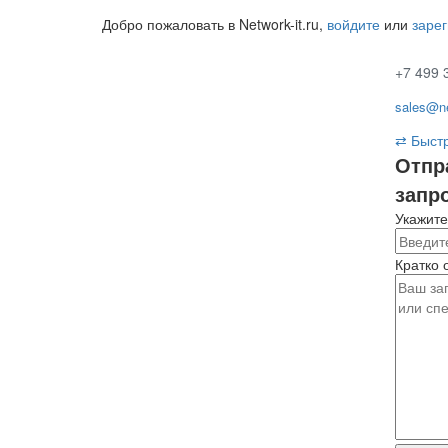
Добро пожаловать в Network-it.ru,
войдите
или
заре
+7 499 
sales@ne
⇄
Быстр
Отпр
запр
Укажите
Кратко 