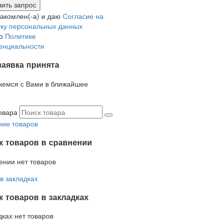
накомлен(-а) и даю
Согласие на
ку персональных данных
но
Политике
енциальности
заявка принята
жемся с Вами в ближайшее
овара
ие товаров
к товаров в сравнении
ении нет товаров
в закладках
 товаров в закладках
дках нет товаров