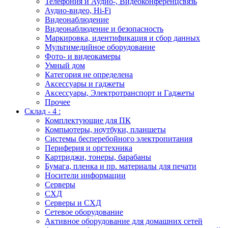
Телефония и Аудио-, Видеоконференцсвязь
Аудио-видео, Hi-Fi
Видеонаблюдение
Видеонаблюдение и безопасность
Маркировка, идентификация и сбор данных
Мультимедийное оборудование
Фото- и видеокамеры
Умный дом
Категория не определена
Аксессуары и гаджеты
Аксессуары, Электротранспорт и Гаджеты
Прочее
Склад - 4 :
Комплектующие для ПК
Компьютеры, ноутбуки, планшеты
Системы бесперебойного электропитания
Периферия и оргтехника
Картриджи, тонеры, барабаны
Бумага, пленка и пр. материалы для печати
Носители информации
Серверы
СХД
Серверы и СХД
Сетевое оборудование
Активное оборудование для домашних сетей