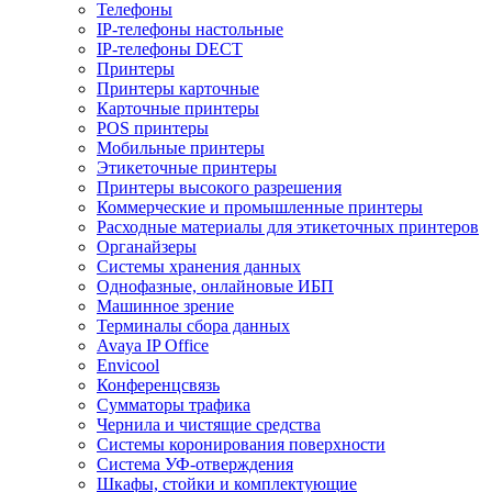
Телефоны
IP-телефоны настольные
IP-телефоны DECT
Принтеры
Принтеры карточные
Карточные принтеры
POS принтеры
Мобильные принтеры
Этикеточные принтеры
Принтеры высокого разрешения
Коммерческие и промышленные принтеры
Расходные материалы для этикеточных принтеров
Органайзеры
Системы хранения данных
Однофазные, онлайновые ИБП
Машинное зрение
Терминалы сбора данных
Avaya IP Office
Envicool
Конференцсвязь
Сумматоры трафика
Чернила и чистящие средства
Системы коронирования поверхности
Cистема УФ-отверждения
Шкафы, стойки и комплектующие