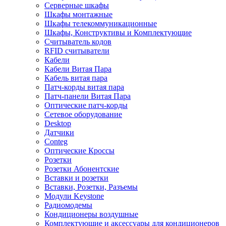
Серверные шкафы
Шкафы монтажные
Шкафы телекоммуникационные
Шкафы, Конструктивы и Комплектующие
Считыватель кодов
RFID считыватели
Кабели
Кабели Витая Пара
Кабель витая пара
Патч-корды витая пара
Патч-панели Витая Пара
Оптические патч-корды
Сетевое оборудование
Desktop
Датчики
Conteg
Оптические Кроссы
Розетки
Розетки Абонентские
Вставки и розетки
Вставки, Розетки, Разъемы
Модули Keystone
Радиомодемы
Кондиционеры воздушные
Комплектующие и аксессуары для кондиционеров