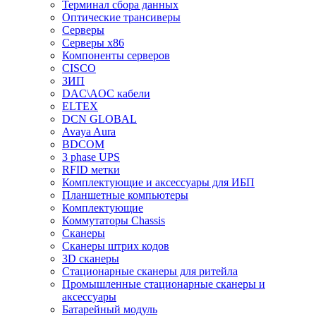
Терминал сбора данных
Оптические трансиверы
Серверы
Серверы x86
Компоненты серверов
CISCO
ЗИП
DAC\AOC кабели
ELTEX
DCN GLOBAL
Avaya Aura
BDCOM
3 phase UPS
RFID метки
Комплектующие и аксессуары для ИБП
Планшетные компьютеры
Комплектующие
Коммутаторы Chassis
Сканеры
Сканеры штрих кодов
3D сканеры
Стационарные сканеры для ритейла
Промышленные стационарные сканеры и
аксессуары
Батарейный модуль