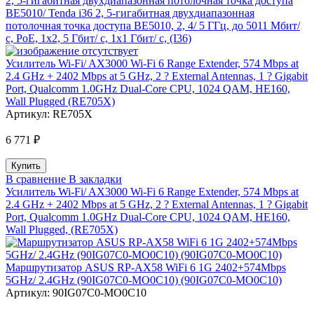
2, 5-гигабитная двухдиапазонная потолочная точка доступа
BE5010/ Tenda i36 2, 5-гигабитная двухдиапазонная
потолочная точка доступа BE5010, 2, 4/ 5 ГГц, до 5011 Мбит/
с, PoE, 1x2, 5 Гбит/ с, 1x1 Гбит/ с, (I36)
Усилитель Wi-Fi/ AX3000 Wi-Fi 6 Range Extender, 574 Mbps at
2.4 GHz + 2402 Mbps at 5 GHz, 2 ? External Antennas, 1 ? Gigabit
Port, Qualcomm 1.0GHz Dual-Core CPU, 1024 QAM, HE160,
Wall Plugged (RE705X)
Артикул:
RE705X
6 771 ₽
В сравнение
В закладки
Усилитель Wi-Fi/ AX3000 Wi-Fi 6 Range Extender, 574 Mbps at
2.4 GHz + 2402 Mbps at 5 GHz, 2 ? External Antennas, 1 ? Gigabit
Port, Qualcomm 1.0GHz Dual-Core CPU, 1024 QAM, HE160,
Wall Plugged, (RE705X)
Маршрутизатор ASUS RP-AX58 WiFi 6 1G 2402+574Mbps
5GHz/ 2.4GHz (90IG07C0-MO0C10) (90IG07C0-MO0C10)
Артикул:
90IG07C0-MO0C10