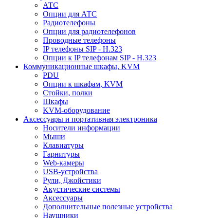
АТС
Опции для АТС
Радиотелефоны
Опции для радиотелефонов
Проводные телефоны
IP телефоны SIP - H.323
Опции к IP телефонам SIP - H.323
Коммуникационные шкафы, KVM
PDU
Опции к шкафам, KVM
Стойки, полки
Шкафы
KVM-оборудование
Аксессуары и портативная электроника
Носители информации
Мыши
Клавиатуры
Гарнитуры
Web-камеры
USB-устройства
Рули, Джойстики
Акустические системы
Аксессуары
Дополнительные полезные устройства
Наушники