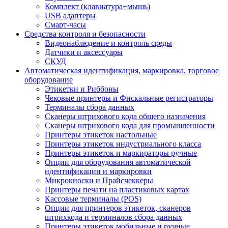
Комплект (клавиатура+мышь)
USB адаптеры
Смарт-часы
Средства контроля и безопасности
Видеонаблюдение и контроль среды
Датчики и аксессуары
СКУД
Автоматическая идентификация, маркировка, торговое
оборудование
Этикетки и Риббоны
Чековые принтеры и Фискальные регистраторы
Терминалы сбора данных
Сканеры штрихового кода общего назначения
Сканеры штрихового кода для промышленности
Принтеры этикеток настольные
Принтеры этикеток индустриального класса
Принтеры этикеток и маркираторы ручные
Опции для оборудования автоматической
идентификации и маркировки
Микрокиоски и Прайсчеккеры
Принтеры печати на пластиковых картах
Кассовые терминалы (POS)
Опции для принтеров этикеток, сканеров
штрихкода и терминалов сбора данных
Принтеры этикеток мобильные и ручные