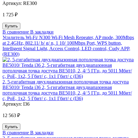
Артикул:
RE300
1 725 ₽
В сравнение
В закладки
Усилитель Wi-Fi/ N300 Wi-Fi Mesh Repeater, AP mode, 300Mbps
at 2.4GHz, 802.11/ b/ g/ n, 1 10/ 100Mbps Port, WPS button,
Intelligent Signal Light, Access Control, LED control, Cudy APP,
(RE300)
2, 5-гигабитная двухдиапазонная потолочная точка доступа
BE5010/ Tenda i36 2, 5-гигабитная двухдиапазонная
потолочная точка доступа BE5010, 2, 4/ 5 ГГц, до 5011 Мбит/
с, PoE, 1x2, 5 Гбит/ с, 1x1 Гбит/ с (I36)
Артикул:
I36
12 563 ₽
В сравнение
В закладки