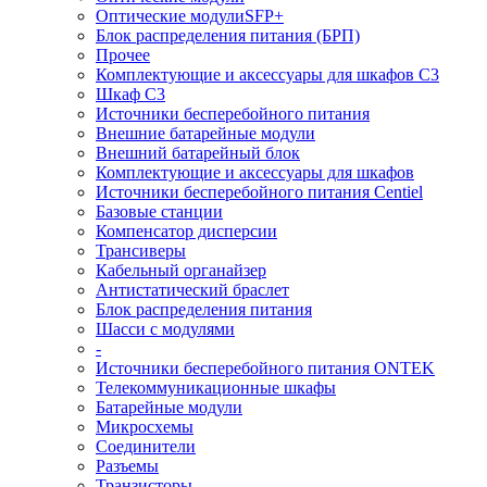
Оптические модулиSFP+
Блок распределения питания (БРП)
Прочее
Комплектующие и аксессуары для шкафов C3
Шкаф C3
Источники бесперебойного питания
Внешние батарейные модули
Внешний батарейный блок
Комплектующие и аксессуары для шкафов
Источники бесперебойного питания Centiel
Базовые станции
Компенсатор дисперсии
Трансиверы
Кабельный органайзер
Антистатический браслет
Блок распределения питания
Шасси с модулями
-
Источники бесперебойного питания ONTEK
Телекоммуникационные шкафы
Батарейные модули
Микросхемы
Соединители
Разъемы
Транзисторы