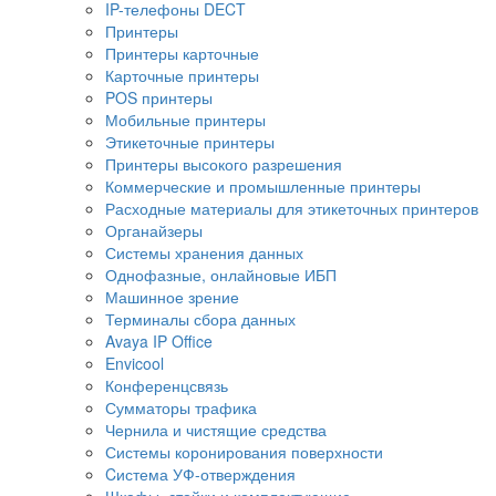
IP-телефоны DECT
Принтеры
Принтеры карточные
Карточные принтеры
POS принтеры
Мобильные принтеры
Этикеточные принтеры
Принтеры высокого разрешения
Коммерческие и промышленные принтеры
Расходные материалы для этикеточных принтеров
Органайзеры
Системы хранения данных
Однофазные, онлайновые ИБП
Машинное зрение
Терминалы сбора данных
Avaya IP Office
Envicool
Конференцсвязь
Сумматоры трафика
Чернила и чистящие средства
Системы коронирования поверхности
Cистема УФ-отверждения
Шкафы, стойки и комплектующие