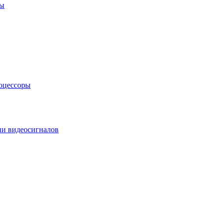
ры
оцессоры
ии видеосигналов