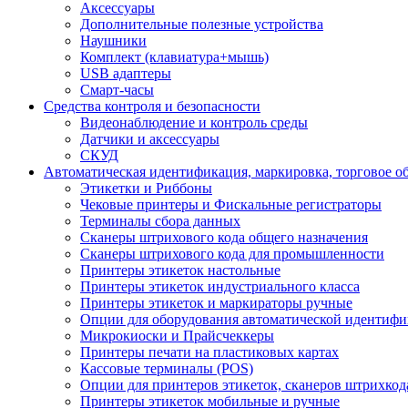
Аксессуары
Дополнительные полезные устройства
Наушники
Комплект (клавиатура+мышь)
USB адаптеры
Смарт-часы
Средства контроля и безопасности
Видеонаблюдение и контроль среды
Датчики и аксессуары
СКУД
Автоматическая идентификация, маркировка, торговое о
Этикетки и Риббоны
Чековые принтеры и Фискальные регистраторы
Терминалы сбора данных
Сканеры штрихового кода общего назначения
Сканеры штрихового кода для промышленности
Принтеры этикеток настольные
Принтеры этикеток индустриального класса
Принтеры этикеток и маркираторы ручные
Опции для оборудования автоматической идентиф
Микрокиоски и Прайсчеккеры
Принтеры печати на пластиковых картах
Кассовые терминалы (POS)
Опции для принтеров этикеток, сканеров штрихкод
Принтеры этикеток мобильные и ручные