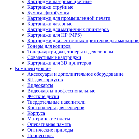
Картриджи лазерные цветные
Картриджи струйные
Бумага, фотобумага
Картриджи для промышленной печати
Картриджи лазерные
Картриджи для матричных принтеров
Картриджи для HP (MPS)
Картриджи для ленточных принтеров для маркиров
Тонеры для копиров
Тонер-картриджи, тонеры и девелоперы
Совместимые картриджи
Картриджи для 3D принтеров
Комплектующие
Аксессуары и дополнительное оборудование
БП для корпусов
Видеокарты
Видеокарты профессиональные
Жесткие диски
Твердотельные накопители
Контроллеры для серверов
Корпуса
Материнские платы
Оперативная память
Оптические приводы
Процессоры