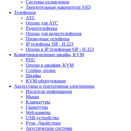
Системы охлаждения
Твердотельные накопители SSD
Телефония
АТС
Опции для АТС
Радиотелефоны
Опции для радиотелефонов
Проводные телефоны
IP телефоны SIP - H.323
Опции к IP телефонам SIP - H.323
Коммуникационные шкафы, KVM
PDU
Опции к шкафам, KVM
Стойки, полки
Шкафы
KVM-оборудование
Аксессуары и портативная электроника
Носители информации
Мыши
Клавиатуры
Гарнитуры
Web-камеры
USB-устройства
Рули, Джойстики
Акустические системы