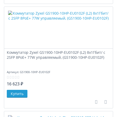
Коммутатор Zyxel GS1900-10HP-EU0102F (L2) 8x1Гбит/ с
2SFP 8PoE+ 77W управляемый, (GS1900-10HP-EU0102F)
Артикул:
GS1900-10HP-EU0102F
16 623 ₽
В сравне
В за