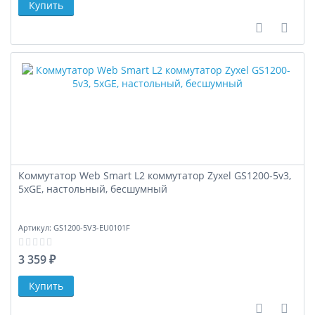
В сравне
В за
Коммутатор Web Smart L2 коммутатор Zyxel GS1200-5v3,
5xGE, настольный, бесшумный
Артикул:
GS1200-5V3-EU0101F
3 359 ₽
В сравне
В за