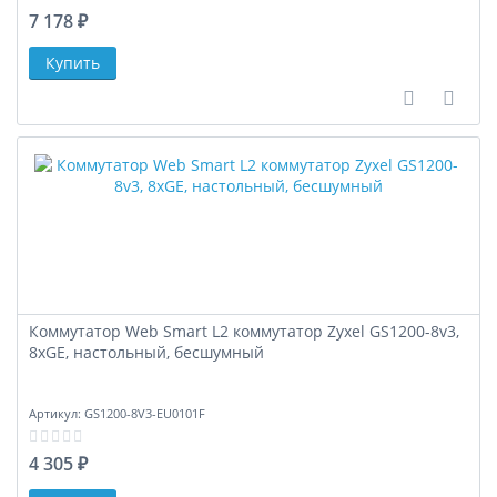
7 178 ₽
В сравне
В за
Коммутатор Web Smart L2 коммутатор Zyxel GS1200-8v3,
8xGE, настольный, бесшумный
Артикул:
GS1200-8V3-EU0101F
4 305 ₽