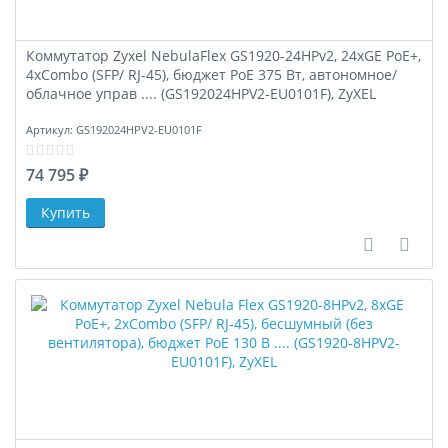
Коммутатор Zyxel NebulaFlex GS1920-24HPv2, 24xGE PoE+,
4xCombo (SFP/ RJ-45), бюджет PoE 375 Вт, автономное/
облачное управ .... (GS192024HPV2-EU0101F), ZyXEL
Артикул:
GS192024HPV2-EU0101F
74 795 ₽
В сравне
В за