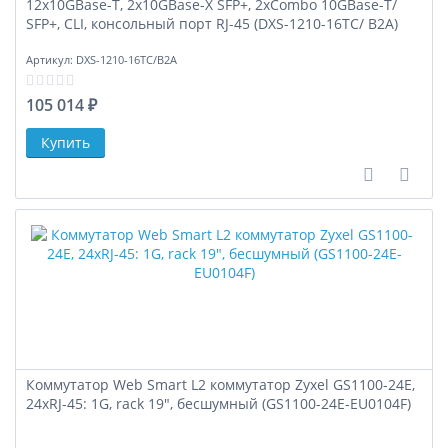
12x10GBase-T, 2x10GBase-X SFP+, 2xCombo 10GBase-T/
SFP+, CLI, консольный порт RJ-45 (DXS-1210-16TC/ B2A)
Артикул:
DXS-1210-16TC/B2A
105 014 ₽
В сравне
В за
Коммутатор Web Smart L2 коммутатор Zyxel GS1100-24E,
24xRJ-45: 1G, rack 19", бесшумный (GS1100-24E-EU0104F)