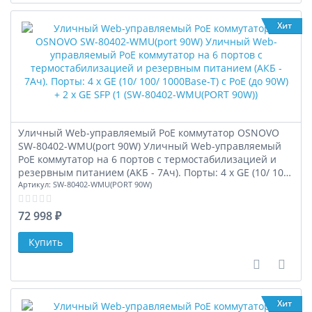
Хит
Уличный Web-управляемый PoE коммутатор OSNOVO
SW-80402-WMU(port 90W) Уличный Web-управляемый
PoE коммутатор на 6 портов с термостабилизацией и
резервным питанием (АКБ - 7Ач). Порты: 4 x GE (10/ 100/
1000Base-T) с PoE (до 90W) + 2 x GE SFP (1 (SW-80402-
Артикул:
SW-80402-WMU(PORT 90W)
WMU(PORT 90W))
72 998 ₽
В сравне
В за
Хит