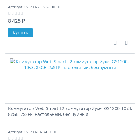
Артикул:
GS1200-5HPV3-EU0101F
8 425 ₽
В сравне
В за
Коммутатор Web Smart L2 коммутатор Zyxel GS1200-10v3,
8xGE, 2xSFP, настольный, бесшумный
Артикул:
GS1200-10V3-EU0101F