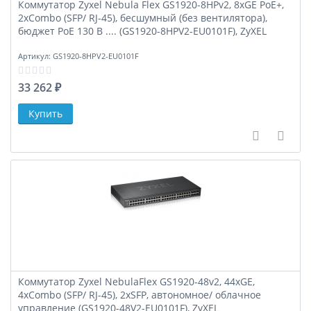
Коммутатор Zyxel Nebula Flex GS1920-8HPv2, 8xGE PoE+,
2xCombo (SFP/ RJ-45), бесшумный (без вентилятора),
бюджет PoE 130 В .... (GS1920-8HPV2-EU0101F), ZyXEL
Артикул:
GS1920-8HPV2-EU0101F
33 262 ₽
В сравне
В за
Коммутатор Zyxel NebulaFlex GS1920-48v2, 44xGE,
4xCombo (SFP/ RJ-45), 2xSFP, автономное/ облачное
управление (GS1920-48V2-EU0101F), ZyXEL