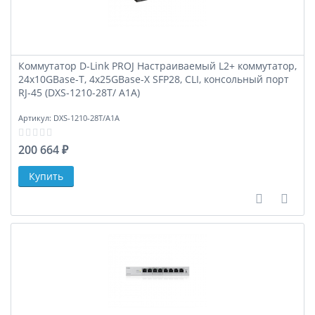
Коммутатор D-Link PROJ Настраиваемый L2+ коммутатор,
24x10GBase-T, 4x25GBase-X SFP28, CLI, консольный порт
RJ-45 (DXS-1210-28T/ A1A)
Артикул:
DXS-1210-28T/A1A
200 664 ₽
В сравне
В за