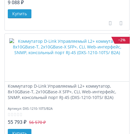
9 088 ₽
В сравне
В за
−2%
Коммутатор D-Link Управляемый L2+ коммутатор,
8x10GBase-T, 2x10GBase-X SFP+, CLI, Web-интерфейс,
SNMP, консольный порт RJ-45 (DXS-1210-10TS/ B2A)
Артикул:
DXS-1210-10TS/B2A
55 793 ₽
56 570 ₽