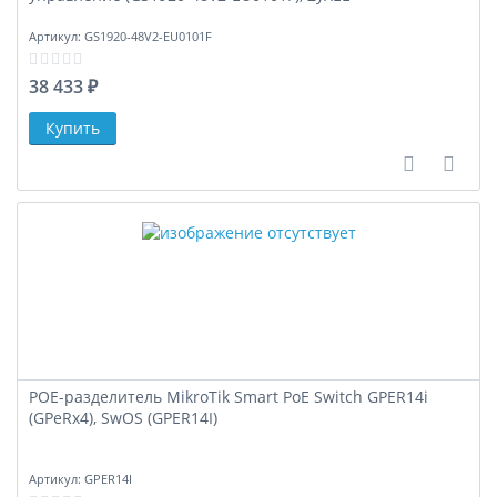
Артикул:
GS1920-48V2-EU0101F
38 433 ₽
В сравне
В за
POE-разделитель MikroTik Smart PoE Switch GPER14i
(GPeRx4), SwOS (GPER14I)
Артикул:
GPER14I