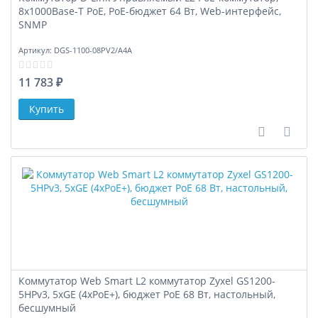
8х1000Base-T PoE, PoE-бюджет 64 Вт, Web-интерфейс,
SNMP
Артикул:
DGS-1100-08PV2/A4A
11 783 ₽
В сравне
В за
Коммутатор Web Smart L2 коммутатор Zyxel GS1200-
5HPv3, 5xGE (4xPoE+), бюджет PoE 68 Вт, настольный,
бесшумный