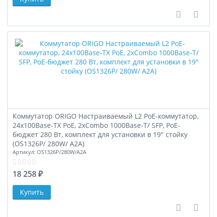
В сравне
В за
Коммутатор ORIGO Настраиваемый L2 PoE-коммутатор,
24x100Base-TX PoE, 2xCombo 1000Base-T/ SFP, PoE-
бюджет 280 Вт, комплект для установки в 19" стойку
(OS1326P/ 280W/ A2A)
Артикул:
OS1326P/280W/A2A
18 258 ₽
В сравне
В за