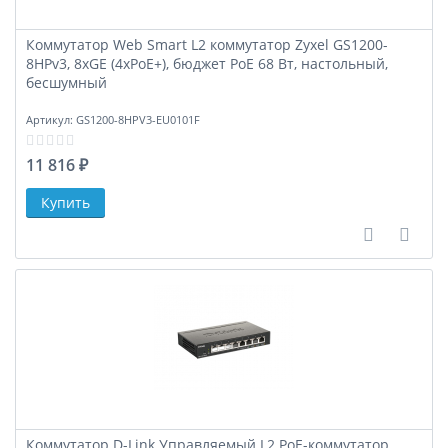
Коммутатор Web Smart L2 коммутатор Zyxel GS1200-
8HPv3, 8xGE (4xPoE+), бюджет PoE 68 Вт, настольный,
бесшумный
Артикул:
GS1200-8HPV3-EU0101F
11 816 ₽
В сравне
В за
Коммутатор D-Link Управляемый L2 PoE-коммутатор,