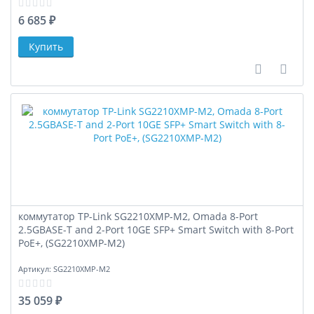
6 685 ₽
В сравне
В за
коммутатор TP-Link SG2210XMP-M2, Omada 8-Port
2.5GBASE-T and 2-Port 10GE SFP+ Smart Switch with 8-Port
PoE+, (SG2210XMP-M2)
Артикул:
SG2210XMP-M2
35 059 ₽