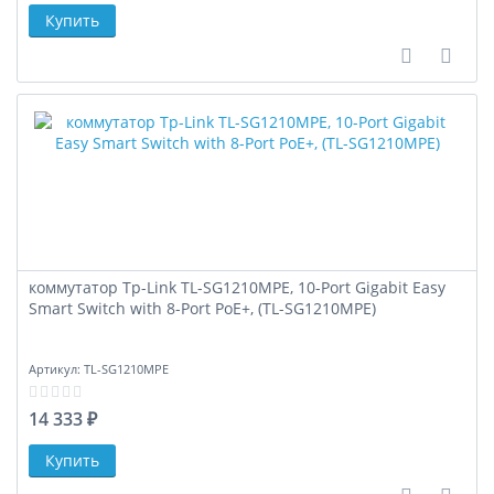
В сравне
В за
коммутатор Tp-Link TL-SG1210MPE, 10-Port Gigabit Easy
Smart Switch with 8-Port PoE+, (TL-SG1210MPE)
Артикул:
TL-SG1210MPE
14 333 ₽