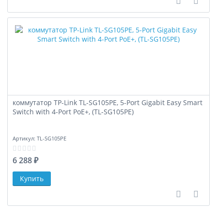
В сравне
В за
коммутатор TP-Link TL-SG105PE, 5-Port Gigabit Easy Smart
Switch with 4-Port PoE+, (TL-SG105PE)
Артикул:
TL-SG105PE
6 288 ₽
В сравне
В за