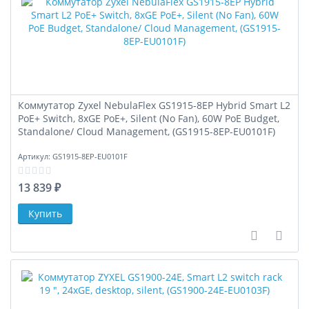
Коммутатор Zyxel NebulaFlex GS1915-8EP Hybrid Smart L2
PoE+ Switch, 8xGE PoE+, Silent (No Fan), 60W PoE Budget,
Standalone/ Cloud Management, (GS1915-8EP-EU0101F)
Артикул:
GS1915-8EP-EU0101F
13 839 ₽
В сравне
В за