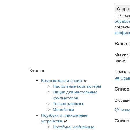
Я оз
обработ
соглас
конфид
Ваша 
Мы свя
время
Каталог
Поиск т
Срав
Компьютеры и опции
Настольные компьютеры
Списо
Опции для настольных
компьютеров
В сравн
Тонкие клиенты
Моноблоки
Това
Ноутбуки и планшетные
Список
устройства
Ноутбуки, мобильные