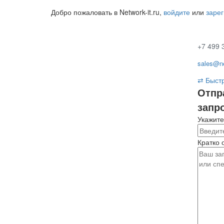
Добро пожаловать в Network-it.ru,
войдите
или
заре
+7 499 
sales@ne
⇄
Быстр
Отпр
запр
Укажите
Кратко 