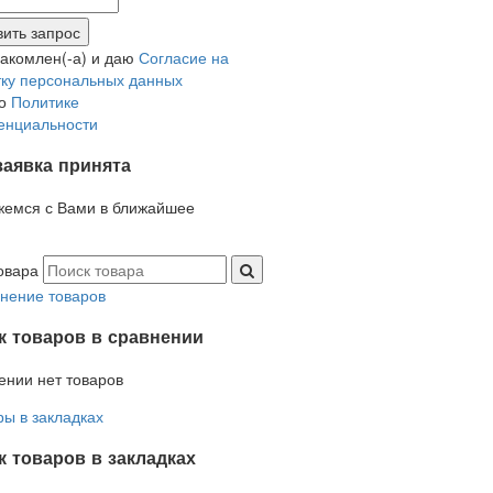
накомлен(-а) и даю
Согласие на
ку персональных данных
но
Политике
енциальности
заявка принята
жемся с Вами в ближайшее
овара
нение товаров
к товаров в сравнении
ении нет товаров
ры в закладках
 товаров в закладках