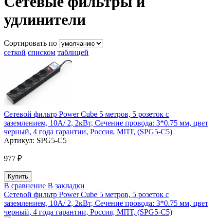
Сетевые фильтры и
удлинители
Сортировать по
сеткой
списком
таблицей
Сетевой фильтр Power Cube 5 метров, 5 розеток с
заземлением, 10А/ 2, 2кВт, Сечение провода: 3*0.75 мм, цвет
черный, 4 года гарантии, Россия, МПТ, (SPG5-C5)
Артикул:
SPG5-C5
977 ₽
В сравнение
В закладки
Сетевой фильтр Power Cube 5 метров, 5 розеток с
заземлением, 10А/ 2, 2кВт, Сечение провода: 3*0.75 мм, цвет
черный, 4 года гарантии, Россия, МПТ, (SPG5-C5)