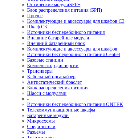
Оптические модулиSFP+
Блок распределения питания (БРП)
Прочее
Комплектующие и аксессуары для шкафов C3
Шкаф C3
Источники бесперебойного питания
Внешние батарейные модули
Внешний батарейный блок
Комплектующие и аксессуары для шкафов
Источники бесперебойного питания Centiel
Базовые станции
Компенсатор дисперсии
Трансиверы
Кабельный органайзер
Антистатический браслет
Блок распределения питания
Шасси с модулями
-
Источники бесперебойного питания ONTEK
Телекоммуникационные шкафы
Батарейные модули
Микросхемы
Соединители
Разъемы
Транзисторы