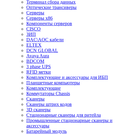
Терминал сбора данных
Оптические трансиверы
Серверы
Серверы x86
Компоненты серверов
CISCO
ЗИП
DAC\AOC кабели
ELTEX
DCN GLOBAL
Avaya Aura
BDCOM
3 phase UPS
RFID метки
Комплектующие и аксессуары для ИБП
Планшетные компьютеры
Комплектующие
Коммутаторы Chassis
Сканеры
Сканеры штрих кодов
3D сканеры
Стационарные сканеры для ритейла
Промышленные стационарные сканеры и
аксессуары
Батарейный модуль