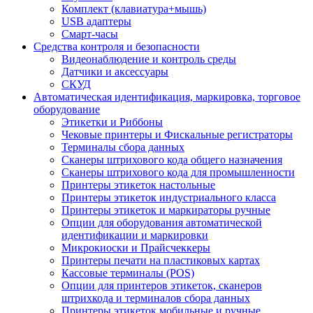
Комплект (клавиатура+мышь)
USB адаптеры
Смарт-часы
Средства контроля и безопасности
Видеонаблюдение и контроль среды
Датчики и аксессуары
СКУД
Автоматическая идентификация, маркировка, торговое
оборудование
Этикетки и Риббоны
Чековые принтеры и Фискальные регистраторы
Терминалы сбора данных
Сканеры штрихового кода общего назначения
Сканеры штрихового кода для промышленности
Принтеры этикеток настольные
Принтеры этикеток индустриального класса
Принтеры этикеток и маркираторы ручные
Опции для оборудования автоматической
идентификации и маркировки
Микрокиоски и Прайсчеккеры
Принтеры печати на пластиковых картах
Кассовые терминалы (POS)
Опции для принтеров этикеток, сканеров
штрихкода и терминалов сбора данных
Принтеры этикеток мобильные и ручные