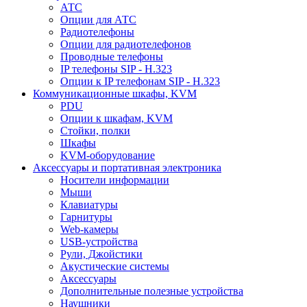
АТС
Опции для АТС
Радиотелефоны
Опции для радиотелефонов
Проводные телефоны
IP телефоны SIP - H.323
Опции к IP телефонам SIP - H.323
Коммуникационные шкафы, KVM
PDU
Опции к шкафам, KVM
Стойки, полки
Шкафы
KVM-оборудование
Аксессуары и портативная электроника
Носители информации
Мыши
Клавиатуры
Гарнитуры
Web-камеры
USB-устройства
Рули, Джойстики
Акустические системы
Аксессуары
Дополнительные полезные устройства
Наушники