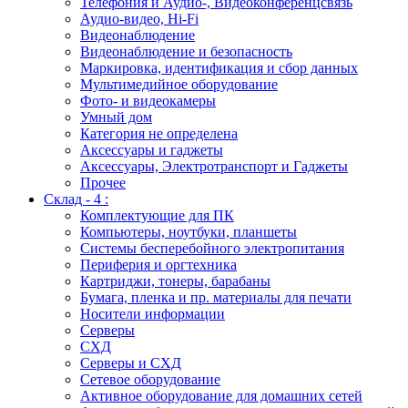
Телефония и Аудио-, Видеоконференцсвязь
Аудио-видео, Hi-Fi
Видеонаблюдение
Видеонаблюдение и безопасность
Маркировка, идентификация и сбор данных
Мультимедийное оборудование
Фото- и видеокамеры
Умный дом
Категория не определена
Аксессуары и гаджеты
Аксессуары, Электротранспорт и Гаджеты
Прочее
Склад - 4 :
Комплектующие для ПК
Компьютеры, ноутбуки, планшеты
Системы бесперебойного электропитания
Периферия и оргтехника
Картриджи, тонеры, барабаны
Бумага, пленка и пр. материалы для печати
Носители информации
Серверы
СХД
Серверы и СХД
Сетевое оборудование
Активное оборудование для домашних сетей