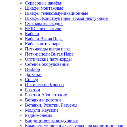
Серверные шкафы
Шкафы монтажные
Шкафы телекоммуникационные
Шкафы, Конструктивы и Комплектующие
Считыватель кодов
RFID считыватели
Кабели
Кабели Витая Пара
Кабель витая пара
Патч-корды витая пара
Патч-панели Витая Пара
Оптические патч-корды
Сетевое оборудование
Desktop
Датчики
Conteg
Оптические Кроссы
Розетки
Розетки Абонентские
Вставки и розетки
Вставки, Розетки, Разъемы
Модули Keystone
Радиомодемы
Кондиционеры воздушные
Комплектующие и аксессуары для кондиционеров