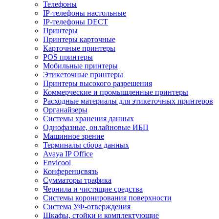
Телефоны
IP-телефоны настольные
IP-телефоны DECT
Принтеры
Принтеры карточные
Карточные принтеры
POS принтеры
Мобильные принтеры
Этикеточные принтеры
Принтеры высокого разрешения
Коммерческие и промышленные принтеры
Расходные материалы для этикеточных принтеров
Органайзеры
Системы хранения данных
Однофазные, онлайновые ИБП
Машинное зрение
Терминалы сбора данных
Avaya IP Office
Envicool
Конференцсвязь
Сумматоры трафика
Чернила и чистящие средства
Системы коронирования поверхности
Cистема УФ-отверждения
Шкафы, стойки и комплектующие