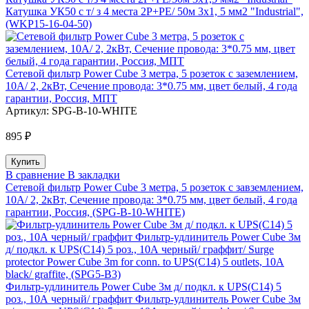
Катушка УК50 с т/ з 4 места 2Р+PЕ/ 50м 3х1, 5 мм2 "Industrial",
(WKP15-16-04-50)
Сетевой фильтр Power Cube 3 метра, 5 розеток с заземлением,
10А/ 2, 2кВт, Сечение провода: 3*0.75 мм, цвет белый, 4 года
гарантии, Россия, МПТ
Артикул:
SPG-B-10-WHITE
895 ₽
В сравнение
В закладки
Сетевой фильтр Power Cube 3 метра, 5 розеток с завземлением,
10А/ 2, 2кВт, Сечение провода: 3*0.75 мм, цвет белый, 4 года
гарантии, Россия, (SPG-B-10-WHITE)
Фильтр-удлинитель Power Cube 3м д/ подкл. к UPS(C14) 5
роз., 10А черный/ граффит Фильтр-удлинитель Power Cube 3м