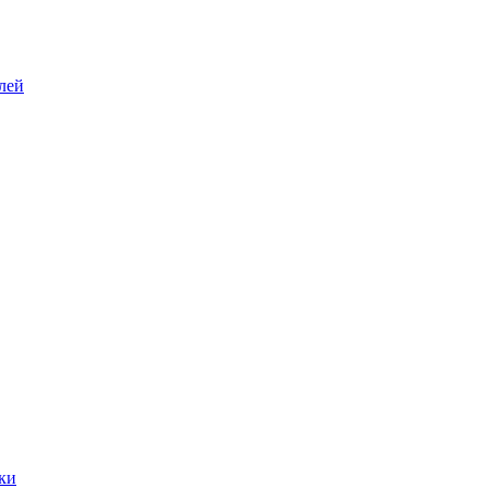
лей
ки