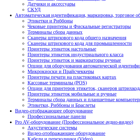
Датчики и аксессуары
СКУД
Автоматическая идентификация, маркировка, торговое о
Этикетки и Риббоны
Чековые принтеры и Фискальные регистраторы
Терминалы сбора данных
Сканеры штрихового кода общего назначения
Сканеры штрихового кода для промышленности
Принтеры этикеток настольные
Принтеры этикеток индустриального класса
Принтеры этикеток и маркираторы ручные
Опции для оборудования автоматической идентиф
Микрокиоски и Прайсчеккеры
Принтеры печати на пластиковых картах
Кассовые терминалы (POS)
Опции для принтеров этикеток, сканеров штрихкод
Принтеры этикеток мобильные и ручные
Терминалы сбора данных и планшетные компьюте
Этикетки, Риббоны и Браслеты
Видео-отображающее оборудование
Профессиональные панели
Pro AV-оборудование (Профессиональное аудио-видео)
Акустические системы
Видео-отображающее оборудование
Кабели и переходники (Video)