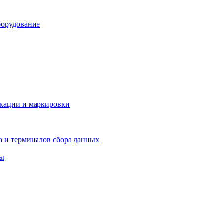
борудование
икации и маркировки
а и терминалов сбора данных
ры