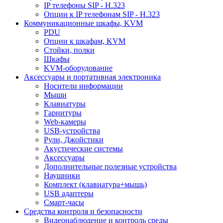
IP телефоны SIP - H.323
Опции к IP телефонам SIP - H.323
Коммуникационные шкафы, KVM
PDU
Опции к шкафам, KVM
Стойки, полки
Шкафы
KVM-оборудование
Аксессуары и портативная электроника
Носители информации
Мыши
Клавиатуры
Гарнитуры
Web-камеры
USB-устройства
Рули, Джойстики
Акустические системы
Аксессуары
Дополнительные полезные устройства
Наушники
Комплект (клавиатура+мышь)
USB адаптеры
Смарт-часы
Средства контроля и безопасности
Видеонаблюдение и контроль среды