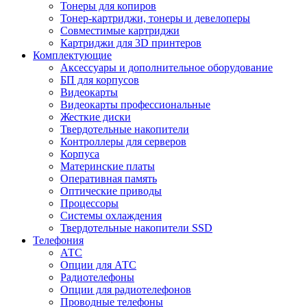
Тонеры для копиров
Тонер-картриджи, тонеры и девелоперы
Совместимые картриджи
Картриджи для 3D принтеров
Комплектующие
Аксессуары и дополнительное оборудование
БП для корпусов
Видеокарты
Видеокарты профессиональные
Жесткие диски
Твердотельные накопители
Контроллеры для серверов
Корпуса
Материнские платы
Оперативная память
Оптические приводы
Процессоры
Системы охлаждения
Твердотельные накопители SSD
Телефония
АТС
Опции для АТС
Радиотелефоны
Опции для радиотелефонов
Проводные телефоны