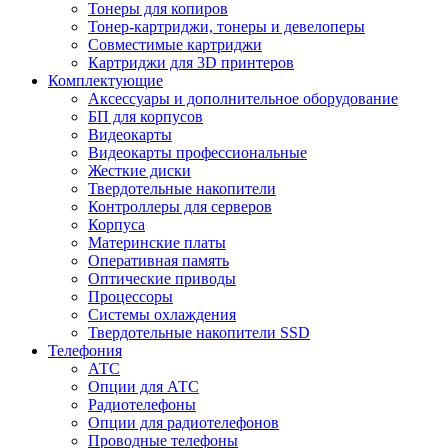
Тонеры для копиров
Тонер-картриджи, тонеры и девелоперы
Совместимые картриджи
Картриджи для 3D принтеров
Комплектующие
Аксессуары и дополнительное оборудование
БП для корпусов
Видеокарты
Видеокарты профессиональные
Жесткие диски
Твердотельные накопители
Контроллеры для серверов
Корпуса
Материнские платы
Оперативная память
Оптические приводы
Процессоры
Системы охлаждения
Твердотельные накопители SSD
Телефония
АТС
Опции для АТС
Радиотелефоны
Опции для радиотелефонов
Проводные телефоны