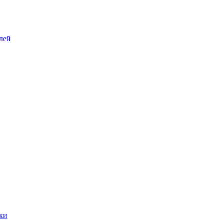
лей
ки