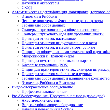
Датчики и аксессуары
СКУД
Автоматическая идентификация, маркировка, торговое о
Этикетки и Риббоны
Чековые принтеры и Фискальные регистраторы
Терминалы сбора данных
Сканеры штрихового кода общего назначения
Сканеры штрихового кода для промышленности
Принтеры этикеток настольные
Принтеры этикеток индустриального класса
Принтеры этикеток и маркираторы ручные
Опции для оборудования автоматической идентиф
Микрокиоски и Прайсчеккеры
Принтеры печати на пластиковых картах
Кассовые терминалы (POS)
Опции для принтеров этикеток, сканеров штрихкод
Принтеры этикеток мобильные и ручные
Терминалы сбора данных и планшетные компьюте
Этикетки, Риббоны и Браслеты
Видео-отображающее оборудование
Профессиональные панели
Pro AV-оборудование (Профессиональное аудио-видео)
Акустические системы
Видео-отображающее оборудование
Кабели и переходники (Video)