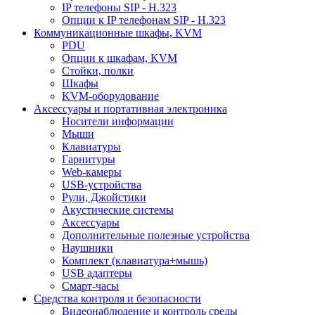
IP телефоны SIP - H.323
Опции к IP телефонам SIP - H.323
Коммуникационные шкафы, KVM
PDU
Опции к шкафам, KVM
Стойки, полки
Шкафы
KVM-оборудование
Аксессуары и портативная электроника
Носители информации
Мыши
Клавиатуры
Гарнитуры
Web-камеры
USB-устройства
Рули, Джойстики
Акустические системы
Аксессуары
Дополнительные полезные устройства
Наушники
Комплект (клавиатура+мышь)
USB адаптеры
Смарт-часы
Средства контроля и безопасности
Видеонаблюдение и контроль среды