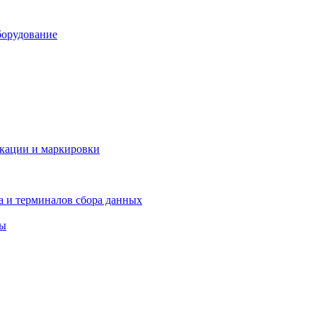
борудование
икации и маркировки
а и терминалов сбора данных
ры