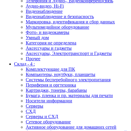
Телефония и Аудио-, Видеоконференцсвязь
Аудио-видео, Hi-Fi
Видеонаблюдение
Видеонаблюдение и безопасность
Маркировка, идентификация и сбор данных
Мультимедийное оборудование
Фото- и видеокамеры
Умный дом
Категория не определена
Аксессуары и гаджеты
Аксессуары, Электротранспорт и Гаджеты
Прочее
Склад - 4 :
Комплектующие для ПК
Компьютеры, ноутбуки, планшеты
Системы бесперебойного электропитания
Периферия и оргтехника
Картриджи, тонеры, барабаны
Бумага, пленка и пр. материалы для печати
Носители информации
Серверы
СХД
Серверы и СХД
Сетевое оборудование
Активное оборудование для домашних сетей