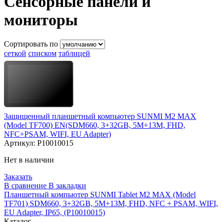
Сенсорные панели и
мониторы
Сортировать по
сеткой
списком
таблицей
Защищенный планшетный компьютер SUNMI M2 MAX
(Model TF700) EN(SDM660, 3+32GB, 5M+13M, FHD,
NFC+PSAM, WIFI, EU Adapter)
Артикул:
P10010015
Нет в наличии
Заказать
В сравнение
В закладки
Планшетный компьютер SUNMI Tablet M2 MAX (Model
TF701) SDM660, 3+32GB, 5M+13M, FHD, NFC + PSAM, WIFI,
EU Adapter, IP65, (P10010015)
Каталог