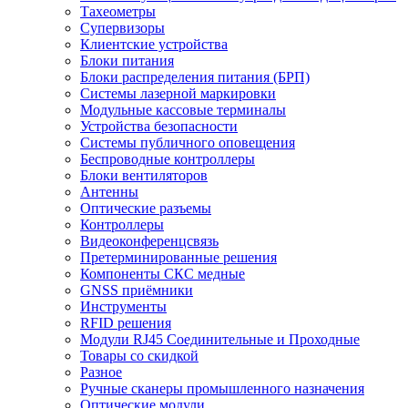
Тахеометры
Супервизоры
Клиентские устройства
Блоки питания
Блоки распределения питания (БРП)
Системы лазерной маркировки
Модульные кассовые терминалы
Устройства безопасности
Системы публичного оповещения
Беспроводные контроллеры
Блоки вентиляторов
Антенны
Оптические разъемы
Контроллеры
Видеоконференцсвязь
Претерминированные решения
Компоненты СКС медные
GNSS приёмники
Инструменты
RFID решения
Модули RJ45 Соединительные и Проходные
Товары со скидкой
Разное
Ручные сканеры промышленного назначения
Оптические модули