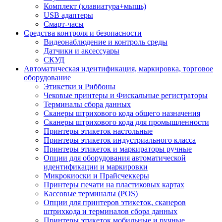
Комплект (клавиатура+мышь)
USB адаптеры
Смарт-часы
Средства контроля и безопасности
Видеонаблюдение и контроль среды
Датчики и аксессуары
СКУД
Автоматическая идентификация, маркировка, торговое
оборудование
Этикетки и Риббоны
Чековые принтеры и Фискальные регистраторы
Терминалы сбора данных
Сканеры штрихового кода общего назначения
Сканеры штрихового кода для промышленности
Принтеры этикеток настольные
Принтеры этикеток индустриального класса
Принтеры этикеток и маркираторы ручные
Опции для оборудования автоматической
идентификации и маркировки
Микрокиоски и Прайсчеккеры
Принтеры печати на пластиковых картах
Кассовые терминалы (POS)
Опции для принтеров этикеток, сканеров
штрихкода и терминалов сбора данных
Принтеры этикеток мобильные и ручные