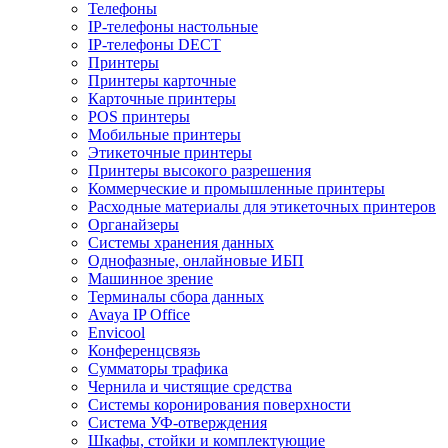
Телефоны
IP-телефоны настольные
IP-телефоны DECT
Принтеры
Принтеры карточные
Карточные принтеры
POS принтеры
Мобильные принтеры
Этикеточные принтеры
Принтеры высокого разрешения
Коммерческие и промышленные принтеры
Расходные материалы для этикеточных принтеров
Органайзеры
Системы хранения данных
Однофазные, онлайновые ИБП
Машинное зрение
Терминалы сбора данных
Avaya IP Office
Envicool
Конференцсвязь
Сумматоры трафика
Чернила и чистящие средства
Системы коронирования поверхности
Cистема УФ-отверждения
Шкафы, стойки и комплектующие