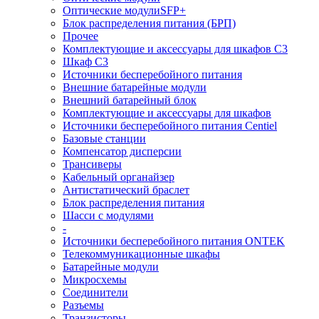
Оптические модулиSFP+
Блок распределения питания (БРП)
Прочее
Комплектующие и аксессуары для шкафов C3
Шкаф C3
Источники бесперебойного питания
Внешние батарейные модули
Внешний батарейный блок
Комплектующие и аксессуары для шкафов
Источники бесперебойного питания Centiel
Базовые станции
Компенсатор дисперсии
Трансиверы
Кабельный органайзер
Антистатический браслет
Блок распределения питания
Шасси с модулями
-
Источники бесперебойного питания ONTEK
Телекоммуникационные шкафы
Батарейные модули
Микросхемы
Соединители
Разъемы
Транзисторы