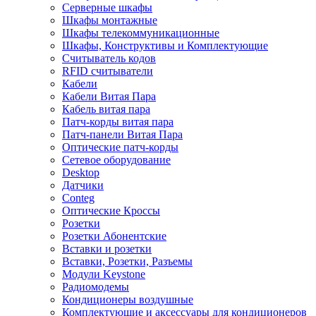
Серверные шкафы
Шкафы монтажные
Шкафы телекоммуникационные
Шкафы, Конструктивы и Комплектующие
Считыватель кодов
RFID считыватели
Кабели
Кабели Витая Пара
Кабель витая пара
Патч-корды витая пара
Патч-панели Витая Пара
Оптические патч-корды
Сетевое оборудование
Desktop
Датчики
Conteg
Оптические Кроссы
Розетки
Розетки Абонентские
Вставки и розетки
Вставки, Розетки, Разъемы
Модули Keystone
Радиомодемы
Кондиционеры воздушные
Комплектующие и аксессуары для кондиционеров