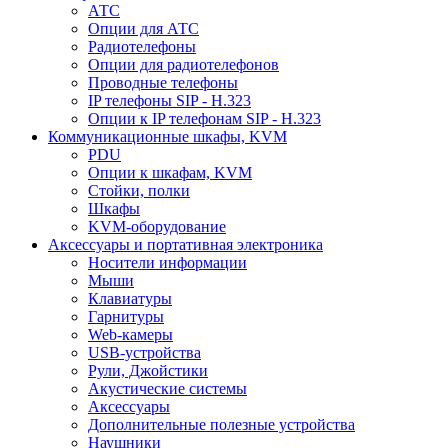
АТС
Опции для АТС
Радиотелефоны
Опции для радиотелефонов
Проводные телефоны
IP телефоны SIP - H.323
Опции к IP телефонам SIP - H.323
Коммуникационные шкафы, KVM
PDU
Опции к шкафам, KVM
Стойки, полки
Шкафы
KVM-оборудование
Аксессуары и портативная электроника
Носители информации
Мыши
Клавиатуры
Гарнитуры
Web-камеры
USB-устройства
Рули, Джойстики
Акустические системы
Аксессуары
Дополнительные полезные устройства
Наушники