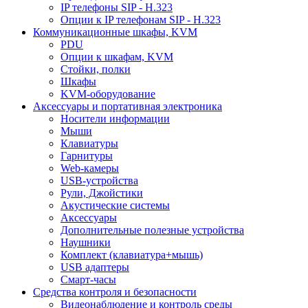
IP телефоны SIP - H.323
Опции к IP телефонам SIP - H.323
Коммуникационные шкафы, KVM
PDU
Опции к шкафам, KVM
Стойки, полки
Шкафы
KVM-оборудование
Аксессуары и портативная электроника
Носители информации
Мыши
Клавиатуры
Гарнитуры
Web-камеры
USB-устройства
Рули, Джойстики
Акустические системы
Аксессуары
Дополнительные полезные устройства
Наушники
Комплект (клавиатура+мышь)
USB адаптеры
Смарт-часы
Средства контроля и безопасности
Видеонаблюдение и контроль среды