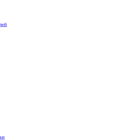
лей
ки