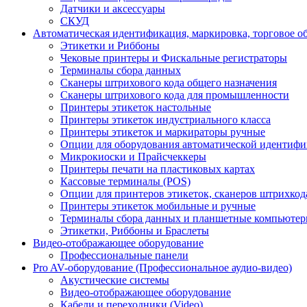
Датчики и аксессуары
СКУД
Автоматическая идентификация, маркировка, торговое о
Этикетки и Риббоны
Чековые принтеры и Фискальные регистраторы
Терминалы сбора данных
Сканеры штрихового кода общего назначения
Сканеры штрихового кода для промышленности
Принтеры этикеток настольные
Принтеры этикеток индустриального класса
Принтеры этикеток и маркираторы ручные
Опции для оборудования автоматической идентиф
Микрокиоски и Прайсчеккеры
Принтеры печати на пластиковых картах
Кассовые терминалы (POS)
Опции для принтеров этикеток, сканеров штрихкод
Принтеры этикеток мобильные и ручные
Терминалы сбора данных и планшетные компьюте
Этикетки, Риббоны и Браслеты
Видео-отображающее оборудование
Профессиональные панели
Pro AV-оборудование (Профессиональное аудио-видео)
Акустические системы
Видео-отображающее оборудование
Кабели и переходники (Video)