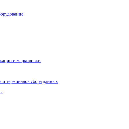
борудование
икации и маркировки
а и терминалов сбора данных
ры