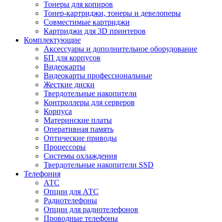
Тонеры для копиров
Тонер-картриджи, тонеры и девелоперы
Совместимые картриджи
Картриджи для 3D принтеров
Комплектующие
Аксессуары и дополнительное оборудование
БП для корпусов
Видеокарты
Видеокарты профессиональные
Жесткие диски
Твердотельные накопители
Контроллеры для серверов
Корпуса
Материнские платы
Оперативная память
Оптические приводы
Процессоры
Системы охлаждения
Твердотельные накопители SSD
Телефония
АТС
Опции для АТС
Радиотелефоны
Опции для радиотелефонов
Проводные телефоны