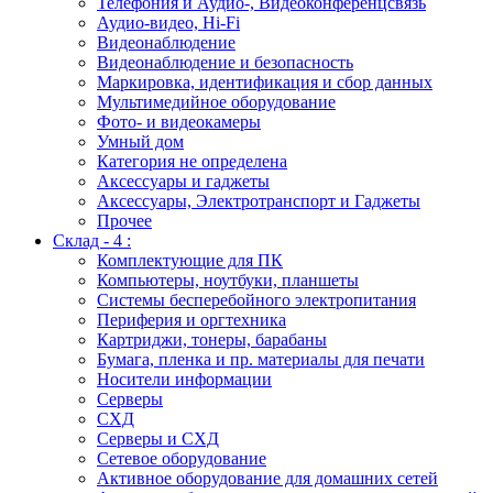
Телефония и Аудио-, Видеоконференцсвязь
Аудио-видео, Hi-Fi
Видеонаблюдение
Видеонаблюдение и безопасность
Маркировка, идентификация и сбор данных
Мультимедийное оборудование
Фото- и видеокамеры
Умный дом
Категория не определена
Аксессуары и гаджеты
Аксессуары, Электротранспорт и Гаджеты
Прочее
Склад - 4 :
Комплектующие для ПК
Компьютеры, ноутбуки, планшеты
Системы бесперебойного электропитания
Периферия и оргтехника
Картриджи, тонеры, барабаны
Бумага, пленка и пр. материалы для печати
Носители информации
Серверы
СХД
Серверы и СХД
Сетевое оборудование
Активное оборудование для домашних сетей