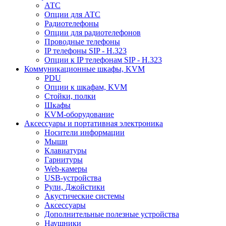
АТС
Опции для АТС
Радиотелефоны
Опции для радиотелефонов
Проводные телефоны
IP телефоны SIP - H.323
Опции к IP телефонам SIP - H.323
Коммуникационные шкафы, KVM
PDU
Опции к шкафам, KVM
Стойки, полки
Шкафы
KVM-оборудование
Аксессуары и портативная электроника
Носители информации
Мыши
Клавиатуры
Гарнитуры
Web-камеры
USB-устройства
Рули, Джойстики
Акустические системы
Аксессуары
Дополнительные полезные устройства
Наушники