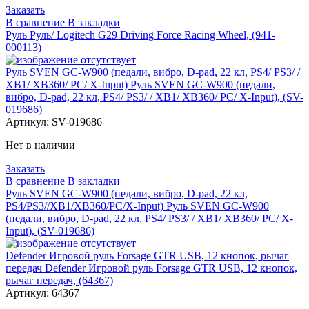
Заказать
В сравнение
В закладки
Руль Руль/ Logitech G29 Driving Force Racing Wheel, (941-
000113)
Руль SVEN GC-W900 (педали, вибро, D-pad, 22 кл, PS4/ PS3/ /
XB1/ XB360/ PC/ X-Input) Руль SVEN GC-W900 (педали,
вибро, D-pad, 22 кл, PS4/ PS3/ / XB1/ XB360/ PC/ X-Input), (SV-
019686)
Артикул:
SV-019686
Нет в наличии
Заказать
В сравнение
В закладки
Руль SVEN GC-W900 (педали, вибро, D-pad, 22 кл,
PS4/PS3//XB1/XB360/PC/X-Input) Руль SVEN GC-W900
(педали, вибро, D-pad, 22 кл, PS4/ PS3/ / XB1/ XB360/ PC/ X-
Input), (SV-019686)
Defender Игровой руль Forsage GTR USB, 12 кнопок, рычаг
передач Defender Игровой руль Forsage GTR USB, 12 кнопок,
рычаг передач, (64367)
Артикул:
64367