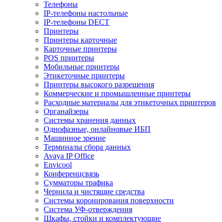
Телефоны
IP-телефоны настольные
IP-телефоны DECT
Принтеры
Принтеры карточные
Карточные принтеры
POS принтеры
Мобильные принтеры
Этикеточные принтеры
Принтеры высокого разрешения
Коммерческие и промышленные принтеры
Расходные материалы для этикеточных принтеров
Органайзеры
Системы хранения данных
Однофазные, онлайновые ИБП
Машинное зрение
Терминалы сбора данных
Avaya IP Office
Envicool
Конференцсвязь
Сумматоры трафика
Чернила и чистящие средства
Системы коронирования поверхности
Cистема УФ-отверждения
Шкафы, стойки и комплектующие