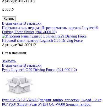
Артикул:
941-000130
6 277 ₽
В сравнение
В закладки
Переключатель передач Переключатель передач/ Logitech®
Driving Force Shifter, (941-000130)
Игровой манипулятор Logitech G29 Driving Force
Артикул:
941-000112
Нет в наличии
Заказать
В сравнение
В закладки
Руль/ Logitech G29 Driving Force, (941-000112)
Руль SVEN GC-W600 (педали, вибро, лепестки, D-pad, 12 кл,
PC/ PS3/ Xinput) Руль SVEN GC-W600 (педали, вибро,