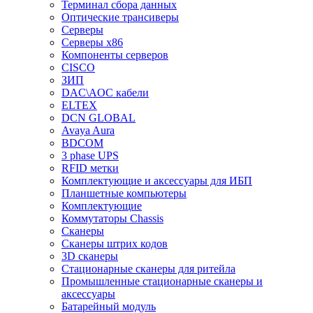
Терминал сбора данных
Оптические трансиверы
Серверы
Серверы x86
Компоненты серверов
CISCO
ЗИП
DAC\AOC кабели
ELTEX
DCN GLOBAL
Avaya Aura
BDCOM
3 phase UPS
RFID метки
Комплектующие и аксессуары для ИБП
Планшетные компьютеры
Комплектующие
Коммутаторы Chassis
Сканеры
Сканеры штрих кодов
3D сканеры
Стационарные сканеры для ритейла
Промышленные стационарные сканеры и
аксессуары
Батарейный модуль