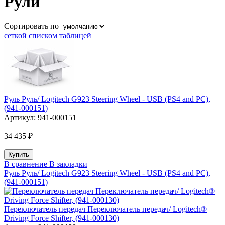
Рули
Сортировать по
сеткой
списком
таблицей
Руль Руль/ Logitech G923 Steering Wheel - USB (PS4 and PC),
(941-000151)
Артикул:
941-000151
34 435 ₽
В сравнение
В закладки
Руль Руль/ Logitech G923 Steering Wheel - USB (PS4 and PC),
(941-000151)
Переключатель передач Переключатель передач/ Logitech®
Driving Force Shifter, (941-000130)