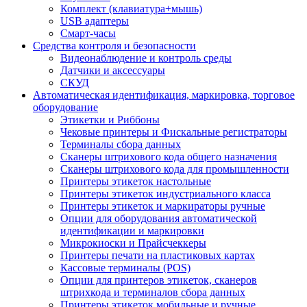
Комплект (клавиатура+мышь)
USB адаптеры
Смарт-часы
Средства контроля и безопасности
Видеонаблюдение и контроль среды
Датчики и аксессуары
СКУД
Автоматическая идентификация, маркировка, торговое
оборудование
Этикетки и Риббоны
Чековые принтеры и Фискальные регистраторы
Терминалы сбора данных
Сканеры штрихового кода общего назначения
Сканеры штрихового кода для промышленности
Принтеры этикеток настольные
Принтеры этикеток индустриального класса
Принтеры этикеток и маркираторы ручные
Опции для оборудования автоматической
идентификации и маркировки
Микрокиоски и Прайсчеккеры
Принтеры печати на пластиковых картах
Кассовые терминалы (POS)
Опции для принтеров этикеток, сканеров
штрихкода и терминалов сбора данных
Принтеры этикеток мобильные и ручные