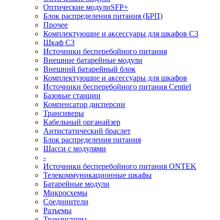
Оптические модулиSFP+
Блок распределения питания (БРП)
Прочее
Комплектующие и аксессуары для шкафов C3
Шкаф C3
Источники бесперебойного питания
Внешние батарейные модули
Внешний батарейный блок
Комплектующие и аксессуары для шкафов
Источники бесперебойного питания Centiel
Базовые станции
Компенсатор дисперсии
Трансиверы
Кабельный органайзер
Антистатический браслет
Блок распределения питания
Шасси с модулями
-
Источники бесперебойного питания ONTEK
Телекоммуникационные шкафы
Батарейные модули
Микросхемы
Соединители
Разъемы
Транзисторы