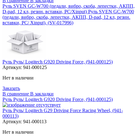
В сравнение
В закладки
Руль SVEN GC-W700 (педали, вибро, скоба, лепестки, АКПП,
D-pad, 12 кл, резин. вставки, PC/Xinput) Руль SVEN GC-W700
(педали, вибро, скоба, лепестки, АКПП, D-pad, 12 кл, резин.
вставки, PC/ Xinput), (SV-017996)
Руль Руль/ Logitech G920 Driving Force, (941-000125)
Артикул:
941-000125
Нет в наличии
Заказать
В сравнение
В закладки
Руль Руль/ Logitech G920 Driving Force, (941-000125)
Руль Руль/ Logitech G29 Driving Force Racing Wheel, (941-
000113)
Артикул:
941-000113
Нет в наличии