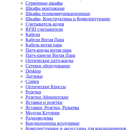
Серверные шкафы
Шкафы монтажные
Шкафы телекоммуникационные
Шкафы, Конструктивы и Комплектующие
Считыватель кодов
RFID считыватели
Кабели
Кабели Витая Пара
Кабель витая пара
Патч-корды витая пара
Патч-панели Витая Пара
Оптические патч-корды
Сетевое оборудование
Desktop
Датчики
Conteg
Оптические Кроссы
Розетки
Розетки Абонентские
Вставки и розетки
Вставки, Розетки, Разъемы
Модули Keystone
Радиомодемы
Кондиционеры воздушные
Комплектующие и аксессуары для кондиционеров