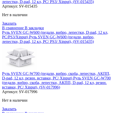
лепестки, D-pad, 12 кл, PC/ PS3/ Xinput), (SV-015435)
Артикул:
SV-015435
Нет в наличии
Заказать
В сравнение
В закладки
Руль SVEN GC-W600 (педали, вибро, лепестки, D-pad, 12 кл,
PC/PS3/Xinput) Руль SVEN GC-W600 (педали, вибро,
лепестки, D-pad, 12 кл, PC/ PS3/ Xinput), (SV-015435)
Руль SVEN GC-W700 (педали, вибро, скоба, лепестки, АКПП,
D-pad, 12 кл, резин. вставки, PC/ Xinput) Руль SVEN GC-W700
(педали, вибро, скоба, лепестки, АКПП, D-pad, 12 кл, резин.
вставки, PC/ Xinput), (SV-017996)
Артикул:
SV-017996
Нет в наличии
Заказать