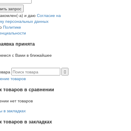
накомлен(-а) и даю
Согласие на
ку персональных данных
но
Политике
енциальности
заявка принята
жемся с Вами в ближайшее
овара
ение товаров
к товаров в сравнении
ении нет товаров
ы в закладках
 товаров в закладках