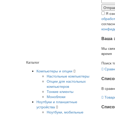
Я оз
обработ
соглас
конфид
Ваша 
Мы свя
время
Каталог
Поиск т
Сравн
Компьютеры и опции
Настольные компьютеры
Списо
Опции для настольных
компьютеров
В сравн
Тонкие клиенты
Моноблоки
Товар
Ноутбуки и планшетные
Список
устройства
Ноутбуки, мобильные