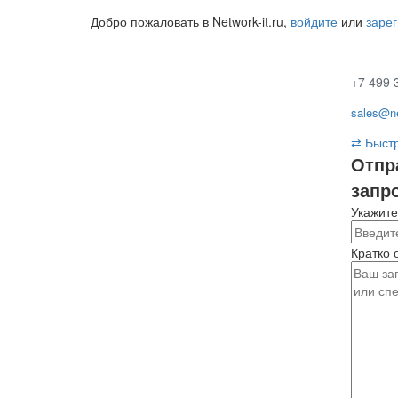
Добро пожаловать в Network-it.ru,
войдите
или
заре
+7 499 
sales@ne
⇄
Быстр
Отпр
запр
Укажите
Кратко 