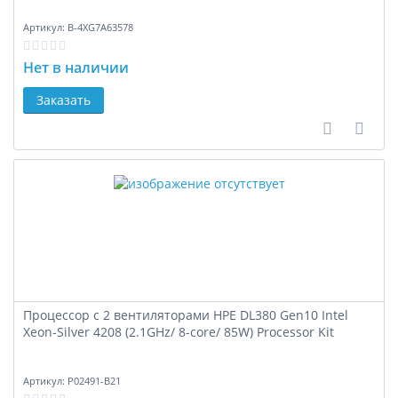
Артикул:
B-4XG7A63578
Нет в наличии
Заказать
В сравне
В за
Процессор с 2 вентиляторами HPE DL380 Gen10 Intel
Xeon-Silver 4208 (2.1GHz/ 8-core/ 85W) Processor Kit
Артикул:
P02491-B21