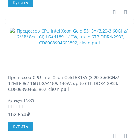
В сравне
В за
Процессор CPU Intel Xeon Gold 5315Y (3.20-3.60GHz/
12MB/ 8c/ 16t) LGA4189, 140W, up to 6TB DDR4-2933,
CD8068904665802, clean pull
Артикул:
SRKXR
162 854 ₽
В сравне
В за