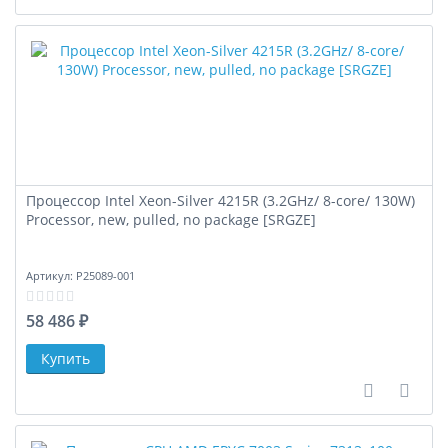
Процессор Intel Xeon-Silver 4215R (3.2GHz/ 8-core/ 130W)
Processor, new, pulled, no package [SRGZE]
Артикул:
P25089-001
58 486 ₽
В сравне
В за