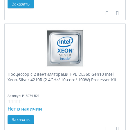
Заказать
В сравне
В за
Процессор с 2 вентиляторами HPE DL360 Gen10 Intel
Xeon-Silver 4210R (2.4GHz/ 10-core/ 100W) Processor Kit
Артикул:
P15974-B21
Нет в наличии
Заказать