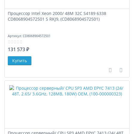
Процессор Intel Xeon 2000/ 48M 32С S4189 6338
CD8068904572501 S RKJ9, (CD8068904572501)
Артикул:
CD8068904572501
131 573 ₽
В сравне
В за
Процессор серверный/ CPU SP3 AMD EPYC 7413 (24/ 48T,