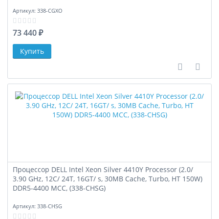
Артикул:
338-CGXO
73 440 ₽
В сравне
В за
Процессор DELL Intel Xeon Silver 4410Y Processor (2.0/
3.90 GHz, 12C/ 24T, 16GT/ s, 30MB Cache, Turbo, HT 150W)
DDR5-4400 MCC, (338-CHSG)
Артикул:
338-CHSG