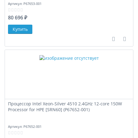
Артикул:
P67653-001
80 696 ₽
В сравне
В за
Процессор Intel Xeon-Silver 4510 2.4GHz 12-core 150W
Processor for HPE [SRN60] (P67652-001)
Артикул:
P67652-001