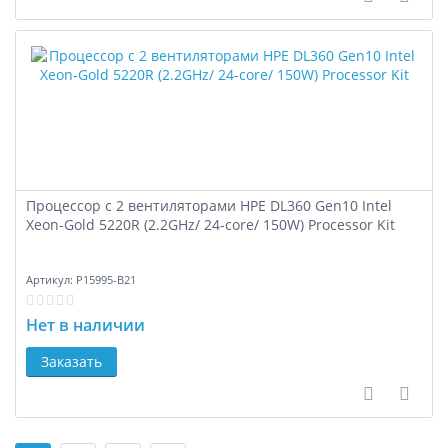
В сравне
В за
Процессор с 2 вентиляторами HPE DL360 Gen10 Intel
Xeon-Gold 5220R (2.2GHz/ 24-core/ 150W) Processor Kit
Артикул:
P15995-B21
Нет в наличии
Заказать
В сравне
В за