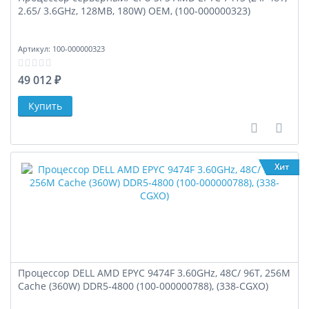
2.65/ 3.6GHz, 128MB, 180W) OEM, (100-000000323)
Артикул:
100-000000323
49 012 ₽
В сравне
В за
Хит
Процессор DELL AMD EPYC 9474F 3.60GHz, 48C/ 96T, 256M
Cache (360W) DDR5-4800 (100-000000788), (338-CGXO)