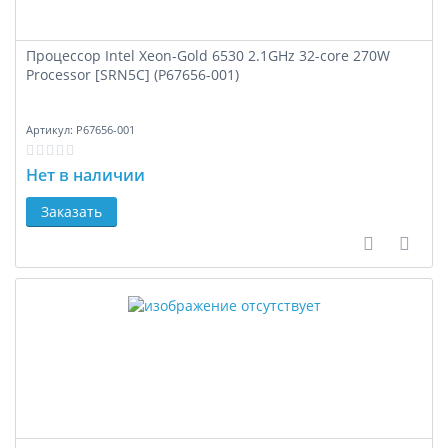
Процессор Intel Xeon-Gold 6530 2.1GHz 32-core 270W
Processor [SRN5C] (P67656-001)
Артикул:
P67656-001
Нет в наличии
Заказать
В сравне
В за