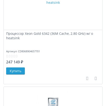
Процессор Xeon Gold 6342 (36M Cache, 2.80 GHz) w/ o
heatsink
Артикул:
CD8068904657701
247 149 ₽
В сравне
В за