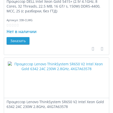
Процессор DELL Intel Xeon Gold 5415+ (2.9/ 4.1GHz, 8
Cores, 32 Threads, 22.5 MB, 16 GT/ s, 150W) DDR5-4400,
MCC, 2S (с разборки, без ГТД)
Артикул:
338-CLWG
Нет в наличии
Заказать
В сравне
В за
Процессор Lenovo ThinkSystem SR650 V2 Intel Xeon Gold
6342 24C 230W 2.8GHz, 4XG7A63578