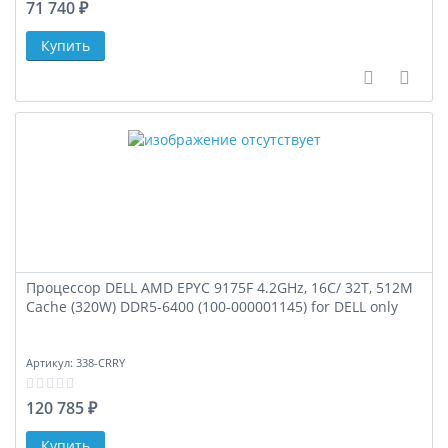
71 740 ₽
В сравне
В за
Процессор DELL AMD EPYC 9175F 4.2GHz, 16C/ 32T, 512M
Cache (320W) DDR5-6400 (100-000001145) for DELL only
Артикул:
338-CRRY
120 785 ₽