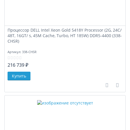
Процессор DELL Intel Xeon Gold 5418Y Processor (2G, 24C/
48T, 16GT/ s, 45M Cache, Turbo, HT 185W) DDR5-4400 (338-
CHSR)
Артикул:
338-CHSR
216 739 ₽
В сравне
В за