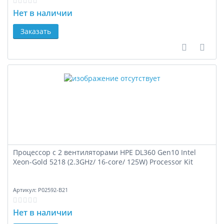
Нет в наличии
Заказать
В сравне
В за
Процессор с 2 вентиляторами HPE DL360 Gen10 Intel
Xeon-Gold 5218 (2.3GHz/ 16-core/ 125W) Processor Kit
Артикул:
P02592-B21
Нет в наличии