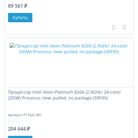
89 561 ₽
В сравне
В за
Процессор Intel Xeon-Platinum 8268 (2.9GHz/ 24-core/
205W) Processo, new, pulled, no package (SRF95)
Артикул:
P11622-001
204 644 ₽