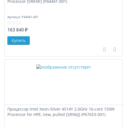
Processor [SRKXK] (P44441-001)
Артикул:
P44441-001
163 840 ₽
В сравне
В за
Процессор Intel Xeon-Silver 4514Y 2.0GHz 16-core 150W
Processor for HPE, new, pulled [SRN6J] (P67653-001)