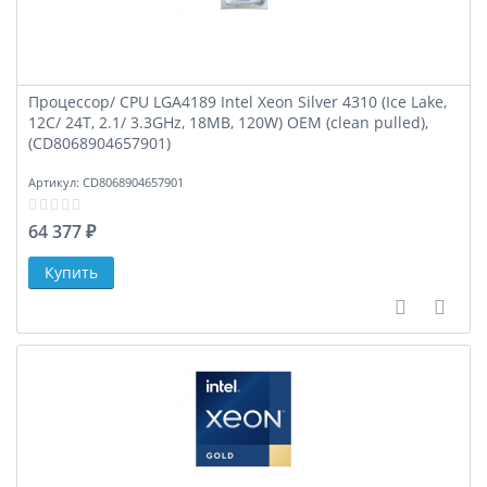
Процессор/ CPU LGA4189 Intel Xeon Silver 4310 (Ice Lake,
12C/ 24T, 2.1/ 3.3GHz, 18MB, 120W) OEM (clean pulled),
(CD8068904657901)
Артикул:
CD8068904657901
64 377 ₽
В сравне
В за