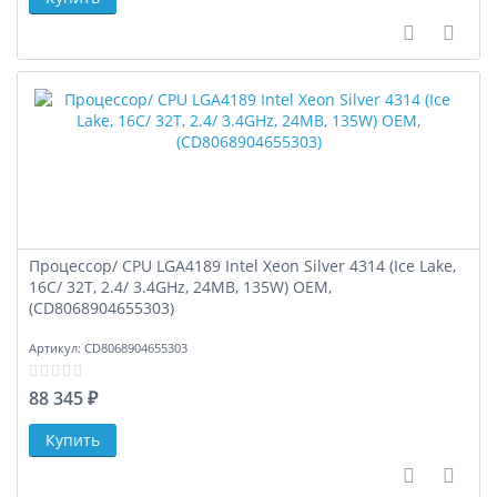
В сравне
В за
Процессор/ CPU LGA4189 Intel Xeon Silver 4314 (Ice Lake,
16C/ 32T, 2.4/ 3.4GHz, 24MB, 135W) OEM,
(CD8068904655303)
Артикул:
CD8068904655303
88 345 ₽
В сравне
В за