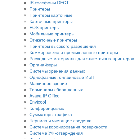
IP-телефоны DECT
Принтеры
Принтеры карточные
Карточные принтеры
POS принтеры
Мобильные принтеры
Этикеточные принтеры
Принтеры высокого разрешения
Коммерческие и промышленные принтеры
Расходные материалы для этикеточных принтеров
Органайзеры
Системы хранения данных
Однофазные, онлайновые ИБП
Машинное зрение
Терминалы сбора данных
Avaya IP Office
Envicool
Конференцсвязь
Сумматоры трафика
Чернила и чистящие средства
Системы коронирования поверхности
Cистема УФ-отверждения
Шкафы, стойки и комплектующие