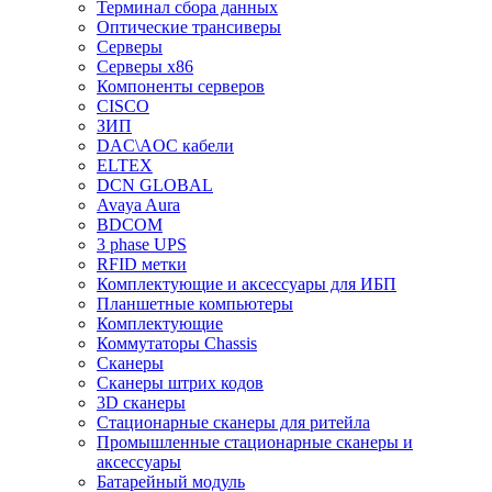
Терминал сбора данных
Оптические трансиверы
Серверы
Серверы x86
Компоненты серверов
CISCO
ЗИП
DAC\AOC кабели
ELTEX
DCN GLOBAL
Avaya Aura
BDCOM
3 phase UPS
RFID метки
Комплектующие и аксессуары для ИБП
Планшетные компьютеры
Комплектующие
Коммутаторы Chassis
Сканеры
Сканеры штрих кодов
3D сканеры
Стационарные сканеры для ритейла
Промышленные стационарные сканеры и
аксессуары
Батарейный модуль