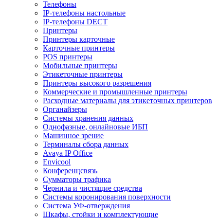
Телефоны
IP-телефоны настольные
IP-телефоны DECT
Принтеры
Принтеры карточные
Карточные принтеры
POS принтеры
Мобильные принтеры
Этикеточные принтеры
Принтеры высокого разрешения
Коммерческие и промышленные принтеры
Расходные материалы для этикеточных принтеров
Органайзеры
Системы хранения данных
Однофазные, онлайновые ИБП
Машинное зрение
Терминалы сбора данных
Avaya IP Office
Envicool
Конференцсвязь
Сумматоры трафика
Чернила и чистящие средства
Системы коронирования поверхности
Cистема УФ-отверждения
Шкафы, стойки и комплектующие