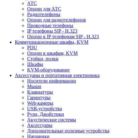
АТС
Опции для АТС
Радиотелефоны
Опции для радиотелефонов
Проводные телефоны
IP телефоны SIP - H.323
Опции к IP телефонам SIP - H.323
Коммуникационные шкафы, KVM
PDU
Опции к шкафам, KVM
Стойки, полки
Шкафы
KVM-оборудование
Аксессуары и портативная электроника
Носители информации
Мыши
Клавиатуры
Гарнитуры
Web-камеры
USB-устройства
Рули, Джойстики
Акустические системы
Аксессуары
Дополнительные полезные устройства
Наушники