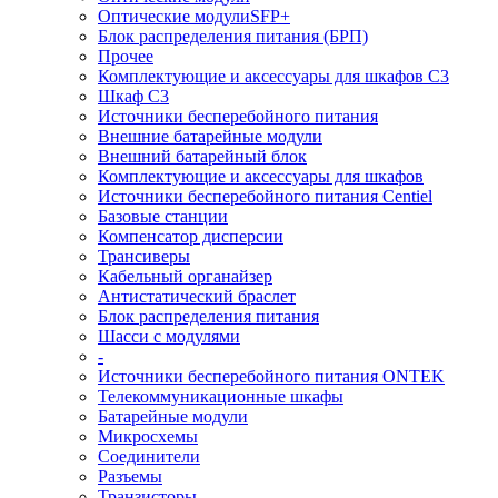
Оптические модулиSFP+
Блок распределения питания (БРП)
Прочее
Комплектующие и аксессуары для шкафов C3
Шкаф C3
Источники бесперебойного питания
Внешние батарейные модули
Внешний батарейный блок
Комплектующие и аксессуары для шкафов
Источники бесперебойного питания Centiel
Базовые станции
Компенсатор дисперсии
Трансиверы
Кабельный органайзер
Антистатический браслет
Блок распределения питания
Шасси с модулями
-
Источники бесперебойного питания ONTEK
Телекоммуникационные шкафы
Батарейные модули
Микросхемы
Соединители
Разъемы
Транзисторы