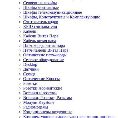
Серверные шкафы
Шкафы монтажные
Шкафы телекоммуникационные
Шкафы, Конструктивы и Комплектующие
Считыватель кодов
RFID считыватели
Кабели
Кабели Витая Пара
Кабель витая пара
Патч-корды витая пара
Патч-панели Витая Пара
Оптические патч-корды
Сетевое оборудование
Desktop
Датчики
Conteg
Оптические Кроссы
Розетки
Розетки Абонентские
Вставки и розетки
Вставки, Розетки, Разъемы
Модули Keystone
Радиомодемы
Кондиционеры воздушные
Комплектующие и аксессуары для кондиционеров