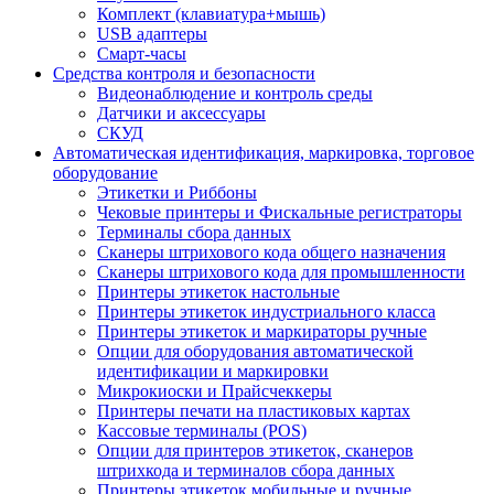
Комплект (клавиатура+мышь)
USB адаптеры
Смарт-часы
Средства контроля и безопасности
Видеонаблюдение и контроль среды
Датчики и аксессуары
СКУД
Автоматическая идентификация, маркировка, торговое
оборудование
Этикетки и Риббоны
Чековые принтеры и Фискальные регистраторы
Терминалы сбора данных
Сканеры штрихового кода общего назначения
Сканеры штрихового кода для промышленности
Принтеры этикеток настольные
Принтеры этикеток индустриального класса
Принтеры этикеток и маркираторы ручные
Опции для оборудования автоматической
идентификации и маркировки
Микрокиоски и Прайсчеккеры
Принтеры печати на пластиковых картах
Кассовые терминалы (POS)
Опции для принтеров этикеток, сканеров
штрихкода и терминалов сбора данных
Принтеры этикеток мобильные и ручные