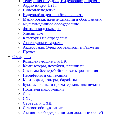
Телефония и Аудио-, Видеоконференцсвязь
Аудио-видео, Hi-Fi
Видеонаблюдение
Видеонаблюдение и безопасность
Маркировка, идентификация и сбор данных
Мультимедийное оборудование
Фото- и видеокамеры
Умный дом
Категория не определена
Аксессуары и гаджеты
Аксессуары, Электротранспорт и Гаджеты
Прочее
Склад - 4 :
Комплектующие для ПК
Компьютеры, ноутбуки, планшеты
Системы бесперебойного электропитания
Периферия и оргтехника
Картриджи, тонеры, барабаны
Бумага, пленка и пр. материалы для печати
Носители информации
Серверы
СХД
Серверы и СХД
Сетевое оборудование
Активное оборудование для домашних сетей