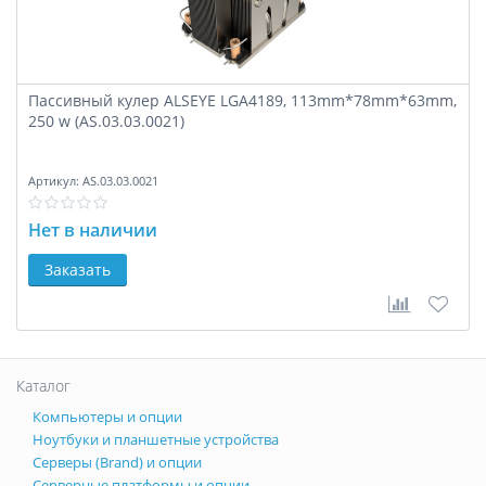
Пассивный кулер ALSEYE LGA4189, 113mm*78mm*63mm,
250 w (AS.03.03.0021)
Артикул:
AS.03.03.0021
Нет в наличии
Заказать
В сравне
В за
Каталог
Компьютеры и опции
Ноутбуки и планшетные устройства
Серверы (Brand) и опции
Серверные платформы и опции