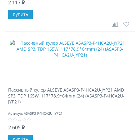
2 117 ₽
В сравне
В за
Пассивный кулер ALSEYE ASASP3-P4HCA2U-JYP21 AMD
SP3, TDP 165W, 117*78.9*64mm (24) (ASASP3-P4HCA2U-
JYP21)
Артикул:
ASASP3-P4HCA2U-JYP21
2 605 ₽