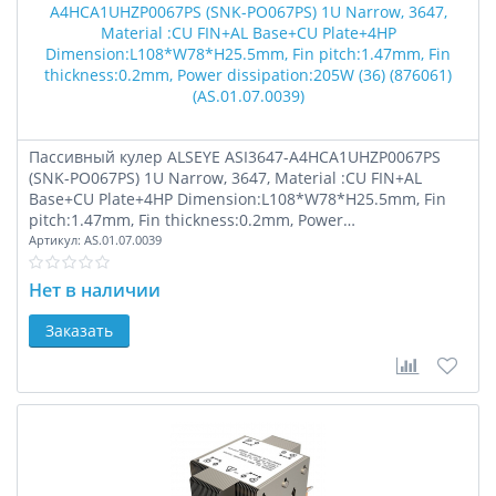
Пассивный кулер ALSEYE ASI3647-A4HCA1UHZP0067PS
(SNK-PO067PS) 1U Narrow, 3647, Material :CU FIN+AL
Base+CU Plate+4HP Dimension:L108*W78*H25.5mm, Fin
pitch:1.47mm, Fin thickness:0.2mm, Power
dissipation:205W (36) (876061) (AS.01.07.0039)
Артикул:
AS.01.07.0039
Нет в наличии
Заказать
В сравне
В за