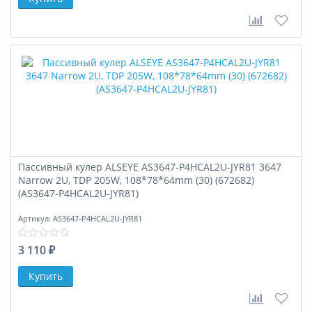
В сравне
В за
Пассивный кулер ALSEYE AS3647-P4HCAL2U-JYR81 3647
Narrow 2U, TDP 205W, 108*78*64mm (30) (672682)
(AS3647-P4HCAL2U-JYR81)
Артикул:
AS3647-P4HCAL2U-JYR81
3 110 ₽
В сравне
В за