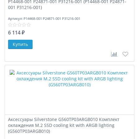
P14468-001 P24871-001 P31216-001 (P14468-001 P24871-
001 P31216-001)
Артикул:
P14468-001 P24871-001 P31216-001
6 114 ₽
В сравне
В за
Аксессуары Silverstone G560TP03ARGB010 Комплект
охлаждения M.2 SSD cooling kit with ARGB lighting
(G560TP03ARGB010)