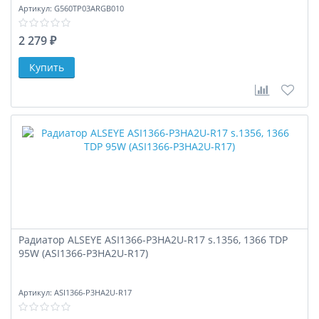
Артикул:
G560TP03ARGB010
2 279 ₽
В сравне
В за
Радиатор ALSEYE ASI1366-P3HA2U-R17 s.1356, 1366 TDP
95W (ASI1366-P3HA2U-R17)
Артикул:
ASI1366-P3HA2U-R17