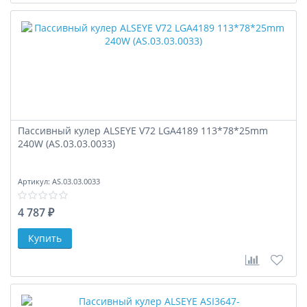
Пассивный кулер ALSEYE V72 LGA4189 113*78*25mm
240W (AS.03.03.0033)
Артикул:
AS.03.03.0033
4 787 ₽
В сравне
В за