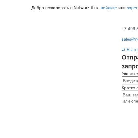
Добро пожаловать в Network-it.ru,
войдите
или
заре
+7 499 
sales@ne
⇄
Быстр
Отпр
запр
Укажите
Кратко 