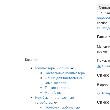
Я оз
обработ
соглас
конфид
Ваша 
Мы свя
время
Каталог
Поиск т
Срав
Компьютеры и опции
Настольные компьютеры
Списо
Опции для настольных
компьютеров
В сравн
Тонкие клиенты
Моноблоки
Това
Ноутбуки и планшетные
Список
устройства
Ноутбуки, мобильные