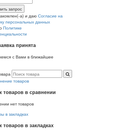
накомлен(-а) и даю
Согласие на
ку персональных данных
но
Политике
енциальности
заявка принята
жемся с Вами в ближайшее
овара
нение товаров
к товаров в сравнении
ении нет товаров
ры в закладках
 товаров в закладках