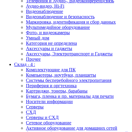
Телефония и Аудио-, Видеоконференцсвязь
Аудио-видео, Hi-Fi
Видеонаблюдение
Видеонаблюдение и безопасность
Маркировка, идентификация и сбор данных
Мультимедийное оборудование
Фото- и видеокамеры
Умный дом
Категория не определена
Аксессуары и гаджеты
Аксессуары, Электротранспорт и Гаджеты
Прочее
Склад - 4 :
Комплектующие для ПК
Компьютеры, ноутбуки, планшеты
Системы бесперебойного электропитания
Периферия и оргтехника
Картриджи, тонеры, барабаны
Бумага, пленка и пр. материалы для печати
Носители информации
Серверы
СХД
Серверы и СХД
Сетевое оборудование
Активное оборудование для домашних сетей