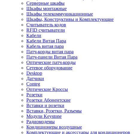
Серверные шкафы
Шкафы монтажные
Шкафы телекоммуникационные
Шкафы, Конструктивы и Комплектующие
Считыватель кодов
RFID считыватели
Кабели
Кабели Витая Пара
Кабель витая пара
Патч-корды витая пара
Патч-панели Витая Пара
Оптические патч-корды
Сетевое оборудование
Desktop
Датчики
Conteg
Оптические Кроссы
Розетки
Розетки Абонентские
Вставки и розетки
Вставки, Розетки, Разъемы
Модули Keystone
Радиомодемы
Кондиционеры воздушные
Комплектующие и аксессуары для кондиционеров