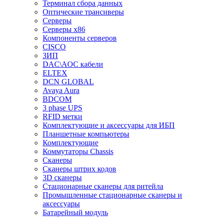
Терминал сбора данных
Оптические трансиверы
Серверы
Серверы x86
Компоненты серверов
CISCO
ЗИП
DAC\AOC кабели
ELTEX
DCN GLOBAL
Avaya Aura
BDCOM
3 phase UPS
RFID метки
Комплектующие и аксессуары для ИБП
Планшетные компьютеры
Комплектующие
Коммутаторы Chassis
Сканеры
Сканеры штрих кодов
3D сканеры
Стационарные сканеры для ритейла
Промышленные стационарные сканеры и
аксессуары
Батарейный модуль