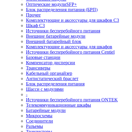
Оптические модулиSFP+
Блок распределения питания (БРП)
Прочее
Комплектующие и аксессуары для шкафов C3
Шкаф C3
Источники бесперебойного питания
Внешние батарейные модули
Внешний батарейный блок
Комплектующие и аксессуары для шкафов
Источники бесперебойного питания Centiel
Базовые станции
Компенсатор дисперсии
Трансиверы
Кабельный органайзер
Антистатический браслет
Блок распределения питания
Шасси с модулями
-
Источники бесперебойного питания ONTEK
Телекоммуникационные шкафы
Батарейные модули
Микросхемы
Соединители
Разъемы
Транзисторы