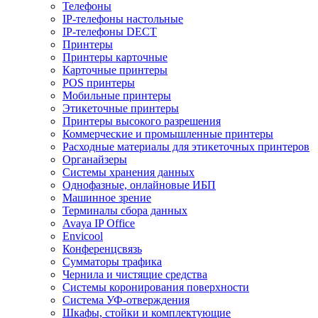
Телефоны
IP-телефоны настольные
IP-телефоны DECT
Принтеры
Принтеры карточные
Карточные принтеры
POS принтеры
Мобильные принтеры
Этикеточные принтеры
Принтеры высокого разрешения
Коммерческие и промышленные принтеры
Расходные материалы для этикеточных принтеров
Органайзеры
Системы хранения данных
Однофазные, онлайновые ИБП
Машинное зрение
Терминалы сбора данных
Avaya IP Office
Envicool
Конференцсвязь
Сумматоры трафика
Чернила и чистящие средства
Системы коронирования поверхности
Cистема УФ-отверждения
Шкафы, стойки и комплектующие