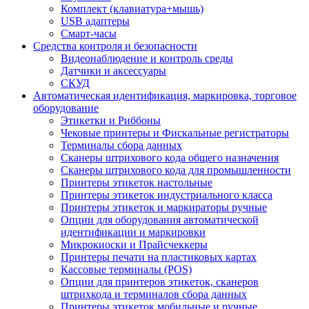
Комплект (клавиатура+мышь)
USB адаптеры
Смарт-часы
Средства контроля и безопасности
Видеонаблюдение и контроль среды
Датчики и аксессуары
СКУД
Автоматическая идентификация, маркировка, торговое
оборудование
Этикетки и Риббоны
Чековые принтеры и Фискальные регистраторы
Терминалы сбора данных
Сканеры штрихового кода общего назначения
Сканеры штрихового кода для промышленности
Принтеры этикеток настольные
Принтеры этикеток индустриального класса
Принтеры этикеток и маркираторы ручные
Опции для оборудования автоматической
идентификации и маркировки
Микрокиоски и Прайсчеккеры
Принтеры печати на пластиковых картах
Кассовые терминалы (POS)
Опции для принтеров этикеток, сканеров
штрихкода и терминалов сбора данных
Принтеры этикеток мобильные и ручные