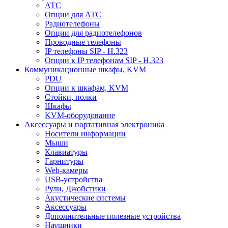
АТС
Опции для АТС
Радиотелефоны
Опции для радиотелефонов
Проводные телефоны
IP телефоны SIP - H.323
Опции к IP телефонам SIP - H.323
Коммуникационные шкафы, KVM
PDU
Опции к шкафам, KVM
Стойки, полки
Шкафы
KVM-оборудование
Аксессуары и портативная электроника
Носители информации
Мыши
Клавиатуры
Гарнитуры
Web-камеры
USB-устройства
Рули, Джойстики
Акустические системы
Аксессуары
Дополнительные полезные устройства
Наушники