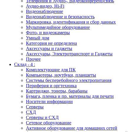
Телефония и Аудио-, Видеоконференцсвязь
Аудио-видео, Hi-Fi
Видеонаблюдение
Видеонаблюдение и безопасность
Маркировка, идентификация и сбор данных
Мультимедийное оборудование
Фото- и видеокамеры
Умный дом
Категория не определена
Аксессуары и гаджеты
Аксессуары, Электротранспорт и Гаджеты
Прочее
Склад - 4 :
Комплектующие для ПК
Компьютеры, ноутбуки, планшеты
Системы бесперебойного электропитания
Периферия и оргтехника
Картриджи, тонеры, барабаны
Бумага, пленка и пр. материалы для печати
Носители информации
Серверы
СХД
Серверы и СХД
Сетевое оборудование
Активное оборудование для домашних сетей