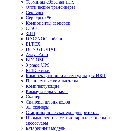
Терминал сбора данных
Оптические трансиверы
Серверы
Серверы x86
Компоненты серверов
CISCO
ЗИП
DAC\AOC кабели
ELTEX
DCN GLOBAL
Avaya Aura
BDCOM
3 phase UPS
RFID метки
Комплектующие и аксессуары для ИБП
Планшетные компьютеры
Комплектующие
Коммутаторы Chassis
Сканеры
Сканеры штрих кодов
3D сканеры
Стационарные сканеры для ритейла
Промышленные стационарные сканеры и
аксессуары
Батарейный модуль