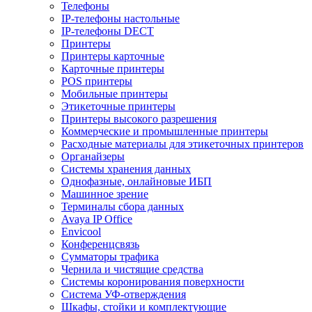
Телефоны
IP-телефоны настольные
IP-телефоны DECT
Принтеры
Принтеры карточные
Карточные принтеры
POS принтеры
Мобильные принтеры
Этикеточные принтеры
Принтеры высокого разрешения
Коммерческие и промышленные принтеры
Расходные материалы для этикеточных принтеров
Органайзеры
Системы хранения данных
Однофазные, онлайновые ИБП
Машинное зрение
Терминалы сбора данных
Avaya IP Office
Envicool
Конференцсвязь
Сумматоры трафика
Чернила и чистящие средства
Системы коронирования поверхности
Cистема УФ-отверждения
Шкафы, стойки и комплектующие