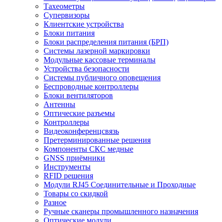
Тахеометры
Супервизоры
Клиентские устройства
Блоки питания
Блоки распределения питания (БРП)
Системы лазерной маркировки
Модульные кассовые терминалы
Устройства безопасности
Системы публичного оповещения
Беспроводные контроллеры
Блоки вентиляторов
Антенны
Оптические разъемы
Контроллеры
Видеоконференцсвязь
Претерминированные решения
Компоненты СКС медные
GNSS приёмники
Инструменты
RFID решения
Модули RJ45 Соединительные и Проходные
Товары со скидкой
Разное
Ручные сканеры промышленного назначения
Оптические модули