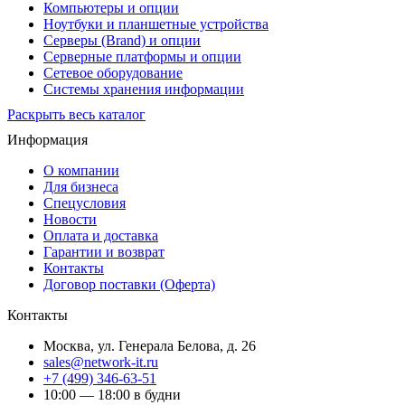
Компьютеры и опции
Ноутбуки и планшетные устройства
Серверы (Brand) и опции
Серверные платформы и опции
Сетевое оборудование
Системы хранения информации
Раскрыть весь каталог
Информация
О компании
Для бизнеса
Спецусловия
Новости
Оплата и доставка
Гарантии и возврат
Контакты
Договор поставки (Оферта)
Контакты
Москва
,
ул. Генерала Белова, д. 26
sales@network-it.ru
+7 (499) 346-63-51
10:00 — 18:00 в будни