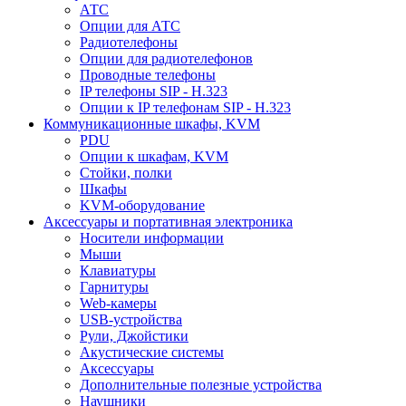
АТС
Опции для АТС
Радиотелефоны
Опции для радиотелефонов
Проводные телефоны
IP телефоны SIP - H.323
Опции к IP телефонам SIP - H.323
Коммуникационные шкафы, KVM
PDU
Опции к шкафам, KVM
Стойки, полки
Шкафы
KVM-оборудование
Аксессуары и портативная электроника
Носители информации
Мыши
Клавиатуры
Гарнитуры
Web-камеры
USB-устройства
Рули, Джойстики
Акустические системы
Аксессуары
Дополнительные полезные устройства
Наушники