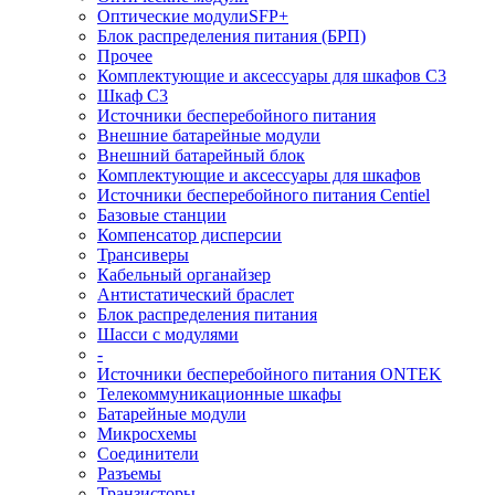
Оптические модулиSFP+
Блок распределения питания (БРП)
Прочее
Комплектующие и аксессуары для шкафов C3
Шкаф C3
Источники бесперебойного питания
Внешние батарейные модули
Внешний батарейный блок
Комплектующие и аксессуары для шкафов
Источники бесперебойного питания Centiel
Базовые станции
Компенсатор дисперсии
Трансиверы
Кабельный органайзер
Антистатический браслет
Блок распределения питания
Шасси с модулями
-
Источники бесперебойного питания ONTEK
Телекоммуникационные шкафы
Батарейные модули
Микросхемы
Соединители
Разъемы
Транзисторы