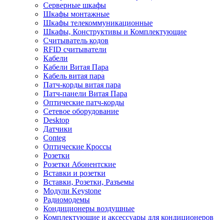
Серверные шкафы
Шкафы монтажные
Шкафы телекоммуникационные
Шкафы, Конструктивы и Комплектующие
Считыватель кодов
RFID считыватели
Кабели
Кабели Витая Пара
Кабель витая пара
Патч-корды витая пара
Патч-панели Витая Пара
Оптические патч-корды
Сетевое оборудование
Desktop
Датчики
Conteg
Оптические Кроссы
Розетки
Розетки Абонентские
Вставки и розетки
Вставки, Розетки, Разъемы
Модули Keystone
Радиомодемы
Кондиционеры воздушные
Комплектующие и аксессуары для кондиционеров