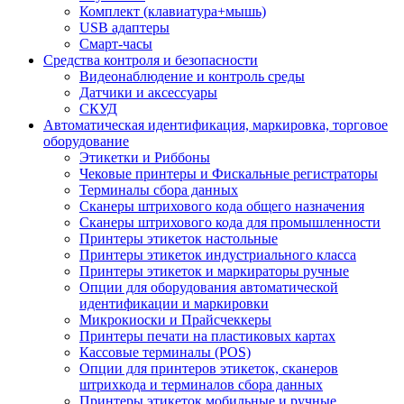
Комплект (клавиатура+мышь)
USB адаптеры
Смарт-часы
Средства контроля и безопасности
Видеонаблюдение и контроль среды
Датчики и аксессуары
СКУД
Автоматическая идентификация, маркировка, торговое
оборудование
Этикетки и Риббоны
Чековые принтеры и Фискальные регистраторы
Терминалы сбора данных
Сканеры штрихового кода общего назначения
Сканеры штрихового кода для промышленности
Принтеры этикеток настольные
Принтеры этикеток индустриального класса
Принтеры этикеток и маркираторы ручные
Опции для оборудования автоматической
идентификации и маркировки
Микрокиоски и Прайсчеккеры
Принтеры печати на пластиковых картах
Кассовые терминалы (POS)
Опции для принтеров этикеток, сканеров
штрихкода и терминалов сбора данных
Принтеры этикеток мобильные и ручные