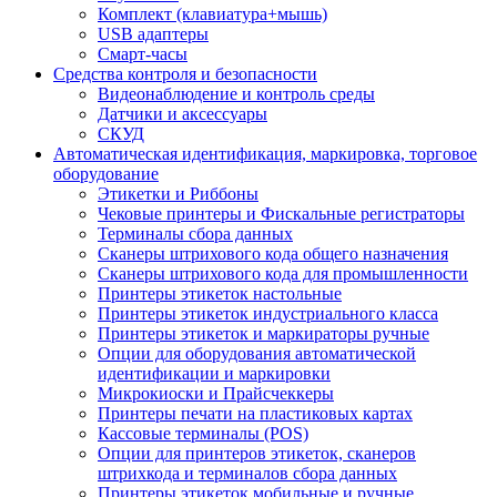
Комплект (клавиатура+мышь)
USB адаптеры
Смарт-часы
Средства контроля и безопасности
Видеонаблюдение и контроль среды
Датчики и аксессуары
СКУД
Автоматическая идентификация, маркировка, торговое
оборудование
Этикетки и Риббоны
Чековые принтеры и Фискальные регистраторы
Терминалы сбора данных
Сканеры штрихового кода общего назначения
Сканеры штрихового кода для промышленности
Принтеры этикеток настольные
Принтеры этикеток индустриального класса
Принтеры этикеток и маркираторы ручные
Опции для оборудования автоматической
идентификации и маркировки
Микрокиоски и Прайсчеккеры
Принтеры печати на пластиковых картах
Кассовые терминалы (POS)
Опции для принтеров этикеток, сканеров
штрихкода и терминалов сбора данных
Принтеры этикеток мобильные и ручные