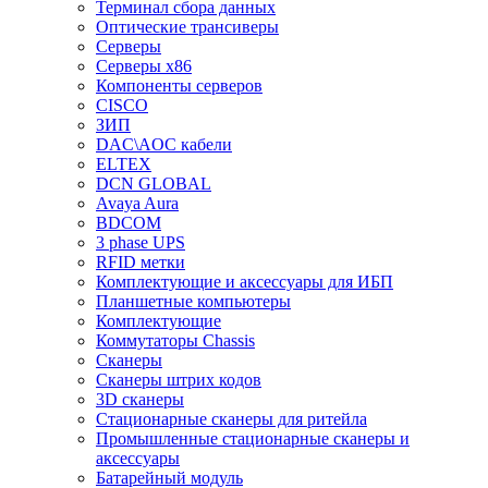
Терминал сбора данных
Оптические трансиверы
Серверы
Серверы x86
Компоненты серверов
CISCO
ЗИП
DAC\AOC кабели
ELTEX
DCN GLOBAL
Avaya Aura
BDCOM
3 phase UPS
RFID метки
Комплектующие и аксессуары для ИБП
Планшетные компьютеры
Комплектующие
Коммутаторы Chassis
Сканеры
Сканеры штрих кодов
3D сканеры
Стационарные сканеры для ритейла
Промышленные стационарные сканеры и
аксессуары
Батарейный модуль