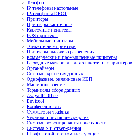
Телефоны
IP-телефоны настольные
IP-телефоны DECT
Принтеры
Принтеры карточные
Карточные принтеры
POS принтеры
Мобильные принтеры
Этикеточные принтеры
Принтеры высокого разрешения
Коммерческие и промышленные принтеры
Расходные материалы для этикеточных принтеров
Органайзеры
Системы хранения данных
Однофазные, онлайновые ИБП
Машинное зрение
Терминалы сбора данных
Avaya IP Office
Envicool
Конференцсвязь
Сумматоры трафика
Чернила и чистящие средства
Системы коронирования поверхности
Cистема УФ-отверждения
Шкафы, стойки и комплектующие