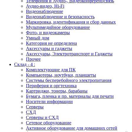
Телефония и Аудио-, Видеоконференцсвязь
Аудио-видео, Hi-Fi
Видеонаблюдение
Видеонаблюдение и безопасность
Маркировка, идентификация и сбор данных
Мультимедийное оборудование
Фото- и видеокамеры
Умный дом
Категория не определена
Аксессуары и гаджеты
Аксессуары, Электротранспорт и Гаджеты
Прочее
Склад - 4 :
Комплектующие для ПК
Компьютеры, ноутбуки, планшеты
Системы бесперебойного электропитания
Периферия и оргтехника
Картриджи, тонеры, барабаны
Бумага, пленка и пр. материалы для печати
Носители информации
Серверы
СХД
Серверы и СХД
Сетевое оборудование
Активное оборудование для домашних сетей