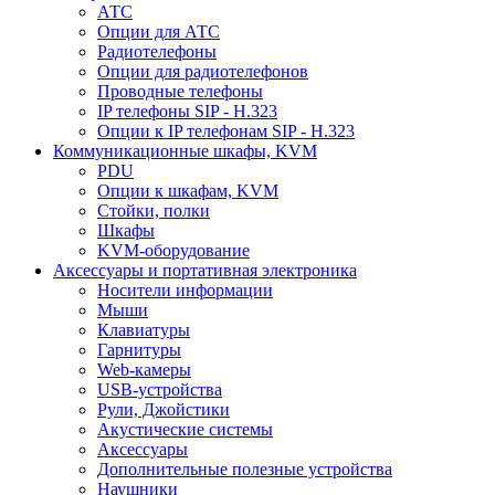
АТС
Опции для АТС
Радиотелефоны
Опции для радиотелефонов
Проводные телефоны
IP телефоны SIP - H.323
Опции к IP телефонам SIP - H.323
Коммуникационные шкафы, KVM
PDU
Опции к шкафам, KVM
Стойки, полки
Шкафы
KVM-оборудование
Аксессуары и портативная электроника
Носители информации
Мыши
Клавиатуры
Гарнитуры
Web-камеры
USB-устройства
Рули, Джойстики
Акустические системы
Аксессуары
Дополнительные полезные устройства
Наушники