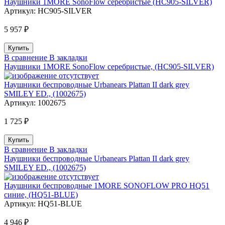
Наушники 1MORE SonoFlow серебристые (HC905-SILVER)
Артикул:
HC905-SILVER
5 957 ₽
В сравнение
В закладки
Наушники 1MORE SonoFlow серебристые, (HC905-SILVER)
Наушники беспроводные Urbanears Plattan II dark grey
SMILEY ED., (1002675)
Артикул:
1002675
1 725 ₽
В сравнение
В закладки
Наушники беспроводные Urbanears Plattan II dark grey
SMILEY ED., (1002675)
Наушники беспроводные 1MORE SONOFLOW PRO HQ51
синие, (HQ51-BLUE)
Артикул:
HQ51-BLUE
4 946 ₽