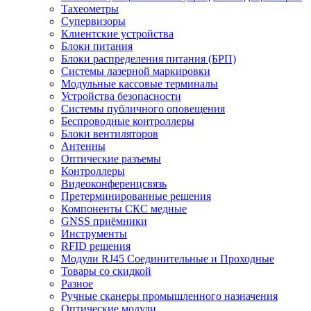
Тахеометры
Супервизоры
Клиентские устройства
Блоки питания
Блоки распределения питания (БРП)
Системы лазерной маркировки
Модульные кассовые терминалы
Устройства безопасности
Системы публичного оповещения
Беспроводные контроллеры
Блоки вентиляторов
Антенны
Оптические разъемы
Контроллеры
Видеоконференцсвязь
Претерминированные решения
Компоненты СКС медные
GNSS приёмники
Инструменты
RFID решения
Модули RJ45 Соединительные и Проходные
Товары со скидкой
Разное
Ручные сканеры промышленного назначения
Оптические модули