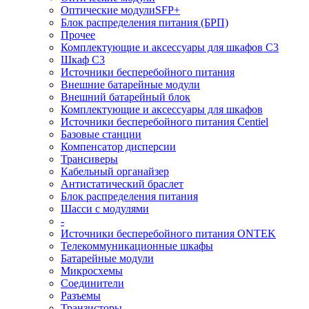
Оптические модулиSFP+
Блок распределения питания (БРП)
Прочее
Комплектующие и аксессуары для шкафов C3
Шкаф C3
Источники бесперебойного питания
Внешние батарейные модули
Внешний батарейный блок
Комплектующие и аксессуары для шкафов
Источники бесперебойного питания Centiel
Базовые станции
Компенсатор дисперсии
Трансиверы
Кабельный органайзер
Антистатический браслет
Блок распределения питания
Шасси с модулями
-
Источники бесперебойного питания ONTEK
Телекоммуникационные шкафы
Батарейные модули
Микросхемы
Соединители
Разъемы
Транзисторы