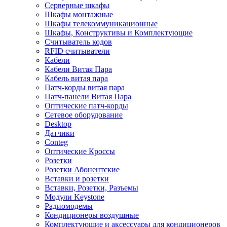
Серверные шкафы
Шкафы монтажные
Шкафы телекоммуникационные
Шкафы, Конструктивы и Комплектующие
Считыватель кодов
RFID считыватели
Кабели
Кабели Витая Пара
Кабель витая пара
Патч-корды витая пара
Патч-панели Витая Пара
Оптические патч-корды
Сетевое оборудование
Desktop
Датчики
Conteg
Оптические Кроссы
Розетки
Розетки Абонентские
Вставки и розетки
Вставки, Розетки, Разъемы
Модули Keystone
Радиомодемы
Кондиционеры воздушные
Комплектующие и аксессуары для кондиционеров