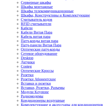
Серверные шкафы
Шкафы монтажные
Шкафы телекоммуникационные
Шкафы, Конструктивы и Комплектующие
Считыватель кодов
RFID считыватели
Кабели
Кабели Витая Пара
Кабель витая пара
Патч-корды витая пара
Патч-панели Витая Пара
Оптические патч-корды
Сетевое оборудование
Desktop
Датчики
Conteg
Оптические Кроссы
Розетки
Розетки Абонентские
Вставки и розетки
Вставки, Розетки, Разъемы
Модули Keystone
Радиомодемы
Кондиционеры воздушные
Комплектующие и аксессуары для кондиционеров