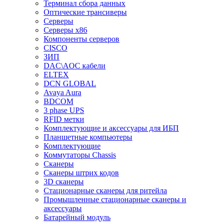
Терминал сбора данных
Оптические трансиверы
Серверы
Серверы x86
Компоненты серверов
CISCO
ЗИП
DAC\AOC кабели
ELTEX
DCN GLOBAL
Avaya Aura
BDCOM
3 phase UPS
RFID метки
Комплектующие и аксессуары для ИБП
Планшетные компьютеры
Комплектующие
Коммутаторы Chassis
Сканеры
Сканеры штрих кодов
3D сканеры
Стационарные сканеры для ритейла
Промышленные стационарные сканеры и
аксессуары
Батарейный модуль