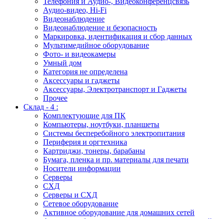
Телефония и Аудио-, Видеоконференцсвязь
Аудио-видео, Hi-Fi
Видеонаблюдение
Видеонаблюдение и безопасность
Маркировка, идентификация и сбор данных
Мультимедийное оборудование
Фото- и видеокамеры
Умный дом
Категория не определена
Аксессуары и гаджеты
Аксессуары, Электротранспорт и Гаджеты
Прочее
Склад - 4 :
Комплектующие для ПК
Компьютеры, ноутбуки, планшеты
Системы бесперебойного электропитания
Периферия и оргтехника
Картриджи, тонеры, барабаны
Бумага, пленка и пр. материалы для печати
Носители информации
Серверы
СХД
Серверы и СХД
Сетевое оборудование
Активное оборудование для домашних сетей