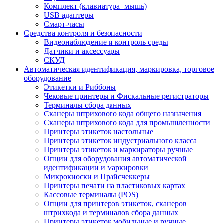
Комплект (клавиатура+мышь)
USB адаптеры
Смарт-часы
Средства контроля и безопасности
Видеонаблюдение и контроль среды
Датчики и аксессуары
СКУД
Автоматическая идентификация, маркировка, торговое
оборудование
Этикетки и Риббоны
Чековые принтеры и Фискальные регистраторы
Терминалы сбора данных
Сканеры штрихового кода общего назначения
Сканеры штрихового кода для промышленности
Принтеры этикеток настольные
Принтеры этикеток индустриального класса
Принтеры этикеток и маркираторы ручные
Опции для оборудования автоматической
идентификации и маркировки
Микрокиоски и Прайсчеккеры
Принтеры печати на пластиковых картах
Кассовые терминалы (POS)
Опции для принтеров этикеток, сканеров
штрихкода и терминалов сбора данных
Принтеры этикеток мобильные и ручные