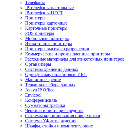
Телефоны
IP-телефоны настольные
IP-телефоны DECT
Принтеры
Принтеры карточные
Карточные принтеры
POS принтеры
Мобильные принтеры
Этикеточные принтеры
Принтеры высокого разрешения
Коммерческие и промышленные принтеры
Расходные материалы для этикеточных принтеров
Органайзеры
Системы хранения данных
Однофазные, онлайновые ИБП
Машинное зрение
Терминалы сбора данных
Avaya IP Office
Envicool
Конференцсвязь
Сумматоры трафика
Чернила и чистящие средства
Системы коронирования поверхности
Cистема УФ-отверждения
Шкафы, стойки и комплектующие