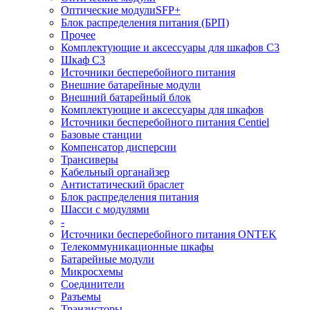
Оптические модулиSFP+
Блок распределения питания (БРП)
Прочее
Комплектующие и аксессуары для шкафов C3
Шкаф C3
Источники бесперебойного питания
Внешние батарейные модули
Внешний батарейный блок
Комплектующие и аксессуары для шкафов
Источники бесперебойного питания Centiel
Базовые станции
Компенсатор дисперсии
Трансиверы
Кабельный органайзер
Антистатический браслет
Блок распределения питания
Шасси с модулями
-
Источники бесперебойного питания ONTEK
Телекоммуникационные шкафы
Батарейные модули
Микросхемы
Соединители
Разъемы
Транзисторы