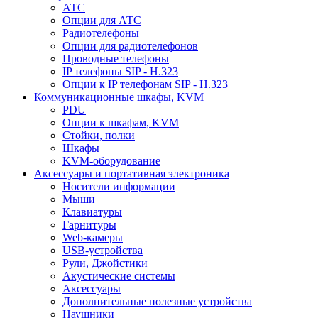
АТС
Опции для АТС
Радиотелефоны
Опции для радиотелефонов
Проводные телефоны
IP телефоны SIP - H.323
Опции к IP телефонам SIP - H.323
Коммуникационные шкафы, KVM
PDU
Опции к шкафам, KVM
Стойки, полки
Шкафы
KVM-оборудование
Аксессуары и портативная электроника
Носители информации
Мыши
Клавиатуры
Гарнитуры
Web-камеры
USB-устройства
Рули, Джойстики
Акустические системы
Аксессуары
Дополнительные полезные устройства
Наушники