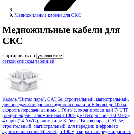
Медножильные кабели для СКС
Медножильные кабели для
СКС
Сортировать по
сеткой
списком
таблицей
Кабель "Витая пара", CAT 5e, строительный, магистральный,
для передачи цифрового аудиосигнала или Ethernet до 100 м,
скорость передачи данных 1 Гбит/ с, экранированный F/ UTP
(общий экран - алюминиевый 100%), категория 5e (100 MHz),
4 пары (24 AWG), одножиль/ Кабель "Витая пара", CAT 5e,
строительный, магистральный, для передачи цифрового
аудиосигнала или Ethernet до 100 м, скорость передачи данных