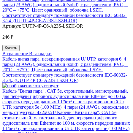
пары (23 AWG), одножильный (solid), с разделителем, PVC, –
20°C – +75°C, Цвет: оранжевый, оболочка LSZH.
Соответствует стандарту пожарной безопасности IEC-60332-
3-24. (UUTP-4P-C6-A23S-LSZH-OR)
Артикул:
UUTP-4P-C6-A23S-LSZH-OR
246 ₽
В сравнение
В закладки
Кабель витая пара, неэкранированная U/ UTP, категория 6, 4
пары (23 AWG), одножильный (solid), с разделителем, PVC, –
20°C – +75°C, Цвет: оранжевый, оболочка LSZH.
Соответствует стандарту пожарной безопасности IEC-60332-
3-24., (UUTP-4P-C6-A23S-LSZH-OR)
Кабель "Витая пара", CAT 5e, строительный, магистральный,
для передачи цифрового аудиосигнала или Ethernet до 100 м,
скорость передачи данных 1 Гбит/ с, не экранированный U/
UTP, категория 5e (100 MHz), 4 пары (24 AWG), одножильная
медь, структура: 4х2х0.51/ Кабель "Витая пара", CAT 5e,
строительный, магистральный, для передачи цифрового
аудиосигнала или Ethernet до 100 м, скорость передачи данных
1 Гбит/ с, не экранированный U/ UTP, категория 5e (100 MHz),