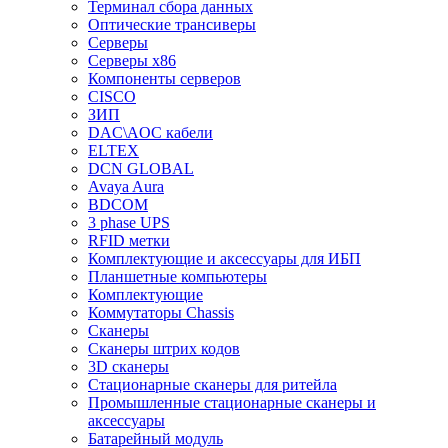
Терминал сбора данных
Оптические трансиверы
Серверы
Серверы x86
Компоненты серверов
CISCO
ЗИП
DAC\AOC кабели
ELTEX
DCN GLOBAL
Avaya Aura
BDCOM
3 phase UPS
RFID метки
Комплектующие и аксессуары для ИБП
Планшетные компьютеры
Комплектующие
Коммутаторы Chassis
Сканеры
Сканеры штрих кодов
3D сканеры
Стационарные сканеры для ритейла
Промышленные стационарные сканеры и
аксессуары
Батарейный модуль