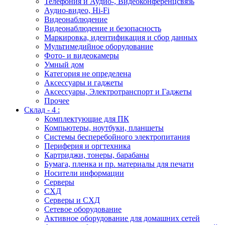
Телефония и Аудио-, Видеоконференцсвязь
Аудио-видео, Hi-Fi
Видеонаблюдение
Видеонаблюдение и безопасность
Маркировка, идентификация и сбор данных
Мультимедийное оборудование
Фото- и видеокамеры
Умный дом
Категория не определена
Аксессуары и гаджеты
Аксессуары, Электротранспорт и Гаджеты
Прочее
Склад - 4 :
Комплектующие для ПК
Компьютеры, ноутбуки, планшеты
Системы бесперебойного электропитания
Периферия и оргтехника
Картриджи, тонеры, барабаны
Бумага, пленка и пр. материалы для печати
Носители информации
Серверы
СХД
Серверы и СХД
Сетевое оборудование
Активное оборудование для домашних сетей