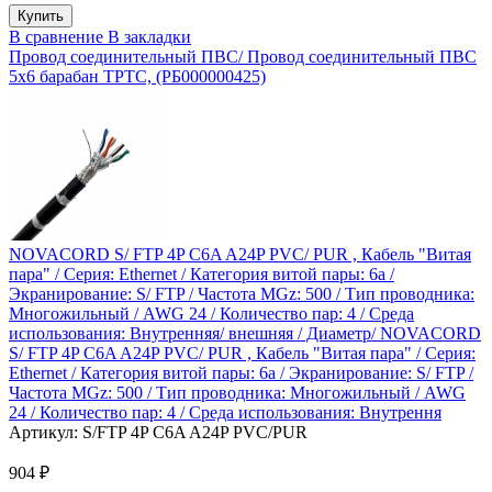
В сравнение
В закладки
Провод соединительный ПВС/ Провод соединительный ПВС
5х6 барабан ТРТС, (РБ000000425)
NOVACORD S/ FTP 4P C6A A24P PVC/ PUR , Кабель "Витая
пара" / Серия: Ethernet / Категория витой пары: 6a /
Экранирование: S/ FTP / Частота MGz: 500 / Тип проводника:
Многожильный / AWG 24 / Количество пар: 4 / Среда
использования: Внутренняя/ внешняя / Диаметр/ NOVACORD
S/ FTP 4P C6A A24P PVC/ PUR , Кабель "Витая пара" / Серия:
Ethernet / Категория витой пары: 6a / Экранирование: S/ FTP /
Частота MGz: 500 / Тип проводника: Многожильный / AWG
24 / Количество пар: 4 / Среда использования: Внутрення
Артикул:
S/FTP 4P C6A A24P PVC/PUR
904 ₽