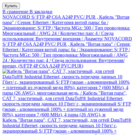
В сравнение
В закладки
NOVACORD S/ FTP 4P C6A A24P PVC/ PUR , Кабель "Витая
пара" / Серия: Ethernet / Категория витой пары: 6a /
Экранирование: S/ FTP / Частота MGz: 500 / Тип проводника:
Многожильный / AWG 24 / Количество пар: 4 / Среда
использования: Внутренняя/ внешняя / Диаметр/ NOVACORD
S/ FTP 4P C6A A24P PVC/ PUR , Кабель "Витая пара" / Серия:
Ethernet / Категория витой пары: 6a / Экранирование: S/ FTP /
Частота MGz: 500 / Тип проводника: Многожильный / AWG
24 / Количество пар: 4 / Среда использования: Внутренняя/
внешн, (S/FTP 4P C6A A24P PVC/PUR)
Кабель "Витая пара", CAT 7, эластичный, для сетей DataTuff®
Industrial Ethernet, скорость передачи данных 10 Гбит/ с,
экранированный S/ FTP (экран - алюминиевый 100% +