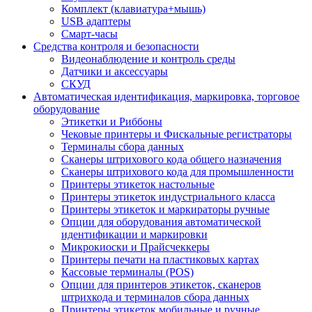
Комплект (клавиатура+мышь)
USB адаптеры
Смарт-часы
Средства контроля и безопасности
Видеонаблюдение и контроль среды
Датчики и аксессуары
СКУД
Автоматическая идентификация, маркировка, торговое
оборудование
Этикетки и Риббоны
Чековые принтеры и Фискальные регистраторы
Терминалы сбора данных
Сканеры штрихового кода общего назначения
Сканеры штрихового кода для промышленности
Принтеры этикеток настольные
Принтеры этикеток индустриального класса
Принтеры этикеток и маркираторы ручные
Опции для оборудования автоматической
идентификации и маркировки
Микрокиоски и Прайсчеккеры
Принтеры печати на пластиковых картах
Кассовые терминалы (POS)
Опции для принтеров этикеток, сканеров
штрихкода и терминалов сбора данных
Принтеры этикеток мобильные и ручные