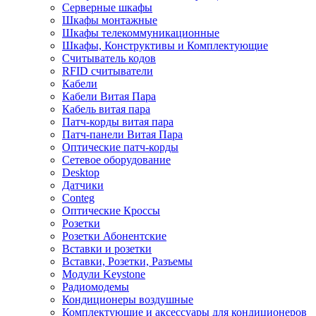
Серверные шкафы
Шкафы монтажные
Шкафы телекоммуникационные
Шкафы, Конструктивы и Комплектующие
Считыватель кодов
RFID считыватели
Кабели
Кабели Витая Пара
Кабель витая пара
Патч-корды витая пара
Патч-панели Витая Пара
Оптические патч-корды
Сетевое оборудование
Desktop
Датчики
Conteg
Оптические Кроссы
Розетки
Розетки Абонентские
Вставки и розетки
Вставки, Розетки, Разъемы
Модули Keystone
Радиомодемы
Кондиционеры воздушные
Комплектующие и аксессуары для кондиционеров