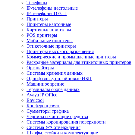
Телефоны
IP-телефоны настольные
IP-телефоны DECT
Принтеры
Принтеры карточные
Карточные принтеры
POS принтеры
Мобильные принтеры
Этикеточные принтеры
Принтеры высокого разрешения
Коммерческие и промышленные принтеры
Расходные материалы для этикеточных принтеров
Органайзеры
Системы хранения данных
Однофазные, онлайновые ИБП
Машинное зрение
Терминалы сбора данных
Avaya IP Office
Envicool
Конференцсвязь
Сумматоры трафика
Чернила и чистящие средства
Системы коронирования поверхности
Cистема УФ-отверждения
Шкафы, стойки и комплектующие