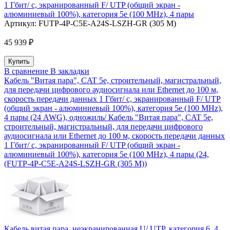
1 Гбит/ с, экранированный F/ UTP (общий экран -
алюминиевый 100%), категория 5e (100 MHz), 4 пары
Артикул:
FUTP-4P-C5E-A24S-LSZH-GR (305 M)
45 939 ₽
В сравнение
В закладки
Кабель "Витая пара", CAT 5e, строительный, магистральный,
для передачи цифрового аудиосигнала или Ethernet до 100 м,
скорость передачи данных 1 Гбит/ с, экранированный F/ UTP
(общий экран - алюминиевый 100%), категория 5e (100 MHz),
4 пары (24 AWG), одножиль/ Кабель "Витая пара", CAT 5e,
строительный, магистральный, для передачи цифрового
аудиосигнала или Ethernet до 100 м, скорость передачи данных
1 Гбит/ с, экранированный F/ UTP (общий экран -
алюминиевый 100%), категория 5e (100 MHz), 4 пары (24,
(FUTP-4P-C5E-A24S-LSZH-GR (305 M))
Кабель витая пара, неэкранированная U/ UTP, категория 6, 4