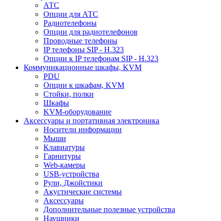
АТС
Опции для АТС
Радиотелефоны
Опции для радиотелефонов
Проводные телефоны
IP телефоны SIP - H.323
Опции к IP телефонам SIP - H.323
Коммуникационные шкафы, KVM
PDU
Опции к шкафам, KVM
Стойки, полки
Шкафы
KVM-оборудование
Аксессуары и портативная электроника
Носители информации
Мыши
Клавиатуры
Гарнитуры
Web-камеры
USB-устройства
Рули, Джойстики
Акустические системы
Аксессуары
Дополнительные полезные устройства
Наушники