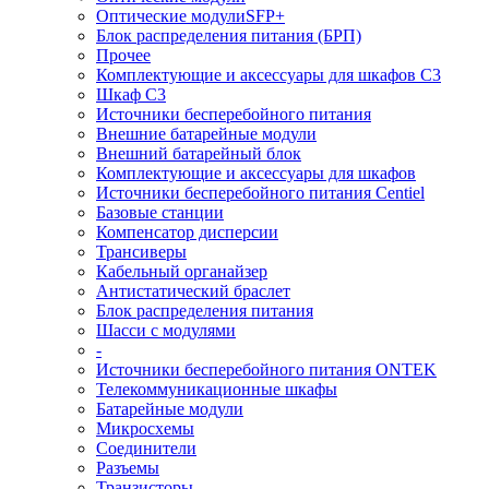
Оптические модулиSFP+
Блок распределения питания (БРП)
Прочее
Комплектующие и аксессуары для шкафов C3
Шкаф C3
Источники бесперебойного питания
Внешние батарейные модули
Внешний батарейный блок
Комплектующие и аксессуары для шкафов
Источники бесперебойного питания Centiel
Базовые станции
Компенсатор дисперсии
Трансиверы
Кабельный органайзер
Антистатический браслет
Блок распределения питания
Шасси с модулями
-
Источники бесперебойного питания ONTEK
Телекоммуникационные шкафы
Батарейные модули
Микросхемы
Соединители
Разъемы
Транзисторы