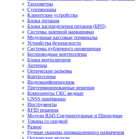
Тахеометры
Супервизоры
Клиентские устройства
Блоки питания
Блоки распределения питания (БРП)
Системы лазерной маркировки
Модульные кассовые терминалы
Устройства безопасности
Системы публичного оповещения
Беспроводные контроллеры
Блоки вентиляторов
Антенны
Оптические разъемы
Контроллеры
Видеоконференцсвязь
Претерминированные решения
Компоненты СКС медные
GNSS приёмники
Инструменты
RFID решения
Модули RJ45 Соединительные и Проходные
Товары со скидкой
Разное
Ручные сканеры промышленного назначения
Оптические модули