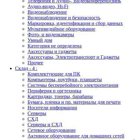
Телефония и Аудио-, Видеоконференцсвязь
Аудио-видео, Hi-Fi
Видеонаблюдение
Видеонаблюдение и безопасность
Маркировка, идентификация и сбор данных
Мультимедийное оборудование
Фото- и видеокамеры
Умный дом
Категория не определена
Аксессуары и гаджеты
Аксессуары, Электротранспорт и Гаджеты
Прочее
Склад - 4 :
Комплектующие для ПК
Компьютеры, ноутбуки, планшеты
Системы бесперебойного электропитания
Периферия и оргтехника
Картриджи, тонеры, барабаны
Бумага, пленка и пр. материалы для печати
Носители информации
Серверы
СХД
Серверы и СХД
Сетевое оборудование
Активное оборудование для домашних сетей