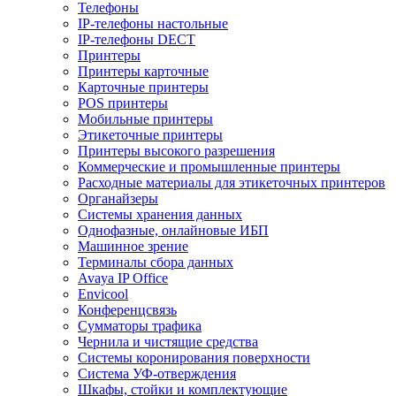
Телефоны
IP-телефоны настольные
IP-телефоны DECT
Принтеры
Принтеры карточные
Карточные принтеры
POS принтеры
Мобильные принтеры
Этикеточные принтеры
Принтеры высокого разрешения
Коммерческие и промышленные принтеры
Расходные материалы для этикеточных принтеров
Органайзеры
Системы хранения данных
Однофазные, онлайновые ИБП
Машинное зрение
Терминалы сбора данных
Avaya IP Office
Envicool
Конференцсвязь
Сумматоры трафика
Чернила и чистящие средства
Системы коронирования поверхности
Cистема УФ-отверждения
Шкафы, стойки и комплектующие