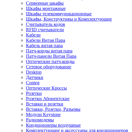
Серверные шкафы
Шкафы монтажные
Шкафы телекоммуникационные
Шкафы, Конструктивы и Комплектующие
Считыватель кодов
RFID считыватели
Кабели
Кабели Витая Пара
Кабель витая пара
Патч-корды витая пара
Патч-панели Витая Пара
Оптические патч-корды
Сетевое оборудование
Desktop
Датчики
Conteg
Оптические Кроссы
Розетки
Розетки Абонентские
Вставки и розетки
Вставки, Розетки, Разъемы
Модули Keystone
Радиомодемы
Кондиционеры воздушные
Комплектующие и аксессуары для кондиционеров