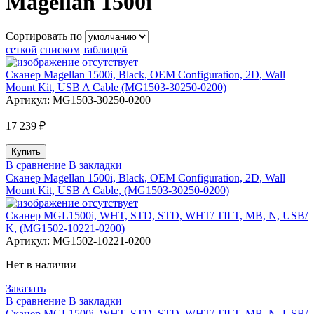
Magellan 1500i
Сортировать по
сеткой
списком
таблицей
Сканер Magellan 1500i, Black, OEM Configuration, 2D, Wall
Mount Kit, USB A Cable (MG1503-30250-0200)
Артикул:
MG1503-30250-0200
17 239 ₽
В сравнение
В закладки
Сканер Magellan 1500i, Black, OEM Configuration, 2D, Wall
Mount Kit, USB A Cable, (MG1503-30250-0200)
Сканер MGL1500i, WHT, STD, STD, WHT/ TILT, MB, N, USB/
K, (MG1502-10221-0200)
Артикул:
MG1502-10221-0200
Нет в наличии
Заказать
В сравнение
В закладки
Сканер MGL1500i, WHT, STD, STD, WHT/ TILT, MB, N, USB/