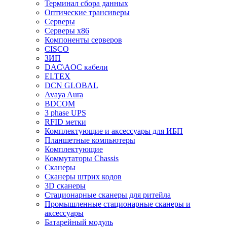
Терминал сбора данных
Оптические трансиверы
Серверы
Серверы x86
Компоненты серверов
CISCO
ЗИП
DAC\AOC кабели
ELTEX
DCN GLOBAL
Avaya Aura
BDCOM
3 phase UPS
RFID метки
Комплектующие и аксессуары для ИБП
Планшетные компьютеры
Комплектующие
Коммутаторы Chassis
Сканеры
Сканеры штрих кодов
3D сканеры
Стационарные сканеры для ритейла
Промышленные стационарные сканеры и
аксессуары
Батарейный модуль