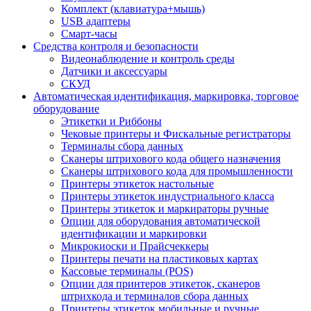
Комплект (клавиатура+мышь)
USB адаптеры
Смарт-часы
Средства контроля и безопасности
Видеонаблюдение и контроль среды
Датчики и аксессуары
СКУД
Автоматическая идентификация, маркировка, торговое
оборудование
Этикетки и Риббоны
Чековые принтеры и Фискальные регистраторы
Терминалы сбора данных
Сканеры штрихового кода общего назначения
Сканеры штрихового кода для промышленности
Принтеры этикеток настольные
Принтеры этикеток индустриального класса
Принтеры этикеток и маркираторы ручные
Опции для оборудования автоматической
идентификации и маркировки
Микрокиоски и Прайсчеккеры
Принтеры печати на пластиковых картах
Кассовые терминалы (POS)
Опции для принтеров этикеток, сканеров
штрихкода и терминалов сбора данных
Принтеры этикеток мобильные и ручные