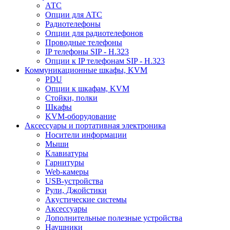
АТС
Опции для АТС
Радиотелефоны
Опции для радиотелефонов
Проводные телефоны
IP телефоны SIP - H.323
Опции к IP телефонам SIP - H.323
Коммуникационные шкафы, KVM
PDU
Опции к шкафам, KVM
Стойки, полки
Шкафы
KVM-оборудование
Аксессуары и портативная электроника
Носители информации
Мыши
Клавиатуры
Гарнитуры
Web-камеры
USB-устройства
Рули, Джойстики
Акустические системы
Аксессуары
Дополнительные полезные устройства
Наушники