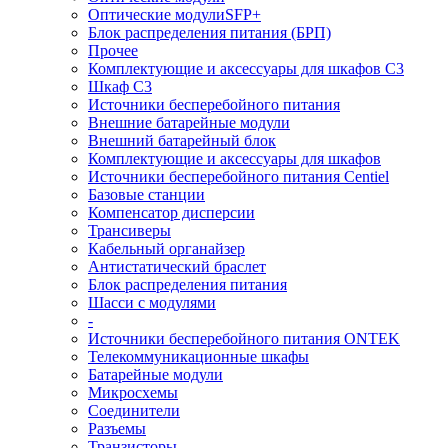
Оптические модулиSFP+
Блок распределения питания (БРП)
Прочее
Комплектующие и аксессуары для шкафов C3
Шкаф C3
Источники бесперебойного питания
Внешние батарейные модули
Внешний батарейный блок
Комплектующие и аксессуары для шкафов
Источники бесперебойного питания Centiel
Базовые станции
Компенсатор дисперсии
Трансиверы
Кабельный органайзер
Антистатический браслет
Блок распределения питания
Шасси с модулями
-
Источники бесперебойного питания ONTEK
Телекоммуникационные шкафы
Батарейные модули
Микросхемы
Соединители
Разъемы
Транзисторы