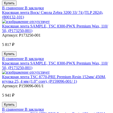
В сравнение
В закладки
Красящая лента Воск/ Смола Zebra 3200 33/ 74 (TLP 2824),
(800132-101)
Красящая лента SAMPLE, TSC 8300-PWX Premium Wax, 110/
50, (P173250-001)
Артикул:
P173250-001
5 817 ₽
В сравнение
В закладки
Красящая лента SAMPLE, TSC 8300-PWX Premium Wax, 110/
50, (P173250-001)
Красящая лента TSC 8770-PRE Premium Resin 152мм/ 450М,
втулка 25, 4 мм (1.0” core), (P159096-001/ 1)
Артикул:
P159096-001/1
5 941 ₽
В сравнение
В закладки