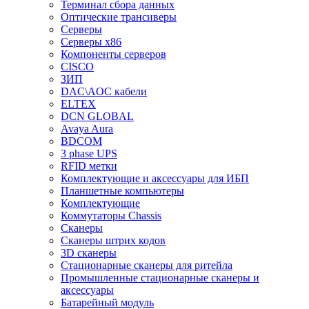
Терминал сбора данных
Оптические трансиверы
Серверы
Серверы x86
Компоненты серверов
CISCO
ЗИП
DAC\AOC кабели
ELTEX
DCN GLOBAL
Avaya Aura
BDCOM
3 phase UPS
RFID метки
Комплектующие и аксессуары для ИБП
Планшетные компьютеры
Комплектующие
Коммутаторы Chassis
Сканеры
Сканеры штрих кодов
3D сканеры
Стационарные сканеры для ритейла
Промышленные стационарные сканеры и
аксессуары
Батарейный модуль