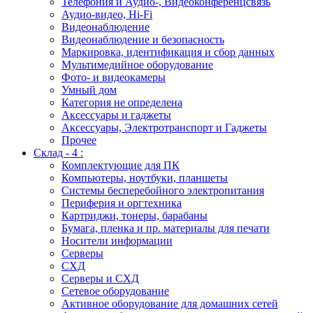
Телефония и Аудио-, Видеоконференцсвязь
Аудио-видео, Hi-Fi
Видеонаблюдение
Видеонаблюдение и безопасность
Маркировка, идентификация и сбор данных
Мультимедийное оборудование
Фото- и видеокамеры
Умный дом
Категория не определена
Аксессуары и гаджеты
Аксессуары, Электротранспорт и Гаджеты
Прочее
Склад - 4 :
Комплектующие для ПК
Компьютеры, ноутбуки, планшеты
Системы бесперебойного электропитания
Периферия и оргтехника
Картриджи, тонеры, барабаны
Бумага, пленка и пр. материалы для печати
Носители информации
Серверы
СХД
Серверы и СХД
Сетевое оборудование
Активное оборудование для домашних сетей