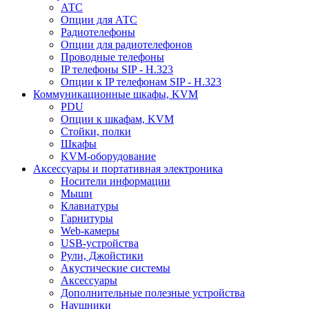
АТС
Опции для АТС
Радиотелефоны
Опции для радиотелефонов
Проводные телефоны
IP телефоны SIP - H.323
Опции к IP телефонам SIP - H.323
Коммуникационные шкафы, KVM
PDU
Опции к шкафам, KVM
Стойки, полки
Шкафы
KVM-оборудование
Аксессуары и портативная электроника
Носители информации
Мыши
Клавиатуры
Гарнитуры
Web-камеры
USB-устройства
Рули, Джойстики
Акустические системы
Аксессуары
Дополнительные полезные устройства
Наушники