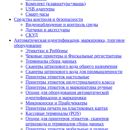
Комплект (клавиатура+мышь)
USB адаптеры
Смарт-часы
Средства контроля и безопасности
Видеонаблюдение и контроль среды
Датчики и аксессуары
СКУД
Автоматическая идентификация, маркировка, торговое
оборудование
Этикетки и Риббоны
Чековые принтеры и Фискальные регистраторы
Терминалы сбора данных
Сканеры штрихового кода общего назначения
Сканеры штрихового кода для промышленности
Принтеры этикеток настольные
Принтеры этикеток индустриального класса
Принтеры этикеток и маркираторы ручные
Опции для оборудования автоматической
идентификации и маркировки
Микрокиоски и Прайсчеккеры
Принтеры печати на пластиковых картах
Кассовые терминалы (POS)
Опции для принтеров этикеток, сканеров
штрихкода и терминалов сбора данных
Принтеры этикеток мобильные и ручные