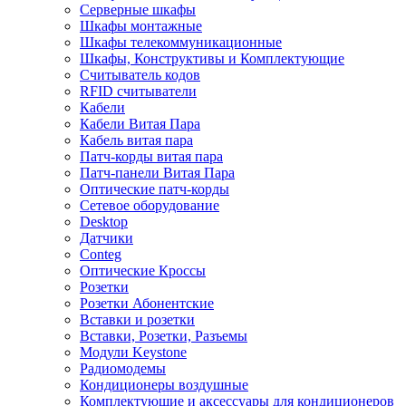
Серверные шкафы
Шкафы монтажные
Шкафы телекоммуникационные
Шкафы, Конструктивы и Комплектующие
Считыватель кодов
RFID считыватели
Кабели
Кабели Витая Пара
Кабель витая пара
Патч-корды витая пара
Патч-панели Витая Пара
Оптические патч-корды
Сетевое оборудование
Desktop
Датчики
Conteg
Оптические Кроссы
Розетки
Розетки Абонентские
Вставки и розетки
Вставки, Розетки, Разъемы
Модули Keystone
Радиомодемы
Кондиционеры воздушные
Комплектующие и аксессуары для кондиционеров