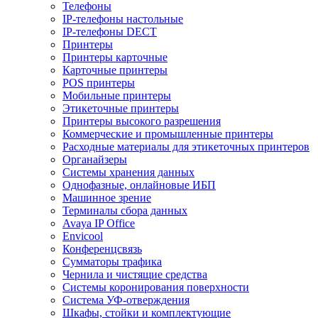
Телефоны
IP-телефоны настольные
IP-телефоны DECT
Принтеры
Принтеры карточные
Карточные принтеры
POS принтеры
Мобильные принтеры
Этикеточные принтеры
Принтеры высокого разрешения
Коммерческие и промышленные принтеры
Расходные материалы для этикеточных принтеров
Органайзеры
Системы хранения данных
Однофазные, онлайновые ИБП
Машинное зрение
Терминалы сбора данных
Avaya IP Office
Envicool
Конференцсвязь
Сумматоры трафика
Чернила и чистящие средства
Системы коронирования поверхности
Cистема УФ-отверждения
Шкафы, стойки и комплектующие