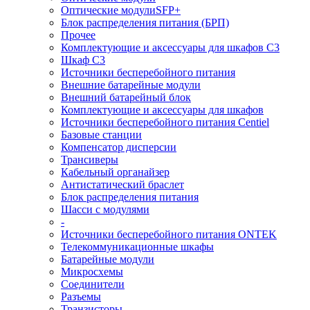
Оптические модулиSFP+
Блок распределения питания (БРП)
Прочее
Комплектующие и аксессуары для шкафов C3
Шкаф C3
Источники бесперебойного питания
Внешние батарейные модули
Внешний батарейный блок
Комплектующие и аксессуары для шкафов
Источники бесперебойного питания Centiel
Базовые станции
Компенсатор дисперсии
Трансиверы
Кабельный органайзер
Антистатический браслет
Блок распределения питания
Шасси с модулями
-
Источники бесперебойного питания ONTEK
Телекоммуникационные шкафы
Батарейные модули
Микросхемы
Соединители
Разъемы
Транзисторы