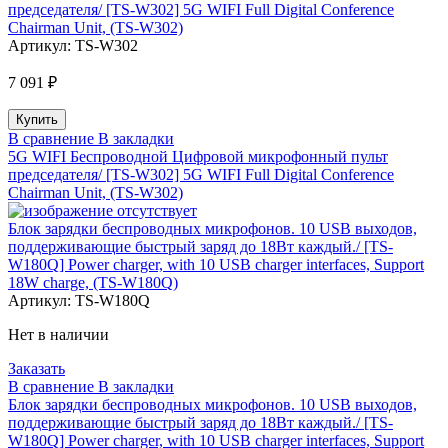
председателя/ [TS-W302] 5G WIFI Full Digital Conference
Chairman Unit, (TS-W302)
Артикул:
TS-W302
7 091 ₽
В сравнение
В закладки
5G WIFI Беспроводной Цифровой микрофонный пульт
председателя/ [TS-W302] 5G WIFI Full Digital Conference
Chairman Unit, (TS-W302)
Блок зарядки беспроводных микрофонов. 10 USB выходов,
поддерживающие быстрый заряд до 18Вт каждый./ [TS-
W180Q] Power charger, with 10 USB charger interfaces, Support
18W charge, (TS-W180Q)
Артикул:
TS-W180Q
Нет в наличии
Заказать
В сравнение
В закладки
Блок зарядки беспроводных микрофонов. 10 USB выходов,
поддерживающие быстрый заряд до 18Вт каждый./ [TS-
W180Q] Power charger, with 10 USB charger interfaces, Support