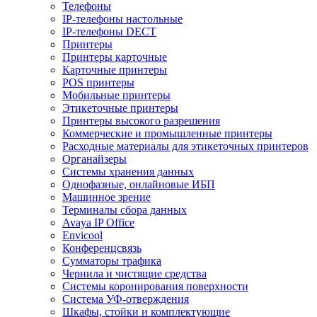
Телефоны
IP-телефоны настольные
IP-телефоны DECT
Принтеры
Принтеры карточные
Карточные принтеры
POS принтеры
Мобильные принтеры
Этикеточные принтеры
Принтеры высокого разрешения
Коммерческие и промышленные принтеры
Расходные материалы для этикеточных принтеров
Органайзеры
Системы хранения данных
Однофазные, онлайновые ИБП
Машинное зрение
Терминалы сбора данных
Avaya IP Office
Envicool
Конференцсвязь
Сумматоры трафика
Чернила и чистящие средства
Системы коронирования поверхности
Cистема УФ-отверждения
Шкафы, стойки и комплектующие