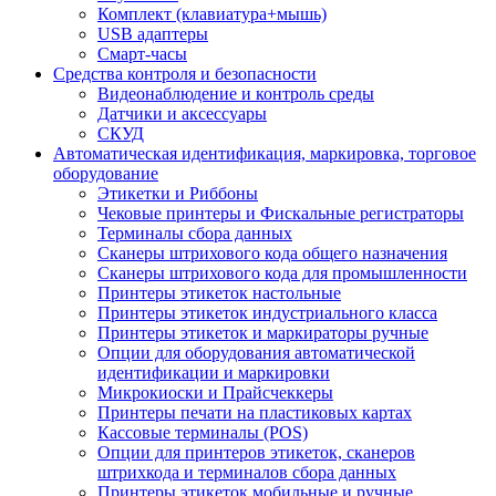
Комплект (клавиатура+мышь)
USB адаптеры
Смарт-часы
Средства контроля и безопасности
Видеонаблюдение и контроль среды
Датчики и аксессуары
СКУД
Автоматическая идентификация, маркировка, торговое
оборудование
Этикетки и Риббоны
Чековые принтеры и Фискальные регистраторы
Терминалы сбора данных
Сканеры штрихового кода общего назначения
Сканеры штрихового кода для промышленности
Принтеры этикеток настольные
Принтеры этикеток индустриального класса
Принтеры этикеток и маркираторы ручные
Опции для оборудования автоматической
идентификации и маркировки
Микрокиоски и Прайсчеккеры
Принтеры печати на пластиковых картах
Кассовые терминалы (POS)
Опции для принтеров этикеток, сканеров
штрихкода и терминалов сбора данных
Принтеры этикеток мобильные и ручные