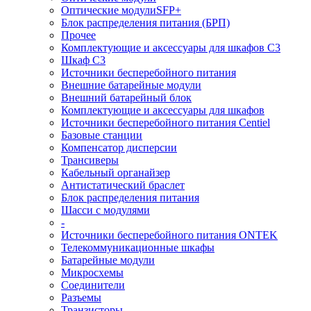
Оптические модулиSFP+
Блок распределения питания (БРП)
Прочее
Комплектующие и аксессуары для шкафов C3
Шкаф C3
Источники бесперебойного питания
Внешние батарейные модули
Внешний батарейный блок
Комплектующие и аксессуары для шкафов
Источники бесперебойного питания Centiel
Базовые станции
Компенсатор дисперсии
Трансиверы
Кабельный органайзер
Антистатический браслет
Блок распределения питания
Шасси с модулями
-
Источники бесперебойного питания ONTEK
Телекоммуникационные шкафы
Батарейные модули
Микросхемы
Соединители
Разъемы
Транзисторы