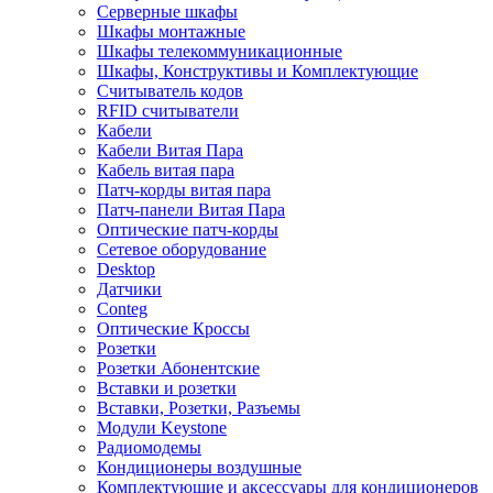
Серверные шкафы
Шкафы монтажные
Шкафы телекоммуникационные
Шкафы, Конструктивы и Комплектующие
Считыватель кодов
RFID считыватели
Кабели
Кабели Витая Пара
Кабель витая пара
Патч-корды витая пара
Патч-панели Витая Пара
Оптические патч-корды
Сетевое оборудование
Desktop
Датчики
Conteg
Оптические Кроссы
Розетки
Розетки Абонентские
Вставки и розетки
Вставки, Розетки, Разъемы
Модули Keystone
Радиомодемы
Кондиционеры воздушные
Комплектующие и аксессуары для кондиционеров