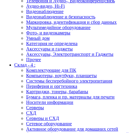
Телефония и Аудио-, Видеоконференцсвязь
Аудио-видео, Hi-Fi
Видеонаблюдение
Видеонаблюдение и безопасность
Маркировка, идентификация и сбор данных
Мультимедийное оборудование
Фото- и видеокамеры
Умный дом
Категория не определена
Аксессуары и гаджеты
Аксессуары, Электротранспорт и Гаджеты
Прочее
Склад - 4 :
Комплектующие для ПК
Компьютеры, ноутбуки, планшеты
Системы бесперебойного электропитания
Периферия и оргтехника
Картриджи, тонеры, барабаны
Бумага, пленка и пр. материалы для печати
Носители информации
Серверы
СХД
Серверы и СХД
Сетевое оборудование
Активное оборудование для домашних сетей