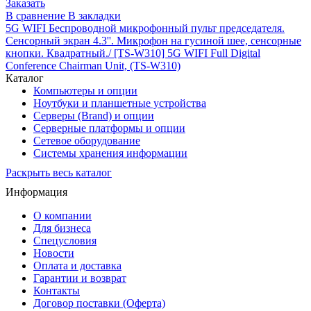
Заказать
В сравнение
В закладки
5G WIFI Беспроводной микрофонный пульт председателя.
Сенсорный экран 4.3''. Микрофон на гусиной шее, сенсорные
кнопки. Квадратный./ [TS-W310] 5G WIFI Full Digital
Conference Chairman Unit, (TS-W310)
Каталог
Компьютеры и опции
Ноутбуки и планшетные устройства
Серверы (Brand) и опции
Серверные платформы и опции
Сетевое оборудование
Системы хранения информации
Раскрыть весь каталог
Информация
О компании
Для бизнеса
Спецусловия
Новости
Оплата и доставка
Гарантии и возврат
Контакты
Договор поставки (Оферта)