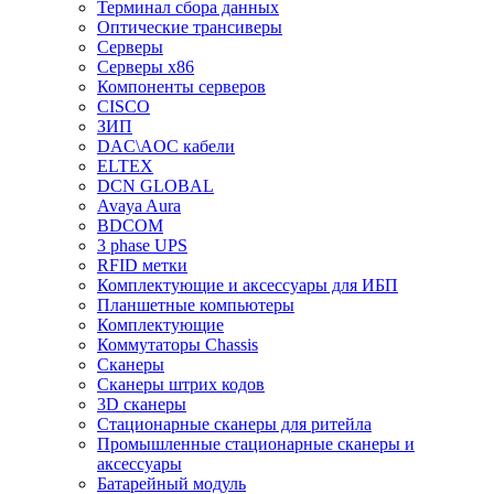
Терминал сбора данных
Оптические трансиверы
Серверы
Серверы x86
Компоненты серверов
CISCO
ЗИП
DAC\AOC кабели
ELTEX
DCN GLOBAL
Avaya Aura
BDCOM
3 phase UPS
RFID метки
Комплектующие и аксессуары для ИБП
Планшетные компьютеры
Комплектующие
Коммутаторы Chassis
Сканеры
Сканеры штрих кодов
3D сканеры
Стационарные сканеры для ритейла
Промышленные стационарные сканеры и
аксессуары
Батарейный модуль