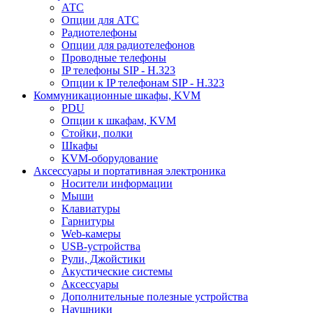
АТС
Опции для АТС
Радиотелефоны
Опции для радиотелефонов
Проводные телефоны
IP телефоны SIP - H.323
Опции к IP телефонам SIP - H.323
Коммуникационные шкафы, KVM
PDU
Опции к шкафам, KVM
Стойки, полки
Шкафы
KVM-оборудование
Аксессуары и портативная электроника
Носители информации
Мыши
Клавиатуры
Гарнитуры
Web-камеры
USB-устройства
Рули, Джойстики
Акустические системы
Аксессуары
Дополнительные полезные устройства
Наушники