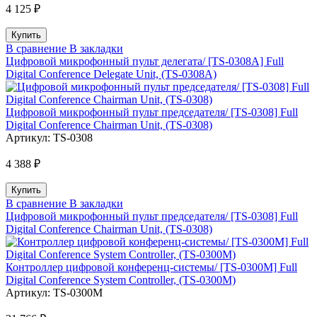
4 125 ₽
В сравнение
В закладки
Цифровой микрофонный пульт делегата/ [TS-0308A] Full
Digital Conference Delegate Unit, (TS-0308A)
Цифровой микрофонный пульт председателя/ [TS-0308] Full
Digital Conference Chairman Unit, (TS-0308)
Артикул:
TS-0308
4 388 ₽
В сравнение
В закладки
Цифровой микрофонный пульт председателя/ [TS-0308] Full
Digital Conference Chairman Unit, (TS-0308)
Контроллер цифровой конференц-системы/ [TS-0300M] Full
Digital Conference System Controller, (TS-0300M)
Артикул:
TS-0300M