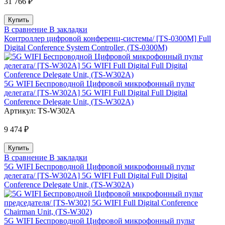
31 766 ₽
В сравнение
В закладки
Контроллер цифровой конференц-системы/ [TS-0300M] Full
Digital Conference System Controller, (TS-0300M)
5G WIFI Беспроводной Цифровой микрофонный пульт
делегата/ [TS-W302A] 5G WIFI Full Digital Full Digital
Conference Delegate Unit, (TS-W302A)
Артикул:
TS-W302A
9 474 ₽
В сравнение
В закладки
5G WIFI Беспроводной Цифровой микрофонный пульт
делегата/ [TS-W302A] 5G WIFI Full Digital Full Digital
Conference Delegate Unit, (TS-W302A)
5G WIFI Беспроводной Цифровой микрофонный пульт