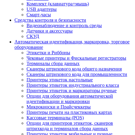
Комплект (клавиатура+мышь)
USB адаптеры
Смарт-часы
Средства контроля и безопасности
Видеонаблюдение и контроль среды
Датчики и аксессуары
СКУД
Автоматическая идентификация, маркировка, торговое
оборудование
Этикетки и Риббоны
Чековые принтеры и Фискальные регистраторы
Терминалы сбора данных
Сканеры штрихового кода общего назначения
Сканеры штрихового кода для промышленности
Принтеры этикеток настольные
Принтеры этикеток индустриального класса
Принтеры этикеток и маркираторы ручные
Опции для оборудования автоматической
идентификации и маркировки
Микрокиоски и Прайсчеккеры
Принтеры печати на пластиковых картах
Кассовые терминалы (POS)
Опции для принтеров этикеток, сканеров
штрихкода и терминалов сбора данных
Принтеры этикеток мобильные и ручные