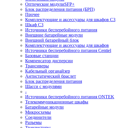
Оптические модулиSFP+
Блок распределения питания (БРП)
Прочее
Комплектующие и аксессуары для шкафов C3
Шкаф C3
Источники бесперебойного питания
Внешние батарейные модули
Внешний батарейный блок
Комплектующие и аксессуары для шкафов
Источники бесперебойного питания Centiel
Базовые станции
Компенсатор дисперсии
Трансиверы
Кабельный органайзер
Антистатический браслет
Блок распределения питания
Шасси с модулями
-
Источники бесперебойного питания ONTEK
Телекоммуникационные шкафы
Батарейные модули
Микросхемы
Соединители
Разъемы
Транзисторы