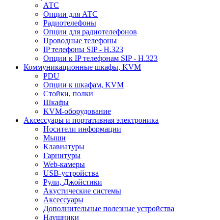
АТС
Опции для АТС
Радиотелефоны
Опции для радиотелефонов
Проводные телефоны
IP телефоны SIP - H.323
Опции к IP телефонам SIP - H.323
Коммуникационные шкафы, KVM
PDU
Опции к шкафам, KVM
Стойки, полки
Шкафы
KVM-оборудование
Аксессуары и портативная электроника
Носители информации
Мыши
Клавиатуры
Гарнитуры
Web-камеры
USB-устройства
Рули, Джойстики
Акустические системы
Аксессуары
Дополнительные полезные устройства
Наушники