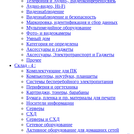
Телефония и Аудио-, Видеоконференцсвязь
Аудио-видео, Hi-Fi
Видеонаблюдение
Видеонаблюдение и безопасность
Маркировка, идентификация и сбор данных
Мультимедийное оборудование
Фото- и видеокамеры
Умный дом
Категория не определена
Аксессуары и гаджеты
Аксессуары, Электротранспорт и Гаджеты
Прочее
Склад - 4 :
Комплектующие для ПК
Компьютеры, ноутбуки, планшеты
Системы бесперебойного электропитания
Периферия и оргтехника
Картриджи, тонеры, барабаны
Бумага, пленка и пр. материалы для печати
Носители информации
Серверы
СХД
Серверы и СХД
Сетевое оборудование
Активное оборудование для домашних сетей