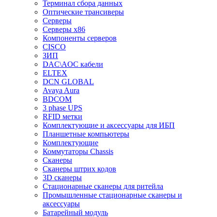
Терминал сбора данных
Оптические трансиверы
Серверы
Серверы x86
Компоненты серверов
CISCO
ЗИП
DAC\AOC кабели
ELTEX
DCN GLOBAL
Avaya Aura
BDCOM
3 phase UPS
RFID метки
Комплектующие и аксессуары для ИБП
Планшетные компьютеры
Комплектующие
Коммутаторы Chassis
Сканеры
Сканеры штрих кодов
3D сканеры
Стационарные сканеры для ритейла
Промышленные стационарные сканеры и
аксессуары
Батарейный модуль