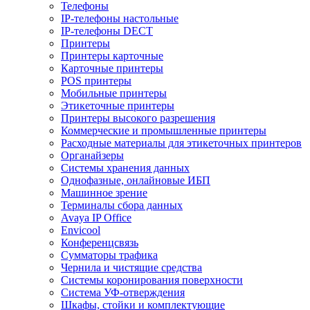
Телефоны
IP-телефоны настольные
IP-телефоны DECT
Принтеры
Принтеры карточные
Карточные принтеры
POS принтеры
Мобильные принтеры
Этикеточные принтеры
Принтеры высокого разрешения
Коммерческие и промышленные принтеры
Расходные материалы для этикеточных принтеров
Органайзеры
Системы хранения данных
Однофазные, онлайновые ИБП
Машинное зрение
Терминалы сбора данных
Avaya IP Office
Envicool
Конференцсвязь
Сумматоры трафика
Чернила и чистящие средства
Системы коронирования поверхности
Cистема УФ-отверждения
Шкафы, стойки и комплектующие