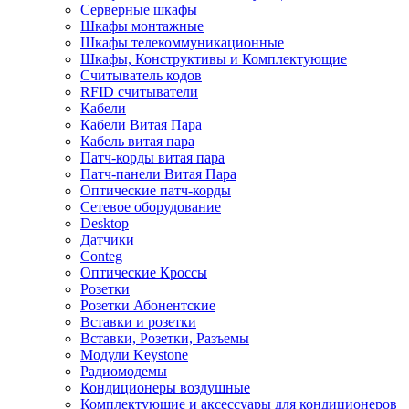
Серверные шкафы
Шкафы монтажные
Шкафы телекоммуникационные
Шкафы, Конструктивы и Комплектующие
Считыватель кодов
RFID считыватели
Кабели
Кабели Витая Пара
Кабель витая пара
Патч-корды витая пара
Патч-панели Витая Пара
Оптические патч-корды
Сетевое оборудование
Desktop
Датчики
Conteg
Оптические Кроссы
Розетки
Розетки Абонентские
Вставки и розетки
Вставки, Розетки, Разъемы
Модули Keystone
Радиомодемы
Кондиционеры воздушные
Комплектующие и аксессуары для кондиционеров