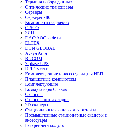
Терминал сбора данных
Оптические трансиверы
Серверы
Серверы x86
Компоненты серверов
CISCO
ЗИП
DAC\AOC кабели
ELTEX
DCN GLOBAL
Avaya Aura
BDCOM
3 phase UPS
RFID метки
Комплектующие и аксессуары для ИБП
Планшетные компьютеры
Комплектующие
Коммутаторы Chassis
Сканеры
Сканеры штрих кодов
3D сканеры
Стационарные сканеры для ритейла
Промышленные стационарные сканеры и
аксессуары
Батарейный модуль