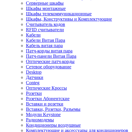
Серверные шкафы
Шкафы монтажные
Шкафы телекоммуникационные
Шкафы, Конструктивы и Комплектующие
Считыватель кодов
RFID считыватели
Кабели
Кабели Витая Пара
Кабель витая пара
Патч-корды витая пара
Патч-панели Витая Пара
Оптические патч-корды
Сетевое оборудование
Desktop
Датчики
Conteg
Оптические Кроссы
Розетки
Розетки Абонентские
Вставки и розетки
Вставки, Розетки, Разъемы
Модули Keystone
Радиомодемы
Кондиционеры воздушные
Комплектующие и аксессуары для кондиционеров