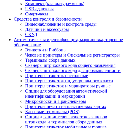
Комплект (клавиатура+мышь)
USB адаптеры
Смарт-часы
Средства контроля и безопасности
Видеонаблюдение и контроль среды
Датчики и аксессуары
СКУД
Автоматическая идентификация, маркировка, торговое
оборудование
Этикетки и Риббоны
Чековые принтеры и Фискальные регистраторы
Терминалы сбора данных
Сканеры штрихового кода общего назначения
Сканеры штрихового кода для промышленности
Принтеры этикеток настольные
Принтеры этикеток индустриального класса
Принтеры этикеток и маркираторы ручные
Опции для оборудования автоматической
идентификации и маркировки
Микрокиоски и Прайсчеккеры
Принтеры печати на пластиковых картах
Кассовые терминалы (POS)
Опции для принтеров этикеток, сканеров
штрихкода и терминалов сбора данных
Принтеры этикеток мобильные и ручные