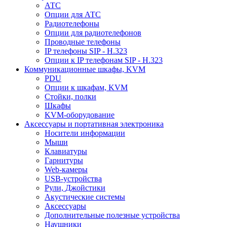
АТС
Опции для АТС
Радиотелефоны
Опции для радиотелефонов
Проводные телефоны
IP телефоны SIP - H.323
Опции к IP телефонам SIP - H.323
Коммуникационные шкафы, KVM
PDU
Опции к шкафам, KVM
Стойки, полки
Шкафы
KVM-оборудование
Аксессуары и портативная электроника
Носители информации
Мыши
Клавиатуры
Гарнитуры
Web-камеры
USB-устройства
Рули, Джойстики
Акустические системы
Аксессуары
Дополнительные полезные устройства
Наушники