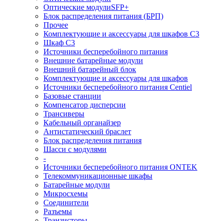
Оптические модулиSFP+
Блок распределения питания (БРП)
Прочее
Комплектующие и аксессуары для шкафов C3
Шкаф C3
Источники бесперебойного питания
Внешние батарейные модули
Внешний батарейный блок
Комплектующие и аксессуары для шкафов
Источники бесперебойного питания Centiel
Базовые станции
Компенсатор дисперсии
Трансиверы
Кабельный органайзер
Антистатический браслет
Блок распределения питания
Шасси с модулями
-
Источники бесперебойного питания ONTEK
Телекоммуникационные шкафы
Батарейные модули
Микросхемы
Соединители
Разъемы
Транзисторы