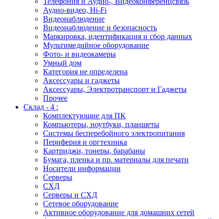
Телефония и Аудио-, Видеоконференцсвязь
Аудио-видео, Hi-Fi
Видеонаблюдение
Видеонаблюдение и безопасность
Маркировка, идентификация и сбор данных
Мультимедийное оборудование
Фото- и видеокамеры
Умный дом
Категория не определена
Аксессуары и гаджеты
Аксессуары, Электротранспорт и Гаджеты
Прочее
Склад - 4 :
Комплектующие для ПК
Компьютеры, ноутбуки, планшеты
Системы бесперебойного электропитания
Периферия и оргтехника
Картриджи, тонеры, барабаны
Бумага, пленка и пр. материалы для печати
Носители информации
Серверы
СХД
Серверы и СХД
Сетевое оборудование
Активное оборудование для домашних сетей