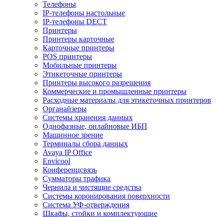
Телефоны
IP-телефоны настольные
IP-телефоны DECT
Принтеры
Принтеры карточные
Карточные принтеры
POS принтеры
Мобильные принтеры
Этикеточные принтеры
Принтеры высокого разрешения
Коммерческие и промышленные принтеры
Расходные материалы для этикеточных принтеров
Органайзеры
Системы хранения данных
Однофазные, онлайновые ИБП
Машинное зрение
Терминалы сбора данных
Avaya IP Office
Envicool
Конференцсвязь
Сумматоры трафика
Чернила и чистящие средства
Системы коронирования поверхности
Cистема УФ-отверждения
Шкафы, стойки и комплектующие