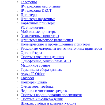
Телефоны
IP-телефоны настольные
IP-телефоны DECT
Принтеры
Принтеры карточные
Карточные принтеры
POS принтеры
Мобильные принтеры
Этикеточные принтеры
Принтеры высокого разрешения
Коммерческие и промышленные принтеры
Расходные материалы для этикеточных принтеров
Органайзеры
Системы хранения данных
Однофазные, онлайновые ИБП
Машинное зрение
Терминалы сбора данных
Avaya IP Office
Envicool
Конференцсвязь
Сумматоры трафика
Чернила и чистящие средства
Системы коронирования поверхности
Cистема УФ-отверждения
Шкафы, стойки и комплектующие