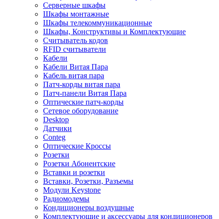
Серверные шкафы
Шкафы монтажные
Шкафы телекоммуникационные
Шкафы, Конструктивы и Комплектующие
Считыватель кодов
RFID считыватели
Кабели
Кабели Витая Пара
Кабель витая пара
Патч-корды витая пара
Патч-панели Витая Пара
Оптические патч-корды
Сетевое оборудование
Desktop
Датчики
Conteg
Оптические Кроссы
Розетки
Розетки Абонентские
Вставки и розетки
Вставки, Розетки, Разъемы
Модули Keystone
Радиомодемы
Кондиционеры воздушные
Комплектующие и аксессуары для кондиционеров