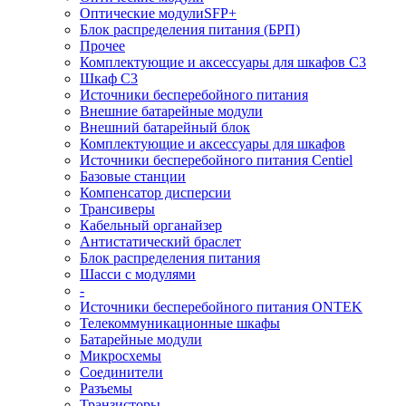
Оптические модулиSFP+
Блок распределения питания (БРП)
Прочее
Комплектующие и аксессуары для шкафов C3
Шкаф C3
Источники бесперебойного питания
Внешние батарейные модули
Внешний батарейный блок
Комплектующие и аксессуары для шкафов
Источники бесперебойного питания Centiel
Базовые станции
Компенсатор дисперсии
Трансиверы
Кабельный органайзер
Антистатический браслет
Блок распределения питания
Шасси с модулями
-
Источники бесперебойного питания ONTEK
Телекоммуникационные шкафы
Батарейные модули
Микросхемы
Соединители
Разъемы
Транзисторы