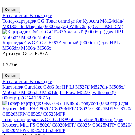
В сравнение
В закладки
Тонер-картридж GG Toner cartridge for Kyocera M8124cidn/
M8130cidn Magenta (6000 pages) With Chip, (GG-TK8115M)
Картридж G&G GG-CF287A черный (9000стр.) для HP LJ
M506dn/ M506n/ M506x
Артикул:
GG-CF287A
1 725 ₽
В сравнение
В закладки
Картридж Cartridge G&G for HP LJ M527f/ M527dn/ M506x/
M506dn/ M506n;LJ M501dn;LJ Flow M527z, with chip (9
000стр.), (GG-CF287A)
Тонер-картридж G&G GG-TK895C голубой (6000стр.) для
Kyocera Mita FS C8020/ C8020MFP/ C8025/ C8025MFP/ C8520/
C8520MFP/ C8525/ C8525MFP