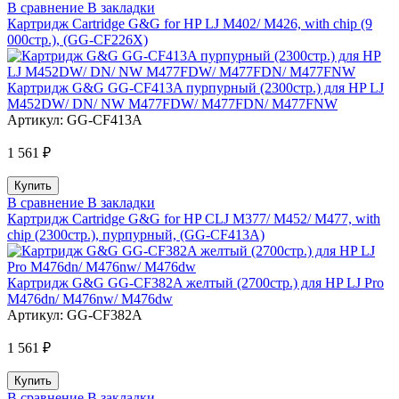
В сравнение
В закладки
Картридж Cartridge G&G for HP LJ M402/ M426, with chip (9
000стр.), (GG-CF226X)
Картридж G&G GG-CF413A пурпурный (2300стр.) для HP LJ
M452DW/ DN/ NW M477FDW/ M477FDN/ M477FNW
Артикул:
GG-CF413A
1 561 ₽
В сравнение
В закладки
Картридж Cartridge G&G for HP CLJ M377/ M452/ M477, with
chip (2300стр.), пурпурный, (GG-CF413A)
Картридж G&G GG-CF382A желтый (2700стр.) для HP LJ Pro
M476dn/ M476nw/ M476dw
Артикул:
GG-CF382A
1 561 ₽
В сравнение
В закладки