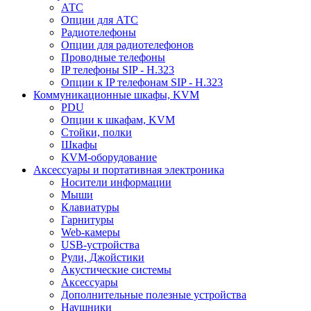
АТС
Опции для АТС
Радиотелефоны
Опции для радиотелефонов
Проводные телефоны
IP телефоны SIP - H.323
Опции к IP телефонам SIP - H.323
Коммуникационные шкафы, KVM
PDU
Опции к шкафам, KVM
Стойки, полки
Шкафы
KVM-оборудование
Аксессуары и портативная электроника
Носители информации
Мыши
Клавиатуры
Гарнитуры
Web-камеры
USB-устройства
Рули, Джойстики
Акустические системы
Аксессуары
Дополнительные полезные устройства
Наушники