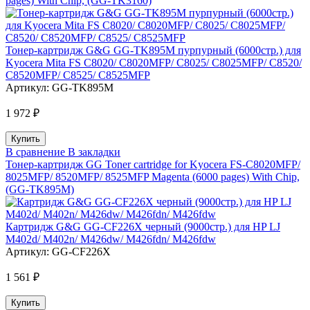
pages) With Chip, (GG-TK3160)
Тонер-картридж G&G GG-TK895M пурпурный (6000стр.) для
Kyocera Mita FS C8020/ C8020MFP/ C8025/ C8025MFP/ C8520/
C8520MFP/ C8525/ C8525MFP
Артикул:
GG-TK895M
1 972 ₽
В сравнение
В закладки
Тонер-картридж GG Toner cartridge for Kyocera FS-C8020MFP/
8025MFP/ 8520MFP/ 8525MFP Magenta (6000 pages) With Chip,
(GG-TK895M)
Картридж G&G GG-CF226X черный (9000стр.) для HP LJ
M402d/ M402n/ M426dw/ M426fdn/ M426fdw
Артикул:
GG-CF226X
1 561 ₽