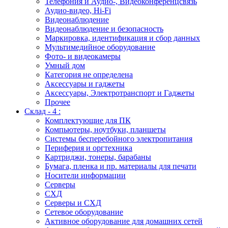
Телефония и Аудио-, Видеоконференцсвязь
Аудио-видео, Hi-Fi
Видеонаблюдение
Видеонаблюдение и безопасность
Маркировка, идентификация и сбор данных
Мультимедийное оборудование
Фото- и видеокамеры
Умный дом
Категория не определена
Аксессуары и гаджеты
Аксессуары, Электротранспорт и Гаджеты
Прочее
Склад - 4 :
Комплектующие для ПК
Компьютеры, ноутбуки, планшеты
Системы бесперебойного электропитания
Периферия и оргтехника
Картриджи, тонеры, барабаны
Бумага, пленка и пр. материалы для печати
Носители информации
Серверы
СХД
Серверы и СХД
Сетевое оборудование
Активное оборудование для домашних сетей