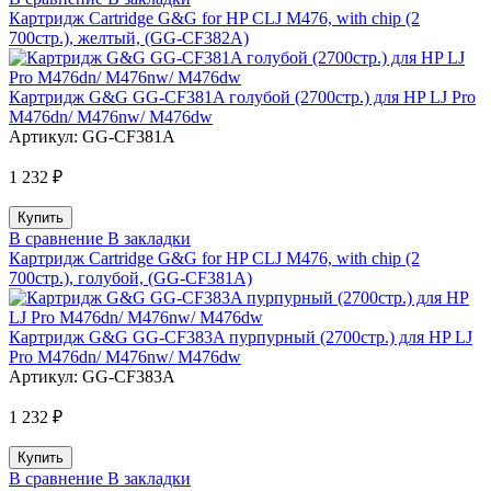
Картридж Cartridge G&G for HP СLJ M476, with chip (2
700стр.), желтый, (GG-CF382A)
Картридж G&G GG-CF381A голубой (2700стр.) для HP LJ Pro
M476dn/ M476nw/ M476dw
Артикул:
GG-CF381A
1 232 ₽
В сравнение
В закладки
Картридж Cartridge G&G for HP СLJ M476, with chip (2
700стр.), голубой, (GG-CF381A)
Картридж G&G GG-CF383A пурпурный (2700стр.) для HP LJ
Pro M476dn/ M476nw/ M476dw
Артикул:
GG-CF383A
1 232 ₽
В сравнение
В закладки