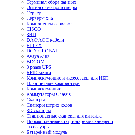
Терминал сбора данных
Оптические трансиверы
Серверы
Серверы x86
Компоненты серверов
CISCO
ЗИП
DAC\AOC кабели
ELTEX
DCN GLOBAL
Avaya Aura
BDCOM
3 phase UPS
RFID метки
Комплектующие и аксессуары для ИБП
Планшетные компьютеры
Комплектующие
Коммутаторы Chassis
Сканеры
Сканеры штрих кодов
3D сканеры
Стационарные сканеры для ритейла
Промышленные стационарные сканеры и
аксессуары
Батарейный модуль