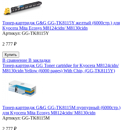
Тонер-картридж G&G GG-TK8115Y желтый (6000стр.) для
Kyocera Mita Ecosys M8124cidn/ M8130cidn
Артикул:
GG-TK8115Y
2 777 ₽
В сравнение
В закладки
Тонер-картридж GG Toner cartridge for Kyocera M8124cidn/
M8130cidn Yellow (6000 pages) With Chip, (GG-TK8115Y)
Тонер-картридж G&G GG-TK8115M пурпурный (6000стр.)
для Kyocera Mita Ecosys M8124cidn/ M8130cidn
Артикул:
GG-TK8115M
2 777 ₽