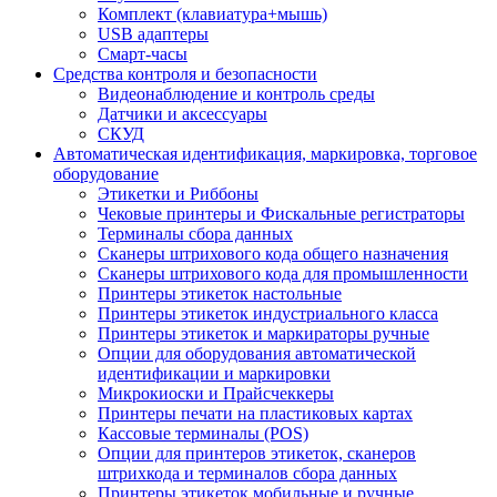
Комплект (клавиатура+мышь)
USB адаптеры
Смарт-часы
Средства контроля и безопасности
Видеонаблюдение и контроль среды
Датчики и аксессуары
СКУД
Автоматическая идентификация, маркировка, торговое
оборудование
Этикетки и Риббоны
Чековые принтеры и Фискальные регистраторы
Терминалы сбора данных
Сканеры штрихового кода общего назначения
Сканеры штрихового кода для промышленности
Принтеры этикеток настольные
Принтеры этикеток индустриального класса
Принтеры этикеток и маркираторы ручные
Опции для оборудования автоматической
идентификации и маркировки
Микрокиоски и Прайсчеккеры
Принтеры печати на пластиковых картах
Кассовые терминалы (POS)
Опции для принтеров этикеток, сканеров
штрихкода и терминалов сбора данных
Принтеры этикеток мобильные и ручные