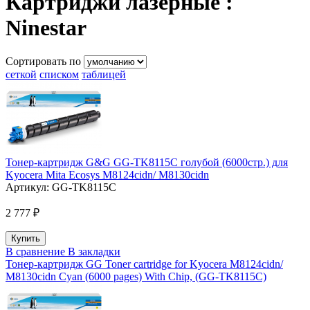
Картриджи лазерные :
Ninestar
Сортировать по
сеткой
списком
таблицей
Тонер-картридж G&G GG-TK8115C голубой (6000стр.) для
Kyocera Mita Ecosys M8124cidn/ M8130cidn
Артикул:
GG-TK8115C
2 777 ₽
В сравнение
В закладки
Тонер-картридж GG Toner cartridge for Kyocera M8124cidn/
M8130cidn Cyan (6000 pages) With Chip, (GG-TK8115C)