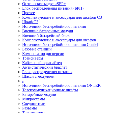
Оптические модулиSFP+
Блок распределения питания (БРП)
Прочее
Комплектующие и аксессуары для шкафов C3
Шкаф C3
Источники бесперебойного питания
Внешние батарейные модули
Внешний батарейный блок
Комплектующие и аксессуары для шкафов
Источники бесперебойного питания Centiel
Базовые станции
Компенсатор дисперсии
Трансиверы
Кабельный органайзер
Антистатический браслет
Блок распределения питания
Шасси с модулями
-
Источники бесперебойного питания ONTEK
Телекоммуникационные шкафы
Батарейные модули
Микросхемы
Соединители
Разъемы
Транзисторы