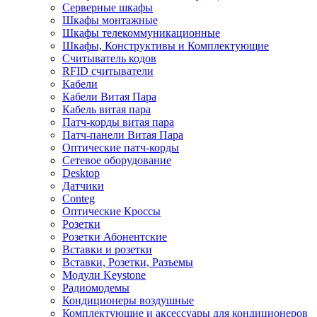
Серверные шкафы
Шкафы монтажные
Шкафы телекоммуникационные
Шкафы, Конструктивы и Комплектующие
Считыватель кодов
RFID считыватели
Кабели
Кабели Витая Пара
Кабель витая пара
Патч-корды витая пара
Патч-панели Витая Пара
Оптические патч-корды
Сетевое оборудование
Desktop
Датчики
Conteg
Оптические Кроссы
Розетки
Розетки Абонентские
Вставки и розетки
Вставки, Розетки, Разъемы
Модули Keystone
Радиомодемы
Кондиционеры воздушные
Комплектующие и аксессуары для кондиционеров