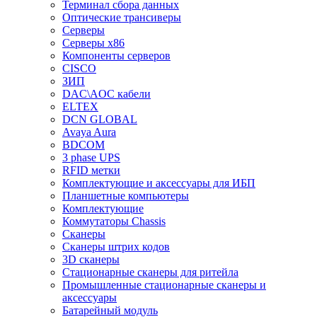
Терминал сбора данных
Оптические трансиверы
Серверы
Серверы x86
Компоненты серверов
CISCO
ЗИП
DAC\AOC кабели
ELTEX
DCN GLOBAL
Avaya Aura
BDCOM
3 phase UPS
RFID метки
Комплектующие и аксессуары для ИБП
Планшетные компьютеры
Комплектующие
Коммутаторы Chassis
Сканеры
Сканеры штрих кодов
3D сканеры
Стационарные сканеры для ритейла
Промышленные стационарные сканеры и
аксессуары
Батарейный модуль