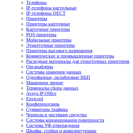
Телефоны
IP-телефоны настольные
IP-телефоны DECT
Принтеры
Принтеры карточные
Карточные принтеры
POS принтеры
Мобильные принтеры
Этикеточные принтеры
Принтеры высокого разрешения
Коммерческие и промышленные принтеры
Расходные материалы для этикеточных принтеров
Органайзеры
Системы хранения данных
Однофазные, онлайновые ИБП
Машинное зрение
Терминалы сбора данных
Avaya IP Office
Envicool
Конференцсвязь
Сумматоры трафика
Чернила и чистящие средства
Системы коронирования поверхности
Cистема УФ-отверждения
Шкафы, стойки и комплектующие