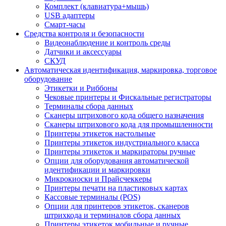
Комплект (клавиатура+мышь)
USB адаптеры
Смарт-часы
Средства контроля и безопасности
Видеонаблюдение и контроль среды
Датчики и аксессуары
СКУД
Автоматическая идентификация, маркировка, торговое
оборудование
Этикетки и Риббоны
Чековые принтеры и Фискальные регистраторы
Терминалы сбора данных
Сканеры штрихового кода общего назначения
Сканеры штрихового кода для промышленности
Принтеры этикеток настольные
Принтеры этикеток индустриального класса
Принтеры этикеток и маркираторы ручные
Опции для оборудования автоматической
идентификации и маркировки
Микрокиоски и Прайсчеккеры
Принтеры печати на пластиковых картах
Кассовые терминалы (POS)
Опции для принтеров этикеток, сканеров
штрихкода и терминалов сбора данных
Принтеры этикеток мобильные и ручные