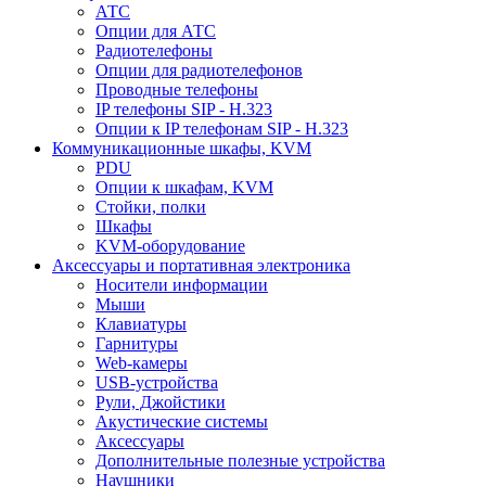
АТС
Опции для АТС
Радиотелефоны
Опции для радиотелефонов
Проводные телефоны
IP телефоны SIP - H.323
Опции к IP телефонам SIP - H.323
Коммуникационные шкафы, KVM
PDU
Опции к шкафам, KVM
Стойки, полки
Шкафы
KVM-оборудование
Аксессуары и портативная электроника
Носители информации
Мыши
Клавиатуры
Гарнитуры
Web-камеры
USB-устройства
Рули, Джойстики
Акустические системы
Аксессуары
Дополнительные полезные устройства
Наушники