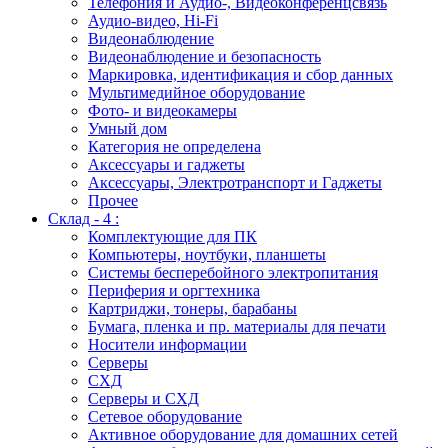
Телефония и Аудио-, Видеоконференцсвязь
Аудио-видео, Hi-Fi
Видеонаблюдение
Видеонаблюдение и безопасность
Маркировка, идентификация и сбор данных
Мультимедийное оборудование
Фото- и видеокамеры
Умный дом
Категория не определена
Аксессуары и гаджеты
Аксессуары, Электротранспорт и Гаджеты
Прочее
Склад - 4 :
Комплектующие для ПК
Компьютеры, ноутбуки, планшеты
Системы бесперебойного электропитания
Периферия и оргтехника
Картриджи, тонеры, барабаны
Бумага, пленка и пр. материалы для печати
Носители информации
Серверы
СХД
Серверы и СХД
Сетевое оборудование
Активное оборудование для домашних сетей