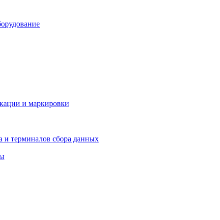
борудование
икации и маркировки
а и терминалов сбора данных
ры