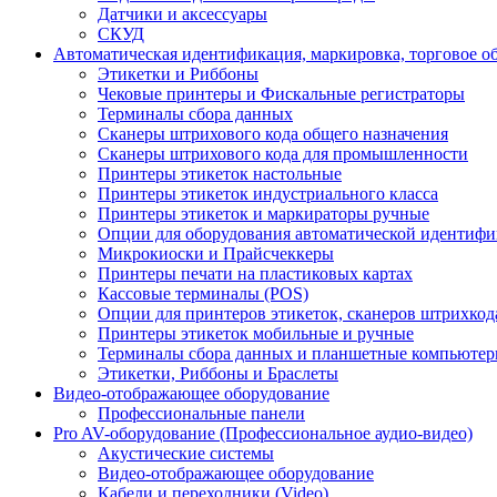
Датчики и аксессуары
СКУД
Автоматическая идентификация, маркировка, торговое о
Этикетки и Риббоны
Чековые принтеры и Фискальные регистраторы
Терминалы сбора данных
Сканеры штрихового кода общего назначения
Сканеры штрихового кода для промышленности
Принтеры этикеток настольные
Принтеры этикеток индустриального класса
Принтеры этикеток и маркираторы ручные
Опции для оборудования автоматической идентиф
Микрокиоски и Прайсчеккеры
Принтеры печати на пластиковых картах
Кассовые терминалы (POS)
Опции для принтеров этикеток, сканеров штрихкод
Принтеры этикеток мобильные и ручные
Терминалы сбора данных и планшетные компьюте
Этикетки, Риббоны и Браслеты
Видео-отображающее оборудование
Профессиональные панели
Pro AV-оборудование (Профессиональное аудио-видео)
Акустические системы
Видео-отображающее оборудование
Кабели и переходники (Video)