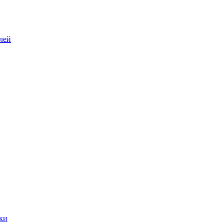
лей
ки