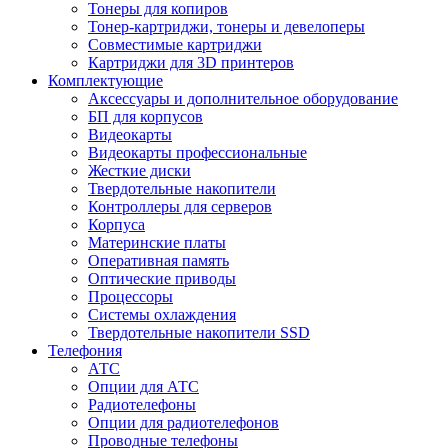
Тонеры для копиров
Тонер-картриджи, тонеры и девелоперы
Совместимые картриджи
Картриджи для 3D принтеров
Комплектующие
Аксессуары и дополнительное оборудование
БП для корпусов
Видеокарты
Видеокарты профессиональные
Жесткие диски
Твердотельные накопители
Контроллеры для серверов
Корпуса
Материнские платы
Оперативная память
Оптические приводы
Процессоры
Системы охлаждения
Твердотельные накопители SSD
Телефония
АТС
Опции для АТС
Радиотелефоны
Опции для радиотелефонов
Проводные телефоны