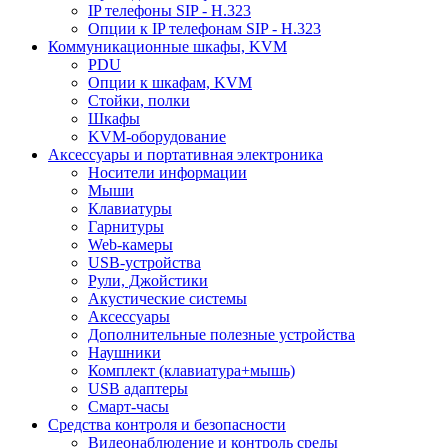
IP телефоны SIP - H.323
Опции к IP телефонам SIP - H.323
Коммуникационные шкафы, KVM
PDU
Опции к шкафам, KVM
Стойки, полки
Шкафы
KVM-оборудование
Аксессуары и портативная электроника
Носители информации
Мыши
Клавиатуры
Гарнитуры
Web-камеры
USB-устройства
Рули, Джойстики
Акустические системы
Аксессуары
Дополнительные полезные устройства
Наушники
Комплект (клавиатура+мышь)
USB адаптеры
Смарт-часы
Средства контроля и безопасности
Видеонаблюдение и контроль среды