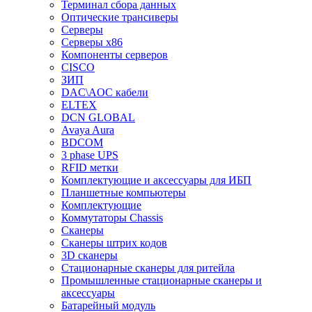
Терминал сбора данных
Оптические трансиверы
Серверы
Серверы x86
Компоненты серверов
CISCO
ЗИП
DAC\AOC кабели
ELTEX
DCN GLOBAL
Avaya Aura
BDCOM
3 phase UPS
RFID метки
Комплектующие и аксессуары для ИБП
Планшетные компьютеры
Комплектующие
Коммутаторы Chassis
Сканеры
Сканеры штрих кодов
3D сканеры
Стационарные сканеры для ритейла
Промышленные стационарные сканеры и
аксессуары
Батарейный модуль