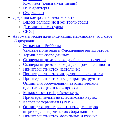
Комплект (клавиатура+мышь)
USB адаптеры
Смарт-часы
Средства контроля и безопасности
Видеонаблюдение и контроль среды
Датчики и аксессуары
СКУД
Автоматическая идентификация, маркировка, торговое
оборудование
Этикетки и Риббоны
Чековые принтеры и Фискальные регистраторы
Терминалы сбора данных
Сканеры штрихового кода общего назначения
Сканеры штрихового кода для промышленности
Принтеры этикеток настольные
Принтеры этикеток индустриального класса
Принтеры этикеток и маркираторы ручные
Опции для оборудования автоматической
идентификации и маркировки
Микрокиоски и Прайсчеккеры
Принтеры печати на пластиковых картах
Кассовые терминалы (POS)
Опции для принтеров этикеток, сканеров
штрихкода и терминалов сбора данных
Принтеры этикеток мобильные и ручные