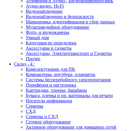
Телефония и Аудио-, Видеоконференцсвязь
Аудио-видео, Hi-Fi
Видеонаблюдение
Видеонаблюдение и безопасность
Маркировка, идентификация и сбор данных
Мультимедийное оборудование
Фото- и видеокамеры
Умный дом
Категория не определена
Аксессуары и гаджеты
Аксессуары, Электротранспорт и Гаджеты
Прочее
Склад - 4 :
Комплектующие для ПК
Компьютеры, ноутбуки, планшеты
Системы бесперебойного электропитания
Периферия и оргтехника
Картриджи, тонеры, барабаны
Бумага, пленка и пр. материалы для печати
Носители информации
Серверы
СХД
Серверы и СХД
Сетевое оборудование
Активное оборудование для домашних сетей