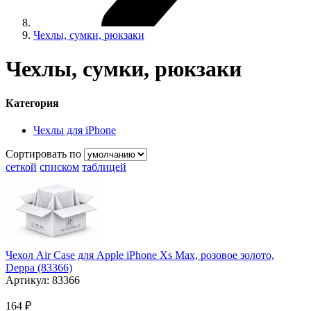
Чехлы, сумки, рюкзаки
Чехлы, сумки, рюкзаки
Категория
Чехлы для iPhone
Сортировать по
сеткой
списком
таблицей
Чехол Air Case для Apple iPhone Xs Max, розовое золото,
Deppa (83366)
Артикул:
83366
164 ₽