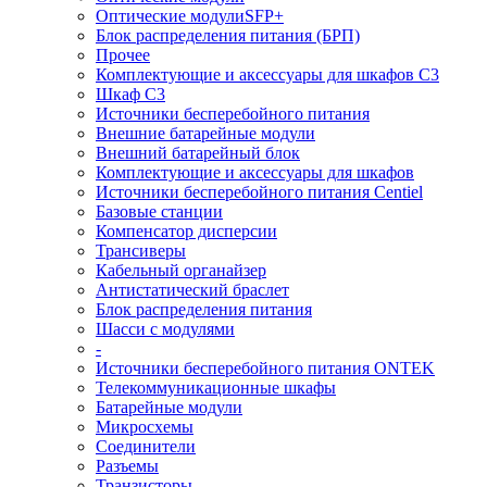
Оптические модулиSFP+
Блок распределения питания (БРП)
Прочее
Комплектующие и аксессуары для шкафов C3
Шкаф C3
Источники бесперебойного питания
Внешние батарейные модули
Внешний батарейный блок
Комплектующие и аксессуары для шкафов
Источники бесперебойного питания Centiel
Базовые станции
Компенсатор дисперсии
Трансиверы
Кабельный органайзер
Антистатический браслет
Блок распределения питания
Шасси с модулями
-
Источники бесперебойного питания ONTEK
Телекоммуникационные шкафы
Батарейные модули
Микросхемы
Соединители
Разъемы
Транзисторы