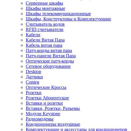
Серверные шкафы
Шкафы монтажные
Шкафы телекоммуникационные
Шкафы, Конструктивы и Комплектующие
Считыватель кодов
RFID считыватели
Кабели
Кабели Витая Пара
Кабель витая пара
Патч-корды витая пара
Патч-панели Витая Пара
Оптические патч-корды
Сетевое оборудование
Desktop
Датчики
Conteg
Оптические Кроссы
Розетки
Розетки Абонентские
Вставки и розетки
Вставки, Розетки, Разъемы
Модули Keystone
Радиомодемы
Кондиционеры воздушные
Комплектующие и аксессуары для кондиционеров