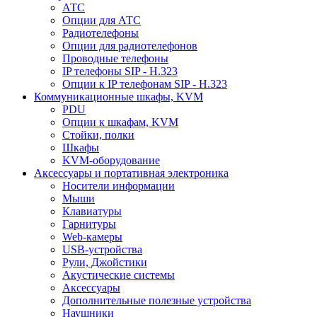
АТС
Опции для АТС
Радиотелефоны
Опции для радиотелефонов
Проводные телефоны
IP телефоны SIP - H.323
Опции к IP телефонам SIP - H.323
Коммуникационные шкафы, KVM
PDU
Опции к шкафам, KVM
Стойки, полки
Шкафы
KVM-оборудование
Аксессуары и портативная электроника
Носители информации
Мыши
Клавиатуры
Гарнитуры
Web-камеры
USB-устройства
Рули, Джойстики
Акустические системы
Аксессуары
Дополнительные полезные устройства
Наушники