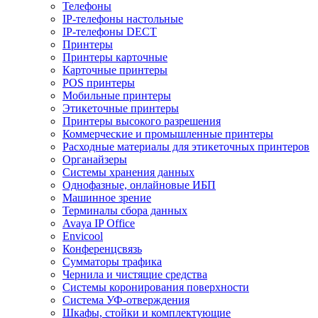
Телефоны
IP-телефоны настольные
IP-телефоны DECT
Принтеры
Принтеры карточные
Карточные принтеры
POS принтеры
Мобильные принтеры
Этикеточные принтеры
Принтеры высокого разрешения
Коммерческие и промышленные принтеры
Расходные материалы для этикеточных принтеров
Органайзеры
Системы хранения данных
Однофазные, онлайновые ИБП
Машинное зрение
Терминалы сбора данных
Avaya IP Office
Envicool
Конференцсвязь
Сумматоры трафика
Чернила и чистящие средства
Системы коронирования поверхности
Cистема УФ-отверждения
Шкафы, стойки и комплектующие