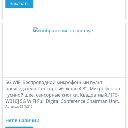
Заказать
В сравн
В за
5G WIFI Беспроводной микрофонный пульт
председателя. Сенсорный экран 4.3''. Микрофон на
гусиной шее, сенсорные кнопки. Квадратный./ [TS-
W310] 5G WIFI Full Digital Conference Chairman Unit,
Артикул:
TS-W310
(TS-W310)
Нет в наличии