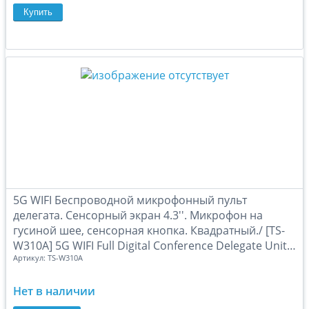
В сравн
В за
5G WIFI Беспроводной микрофонный пульт
делегата. Сенсорный экран 4.3''. Микрофон на
гусиной шее, сенсорная кнопка. Квадратный./ [TS-
W310A] 5G WIFI Full Digital Conference Delegate Unit,
Артикул:
TS-W310A
(TS-W310A)
Нет в наличии