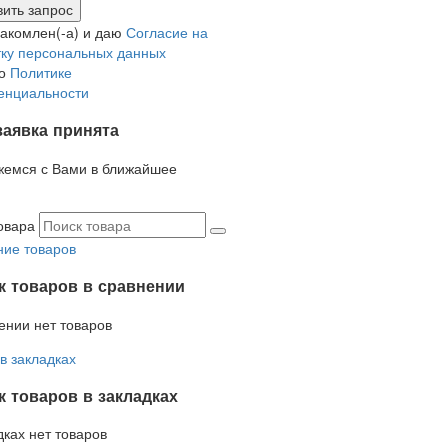
накомлен(-а) и даю
Согласие на
ку персональных данных
но
Политике
енциальности
заявка принята
жемся с Вами в ближайшее
овара
ие товаров
к товаров в сравнении
ении нет товаров
в закладках
 товаров в закладках
дках нет товаров