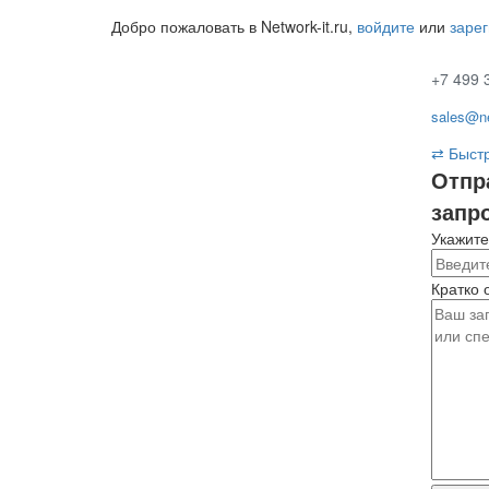
Добро пожаловать в Network-it.ru,
войдите
или
заре
+7 499 
sales@ne
⇄
Быстр
Отпр
запр
Укажите
Кратко 