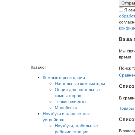
Я оз
обработ
соглас
конфид
Ваша 
Мы свя
время
Каталог
Поиск т
Сравнен
Компьютеры и опции
Настольные компьютеры
Списо
Опции для настольных
компьютеров
В сравн
Тонкие клиенты
Моноблоки
Товары 
Ноутбуки и планшетные
Список
устройства
Ноутбуки, мобильные
В закла
рабочие станции