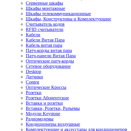
Серверные шкафы
Шкафы монтажные
Шкафы телекоммуникационные
Шкафы, Конструктивы и Комплектующие
Считыватель кодов
RFID считыватели
Кабели
Кабели Витая Пара
Кабель витая пара
Патч-корды витая пара
Патч-панели Витая Пара
Оптические патч-корды
Сетевое оборудование
Desktop
Датчики
Conteg
Оптические Кроссы
Розетки
Розетки Абонентские
Вставки и розетки
Вставки, Розетки, Разъемы
Модули Keystone
Радиомодемы
Кондиционеры воздушные
Комплектующие и аксессуары для кондиционеров