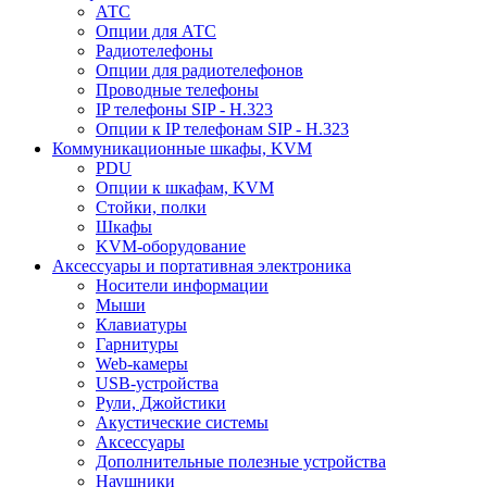
АТС
Опции для АТС
Радиотелефоны
Опции для радиотелефонов
Проводные телефоны
IP телефоны SIP - H.323
Опции к IP телефонам SIP - H.323
Коммуникационные шкафы, KVM
PDU
Опции к шкафам, KVM
Стойки, полки
Шкафы
KVM-оборудование
Аксессуары и портативная электроника
Носители информации
Мыши
Клавиатуры
Гарнитуры
Web-камеры
USB-устройства
Рули, Джойстики
Акустические системы
Аксессуары
Дополнительные полезные устройства
Наушники