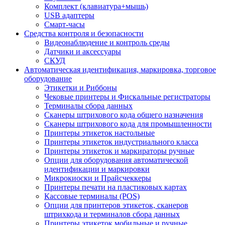
Комплект (клавиатура+мышь)
USB адаптеры
Смарт-часы
Средства контроля и безопасности
Видеонаблюдение и контроль среды
Датчики и аксессуары
СКУД
Автоматическая идентификация, маркировка, торговое
оборудование
Этикетки и Риббоны
Чековые принтеры и Фискальные регистраторы
Терминалы сбора данных
Сканеры штрихового кода общего назначения
Сканеры штрихового кода для промышленности
Принтеры этикеток настольные
Принтеры этикеток индустриального класса
Принтеры этикеток и маркираторы ручные
Опции для оборудования автоматической
идентификации и маркировки
Микрокиоски и Прайсчеккеры
Принтеры печати на пластиковых картах
Кассовые терминалы (POS)
Опции для принтеров этикеток, сканеров
штрихкода и терминалов сбора данных
Принтеры этикеток мобильные и ручные