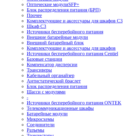
Оптические модулиSFP+
Блок распределения питания (БРП)
Прочее
Комплектующие и аксессуары для шкафов C3
Шкаф C3
Источники бесперебойного питания
Внешние батарейные модули
Внешний батарейный блок
Комплектующие и аксессуары для шкафов
Источники бесперебойного питания Centiel
Базовые станции
Компенсатор дисперсии
Трансиверы
Кабельный органайзер
Антистатический браслет
Блок распределения питания
Шасси с модулями
-
Источники бесперебойного питания ONTEK
Телекоммуникационные шкафы
Батарейные модули
Микросхемы
Соединители
Разъемы
Транзисторы