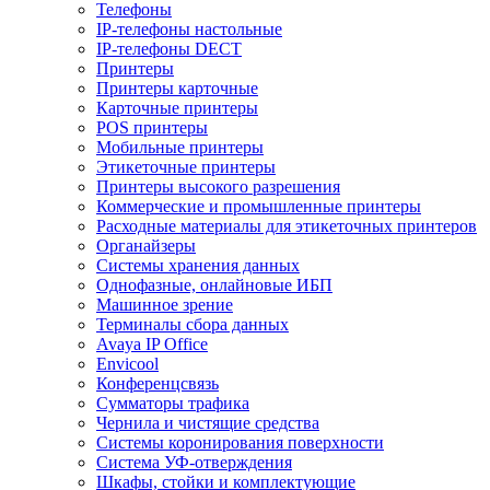
Телефоны
IP-телефоны настольные
IP-телефоны DECT
Принтеры
Принтеры карточные
Карточные принтеры
POS принтеры
Мобильные принтеры
Этикеточные принтеры
Принтеры высокого разрешения
Коммерческие и промышленные принтеры
Расходные материалы для этикеточных принтеров
Органайзеры
Системы хранения данных
Однофазные, онлайновые ИБП
Машинное зрение
Терминалы сбора данных
Avaya IP Office
Envicool
Конференцсвязь
Сумматоры трафика
Чернила и чистящие средства
Системы коронирования поверхности
Cистема УФ-отверждения
Шкафы, стойки и комплектующие