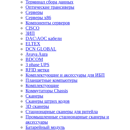
Терминал сбора данных
Оптические трансиверы
Серверы
Серверы x86
Компоненты серверов
CISCO
ЗИП
DAC\AOC кабели
ELTEX
DCN GLOBAL
Avaya Aura
BDCOM
3 phase UPS
RFID метки
Комплектующие и аксессуары для ИБП
Планшетные компьютеры
Комплектующие
Коммутаторы Chassis
Сканеры
Сканеры штрих кодов
3D сканеры
Стационарные сканеры для ритейла
Промышленные стационарные сканеры и
аксессуары
Батарейный модуль