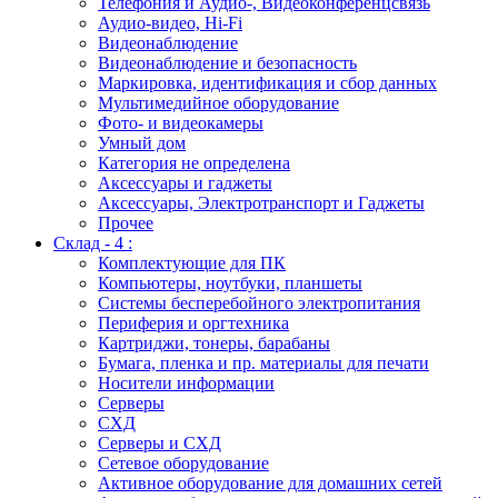
Телефония и Аудио-, Видеоконференцсвязь
Аудио-видео, Hi-Fi
Видеонаблюдение
Видеонаблюдение и безопасность
Маркировка, идентификация и сбор данных
Мультимедийное оборудование
Фото- и видеокамеры
Умный дом
Категория не определена
Аксессуары и гаджеты
Аксессуары, Электротранспорт и Гаджеты
Прочее
Склад - 4 :
Комплектующие для ПК
Компьютеры, ноутбуки, планшеты
Системы бесперебойного электропитания
Периферия и оргтехника
Картриджи, тонеры, барабаны
Бумага, пленка и пр. материалы для печати
Носители информации
Серверы
СХД
Серверы и СХД
Сетевое оборудование
Активное оборудование для домашних сетей